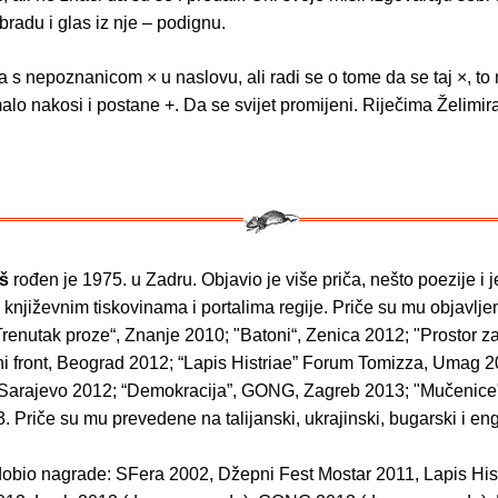
 bradu i glas iz nje – podignu.
a s nepoznanicom × u naslovu, ali radi se o tome da se taj ×, to
lo nakosi i postane +. Da se svijet promijeni. Riječima Želimira
iš
rođen je 1975. u Zadru. Objavio je više priča, nešto poezije i
i književnim tiskovinama i portalima regije. Priče su mu objavljen
Trenutak proze“, Znanje 2010; "Batoni“, Zenica 2012; "Prostor 
rni front, Beograd 2012; “Lapis Histriae” Forum Tomizza, Umag 2
 Sarajevo 2012; “Demokracija”, GONG, Zagreb 2013; "Mučenice"
 Priče su mu prevedene na talijanski, ukrajinski, bugarski i eng
 dobio nagrade: SFera 2002, Džepni Fest Mostar 2011, Lapis His