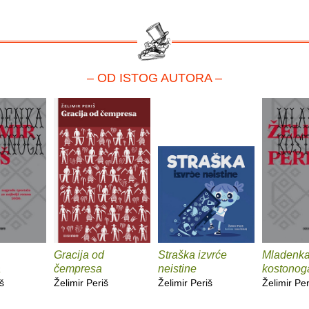
– OD ISTOG AUTORA –
Gracija od
Straška izvrće
Mladenk
a
čempresa
neistine
kostonog
š
Želimir Periš
Želimir Periš
Želimir Per