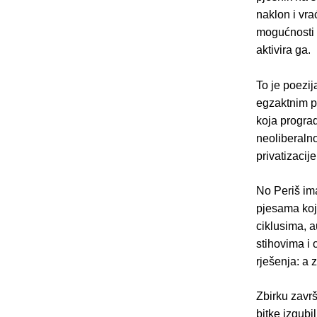
naklon i vra
mogućnosti n
aktivira ga.
To je poezi
egzaktnim p
koja prograd
neoliberalno
privatizaci
No Periš ima
pjesama koj
ciklusima, a
stihovima i 
rješenja: a 
Zbirku završ
bitke izgubi