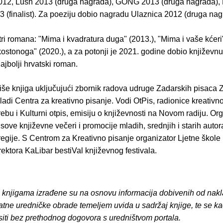
012, Lush 2013 (druga nagrada), GONG 2013 (druga nagrada), 
3 (finalist). Za poeziju dobio nagradu Ulaznica 2012 (druga nag
 tri romana: "Mima i kvadratura duga" (2013.), "Mima i vaše kćeri"
ostonoga" (2020.), a za potonji je 2021. godine dobio književn
najbolji hrvatski roman.
iše knjiga uključujući zbornik radova udruge Zadarskih pisaca Z
ladi Centra za kreativno pisanje. Vodi OtPis, radionice kreativn
ebu i Kulturni otpis, emisiju o književnosti na Novom radiju. Org
ve književne večeri i promocije mladih, srednjih i starih autora
egije. S Centrom za Kreativno pisanje organizator Ljetne škole 
ektora KaLibar bestiVal književnog festivala.
o knjigama izrađene su na osnovu informacija dobivenih od nakl
atne uredničke obrade temeljem uvida u sadržaj knjige, te se ka
siti bez prethodnog dogovora s uredništvom portala.