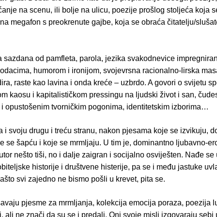
ćanje na scenu, ili bolje na ulicu, poezije prošlog stoljeća koja se
a megafon s preokrenute gajbe, koja se obraća čitatelju/slušate
ja sazdana od pamfleta, parola, jezika svakodnevice impregnira
odacima, humorom i ironijom, svojevrsna racionalno-lirska mas
ira, raste kao lavina i onda kreće – uzbrdo. A govori o svijetu sp
m kaosu i kapitalističkom pressingu na ljudski život i san, čud
je i opustošenim tvorničkim pogonima, identitetskim izborima…
 i svoju drugu i treću stranu, nakon pjesama koje se izvikuju, do
e se šapću i koje se mrmljaju. U tim je, dominantno ljubavno-er
utor nešto tiši, no i dalje zaigran i socijalno osviješten. Nađe s
obiteljske historije i društvene histerije, pa se i među jastuke uvl
zašto svi zajedno ne bismo pošli u krevet, pita se.
avaju pjesme za mrmljanja, kolekcija emocija poraza, poezija lu
li, ali ne znači da su se i predali. Oni svoje misli izgovaraju sebi