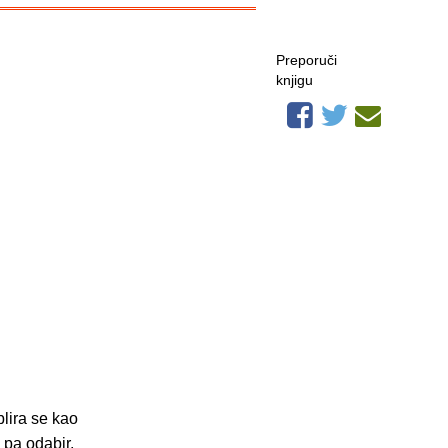
Preporuči
knjigu
blira se kao
 pa odabir,