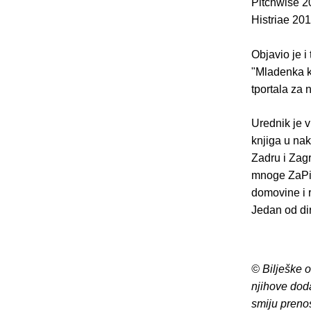
Pitchwise 2
Histriae 201
Objavio je i
"Mladenka k
tportala za 
Urednik je v
knjiga u nak
Zadru i Zagr
mnoge ZaPiso
domovine i r
Jedan od dir
© Bilješke 
njihove dod
smiju preno