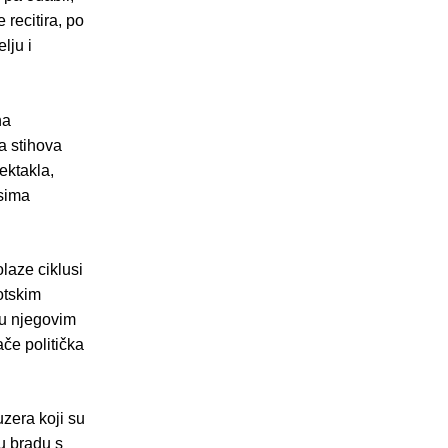
 recitira, po
lju i
na
a stihova
ektakla,
esima
laze ciklusi
otskim
e u njegovim
ače politička
zera koji su
 u bradu s