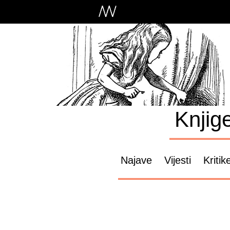
Knjig
Najave
Vijesti
Kritik