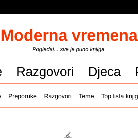
Moderna vremena
Pogledaj... sve je puno knjiga.
e
Razgovori
Djeca
e
Preporuke
Razgovori
Teme
Top lista knji