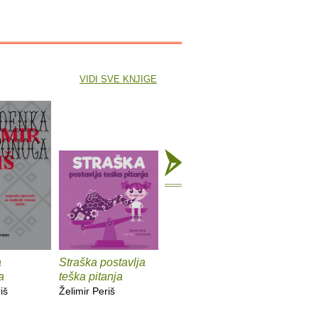
VIDI SVE KNJIGE
a
Straška postavlja
Mladenka
X
a
teška pitanja
kostonoga
Želimir Pe
iš
Želimir Periš
Želimir Periš