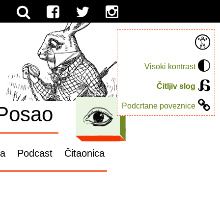
Visoki kontrast
Čitljiv slog
Podcrtane poveznice
Posao
ga
Podcast
Čitaonica