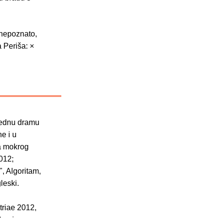
 nepoznato,
 Periša: ×
 jednu dramu
e i u
za mokrog
012;
, Algoritam,
leski.
triae 2012,