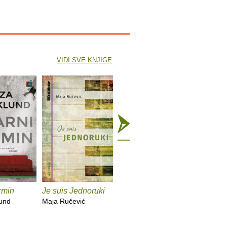
VIDI SVE KNJIGE
rmin
Je suis Jednoruki
X
Nisam
lund
Maja Ručević
Želimir Periš
Natalija Mi