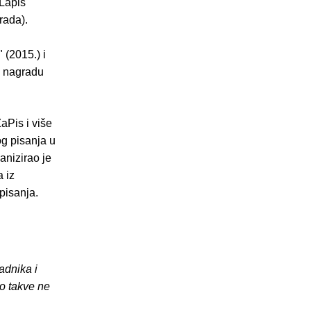
Lapis
rada).
 (2015.) i
u nagradu
aPis i više
og pisanja u
anizirao je
 iz
pisanja.
adnika i
o takve ne