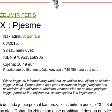
ŽELIMIR PERIŠ
X : Pjesme
Nakladnik:
Algoritam
08/2016.
92 str., meki uvez
ISBN 9789533168906
Cijena: 10.49 eur
Preračunato po fiksnom tečaju konverzije 7,53450 kuna za 1 euro
Cijene knjiga su informativnog karaktera, navodimo prvu cijenu po izlasku
knjige iz tiska. Preporučamo da cijene i dostupnost knjiga provjerite kod
nakladnika ili u knjižarama! Moderna vremena više se ne bave prodajom
knjiga, potražite ih u knjižarama, antikvarijatima ili u knjižnicama.
iš
do sada je bio poznat kao prozaik, a zbirkom poezije
"X"
, eta
av glas. Dobar dio zbirke kao da je propitivanje dosega poezije,