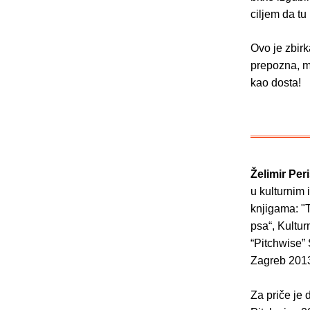
ciljem da tu
Ovo je zbirk
prepozna, ma
kao dosta!
Želimir Per
u kulturnim 
knjigama: "
psa“, Kultu
“Pitchwise”
Zagreb 2013.
Za priče je