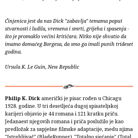
Činjenica jest da nas Dick "zabavlja" temama poput
stvarnosti i ludila, vremena i smrti, grijeha i spasenja -
što je promaklo većini kritičara. Nitko nije shvatio da
imamo domaćeg Borgesa, da smo ga imali punih trideset
godina.
Ursula K. Le Guin, New Republic
Philip K. Dick
američki je pisac rođen u Chicagu
1928. godine. U tri desetljeća dugoj spisateljskoj
karijeri objavio je 44 romana i 121 kratku priču.
Jedanaest njegovih romana i priča poslužilo je kao
predložak za uspješne filmske adaptacije, medu njima
"Istrebljivač" (BladeRunner), "Totalno sjećanje" (Total