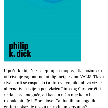
U početku bijaše zasljepljujući snop svjetla, božansko
otkrivenje zagonetne inteligencije zvane VALIS. Tkivo
stvarnosti se rasporilo i autorov dvojnik dobiva vizije
alternativna svijeta pod vlašću Rimskog Carstva: čini
se da je sve moguće, ali kao da ništa nije kako bi
trebalo biti. Je li Horselover Fat lud ili mu bogoliki
entitet pokazuje pravu prirodu univerzuma?