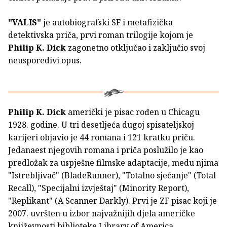
"VALIS"
je autobiografski SF i metafizička
detektivska priča, prvi roman trilogije kojom je
Philip K. Dick
zagonetno otključao i zaključio svoj
neusporedivi opus.
Philip K. Dick
američki je pisac rođen u Chicagu
1928. godine. U tri desetljeća dugoj spisateljskoj
karijeri objavio je 44 romana i 121 kratku priču.
Jedanaest njegovih romana i priča poslužilo je kao
predložak za uspješne filmske adaptacije, medu njima
"Istrebljivač" (BladeRunner), "Totalno sjećanje" (Total
Recall), "Specijalni izvještaj" (Minority Report),
"Replikant" (A Scanner Darkly). Prvi je ZF pisac koji je
2007. uvršten u izbor najvažnijih djela američke
književnosti biblioteke Library of America.