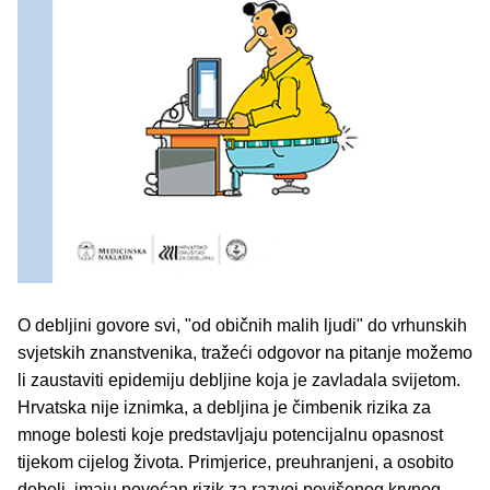
O debljini govore svi, "od običnih malih ljudi" do vrhunskih
svjetskih znanstvenika, tražeći odgovor na pitanje možemo
li zaustaviti epidemiju debljine koja je zavladala svijetom.
Hrvatska nije iznimka, a debljina je čimbenik rizika za
mnoge bolesti koje predstavljaju potencijalnu opasnost
tijekom cijelog života. Primjerice, preuhranjeni, a osobito
debeli, imaju povećan rizik za razvoj povišenog krvnog