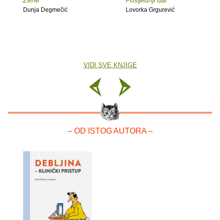
Žene
Posljednji dar
Dunja Degmečić
Lovorka Grgurević
VIDI SVE KNJIGE
– OD ISTOG AUTORA –