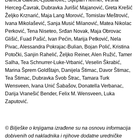
Herceg-Čavrak, Dubravka Jurišić Majanović, Greta Krešić
Željko Krznarić, Maja Lang Morović, Tomislav Meštrović,
Ivana Mikolašević, Sanja Musić Milanović, Matea Nikolac
Perković, Tena Niseteo, Srđan Novak, Maja Obrovac
Glišić, Fuad Pašić, Ivan Pećin, Marija Petković, Nela
Pivac, Alessandra Pokrajac-Bulian, Bojan Polić, Kristina
Potočki, Sanjin Rahelić, Željko Reiner, Alen Ružić, Tamer
Salha, Tea Schnurrer-Luke-Vrbanić, Veselin Škrabić,
Marina Šprem Goldštajn, Danijela Štimac, Davor Štimac,
Tea Štimac, Dubravka Švob Štrac, Tamara Turk
Wensveen, Ivana Unić Šabašov, Donatella Verbanac,
Darija Vranešić Bender, Felix M. Wensveen, Luka
Zaputović.
© Bilješke o knjigama izrađene su na osnovu informacija
dobivenih od nakladnika i njihove dodatne uredničke