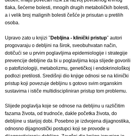
tlaka, šećerne bolesti, mnogih drugih metaboličkih bolesti,
a i velik broj malignih bolesti češće je prisutan u pretilih
osoba.
Upravo zato u knjizi "
Debljina - klinički pristup
" autori
progovaraju o debljini na širok, sveobuhvatan način,
dotičući se u prvim poglavljima epidemiologije i strategije
prevencije debljine da bi u poglavljima koja slijede govorili
o patofiziologiji, metabolizmu, genetičkoj i endokrinološkoj
podlozi pretilosti. Središnji dio knjige odnosi se na klinički
pristup koji povezuje debljinu s gotovo svim organskim
sustavima i ističe multidiscipliniran pristup tom problemu.
Slijede poglavlja koje se odnose na debljinu u različitim
fazama života, od trudnoće, dakle početka života, do
debljine u starijoj dobi. Posebno je izdvojena dijagnostika,
odnosno dijagnostički postupci koji se provode u