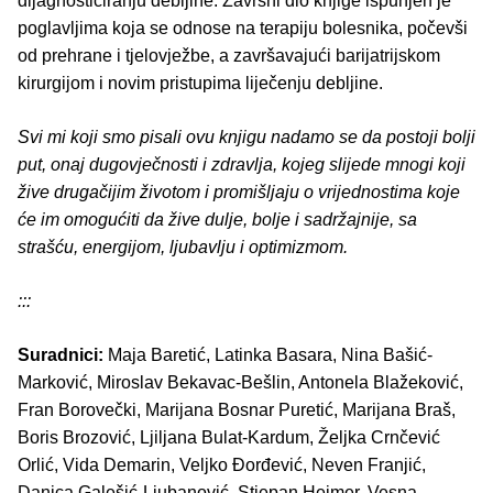
dijagnosticiranju debljine. Završni dio knjige ispunjen je
poglavljima koja se odnose na terapiju bolesnika, počevši
od prehrane i tjelovježbe, a završavajući barijatrijskom
kirurgijom i novim pristupima liječenju debljine.
Svi mi koji smo pisali ovu knjigu nadamo se da postoji bolji
put, onaj dugovječnosti i zdravlja, kojeg slijede mnogi koji
žive drugačijim životom i promišljaju o vrijednostima koje
će im omogućiti da žive dulje, bolje i sadržajnije, sa
strašću, energijom, ljubavlju i optimizmom.
:::
Suradnici:
Maja Baretić, Latinka Basara, Nina Bašić-
Marković, Miroslav Bekavac-Bešlin, Antonela Blažeković,
Fran Borovečki, Marijana Bosnar Puretić, Marijana Braš,
Boris Brozović, Ljiljana Bulat-Kardum, Željka Crnčević
Orlić, Vida Demarin, Veljko Đorđević, Neven Franjić,
Danica Galešić-Ljubanović, Stjepan Heimer, Vesna