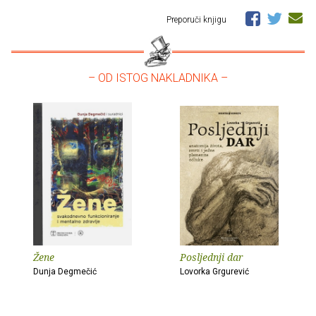
Preporuči knjigu
– OD ISTOG NAKLADNIKA –
Žene
Posljednji dar
Dunja Degmečić
Lovorka Grgurević