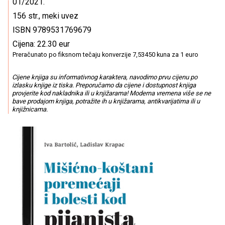
01/2021.
156 str., meki uvez
ISBN 9789531769679
Cijena: 22.30 eur
Preračunato po fiksnom tečaju konverzije 7,53450 kuna za 1 euro
Cijene knjiga su informativnog karaktera, navodimo prvu cijenu po
izlasku knjige iz tiska. Preporučamo da cijene i dostupnost knjiga
provjerite kod nakladnika ili u knjižarama! Moderna vremena više se ne
bave prodajom knjiga, potražite ih u knjižarama, antikvarijatima ili u
knjižnicama.