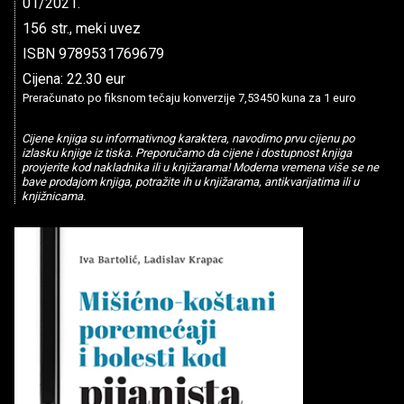
01/2021.
156 str., meki uvez
ISBN 9789531769679
Cijena: 22.30 eur
Preračunato po fiksnom tečaju konverzije 7,53450 kuna za 1 euro
Cijene knjiga su informativnog karaktera, navodimo prvu cijenu po
izlasku knjige iz tiska. Preporučamo da cijene i dostupnost knjiga
provjerite kod nakladnika ili u knjižarama! Moderna vremena više se ne
bave prodajom knjiga, potražite ih u knjižarama, antikvarijatima ili u
knjižnicama.