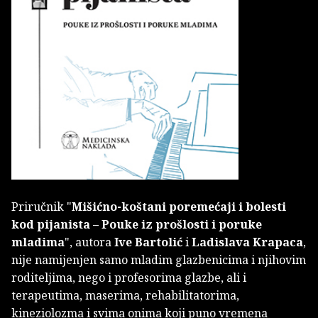
Priručnik "
Mišićno-koštani poremećaji i bolesti
kod pijanista – Pouke iz prošlosti i poruke
mladima
", autora
Ive Bartolić
i
Ladislava Krapaca
,
nije namijenjen samo mladim glazbenicima i njihovim
roditeljima, nego i profesorima glazbe, ali i
terapeutima, maserima, rehabilitatorima,
kineziolozma i svima onima koji puno vremena