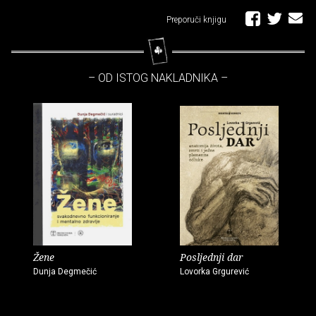
Preporuči knjigu
– OD ISTOG NAKLADNIKA –
Žene
Posljednji dar
Dunja Degmečić
Lovorka Grgurević