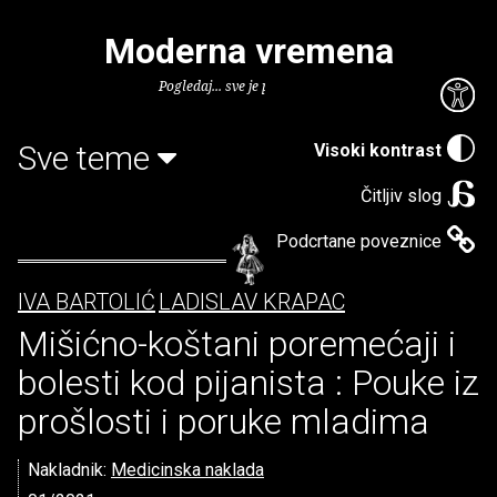
Moderna vremena
Pogledaj... sve je puno knjiga.
Sve teme
Visoki kontrast
Čitljiv slog
Podcrtane poveznice
IVA BARTOLIĆ
LADISLAV KRAPAC
Mišićno-koštani poremećaji i
bolesti kod pijanista : Pouke iz
prošlosti i poruke mladima
Nakladnik:
Medicinska naklada