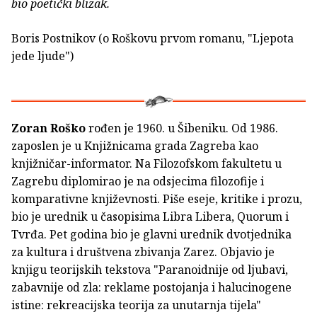
bio poetički blizak.
Boris Postnikov (o Roškovu prvom romanu, "Ljepota
jede ljude")
Zoran Roško
rođen je 1960. u Šibeniku. Od 1986.
zaposlen je u Knjižnicama grada Zagreba kao
knjižničar-informator. Na Filozofskom fakultetu u
Zagrebu diplomirao je na odsjecima filozofije i
komparativne književnosti. Piše eseje, kritike i prozu,
bio je urednik u časopisima Libra Libera, Quorum i
Tvrđa. Pet godina bio je glavni urednik dvotjednika
za kultura i društvena zbivanja Zarez. Objavio je
knjigu teorijskih tekstova "Paranoidnije od ljubavi,
zabavnije od zla: reklame postojanja i halucinogene
istine: rekreacijska teorija za unutarnja tijela"