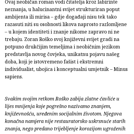
Ovaj neobičan roman vodi čitatelja kroz labirinte
neznanja, u halucinantni svijet strukturiran poput
ambijenta ili mirisa – gdje događaji nisu tek tako
razasuti niti su osobnosti likova naprosto razlomljene
– u kojem identiteti i znanje nikome zapravo ni ne
trebaju. Zoran Roško svoj književni svijet gradi na
potpuno drukčijim temeljima i neobičnim jezikom
predstavlja novog čovjeka, unikatnu pojavu našeg
doba, koji je istovremeno fašist i ekstremni
individualist, ubojica i konceptualni umjetnik – Minus
sapiens.
Svakim svojim retkom Roško zabija zlatne čavliće u
lijes mnijenja koje pogrešno nazivamo znanjem,
književnošću, uređenim socijalnim životom. Njegova
konačna namjera nije restauratorsko uskrsnuće starih
znanja, nego predano trijebljenje korozijom ugroženih