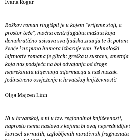
Ivana Rogar
Roškov roman ringišpil je u kojem "vrijeme stoji, a
prostor teče", moćna centrifugalna mašina koja
demokratično usisava sva ljudska znanja te ih potom
žvače i uz puno humora izbacuje van. Tehnološki
lajtmotiv romana je glitch: greška u sustavu, smetnja
koja nas podsjeća na bol odvajanja od droge
neprekinuta ulijevanja informacija u naš mozak.
Jedinstveno osvježenje u hrvatskoj književnosti!
Olga Majcen Linn
Ni u hrvatskoj, a ni u tzv. regionalnoj književnosti,
naprosto nema naslova s kojima bi ovaj nepredvidljivi
karusel uvrnutih, izglobljenih narativnih fragmenata