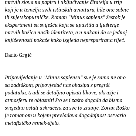
mrtvih slova na papiru i uključivanje čitatelja u trip
koji je u temelju svih istinskih avantura, bile one sobne
ili svjetskoputničke. Roman "Minus sapiens" žestok je
eksperiment sa sviješću koja se upustila u ljuštenje
mrtvih kožica naših identiteta, a u nakani da se jednoj
književnosti pokaže kako izgleda nepreparirana riječ.
Dario Grgić
Pripovijedanje u "Minus sapiensu" sve je samo ne ono
sa zadrškom, pripovjedač nas obasipa s pregršt
podataka, trudi se detaljno opisati likove, okružje i
atmosferu te objasniti što se i zašto događa da bismo
svejedno ostali uskraćeni za sve to znanje. Zoran Roško
je romanom u kojem prevladava događajnost ostvario
metafizičko remek-djelo.