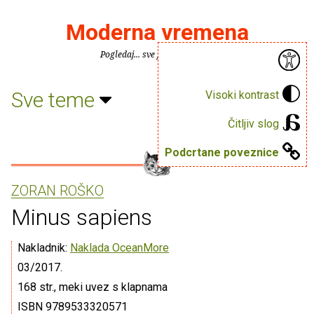
Moderna vremena
Pogledaj... sve je puno knjiga.
Sve teme
Visoki kontrast
Čitljiv slog
Podcrtane poveznice
ZORAN ROŠKO
Minus sapiens
Nakladnik:
Naklada OceanMore
03/2017.
168 str., meki uvez s klapnama
ISBN 9789533320571