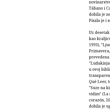
novinarstv
Tábano i Ca
dobila je n
Pisala je i
Uz desetak 
kao kraljic
1993), "Lju
Primavera, 
prevedena n
"Luđakinja 
u ovoj bibl
transparen
Qué Leer, t
"Suze na ki
vidim" (La 
corazón, 201
dobila je 