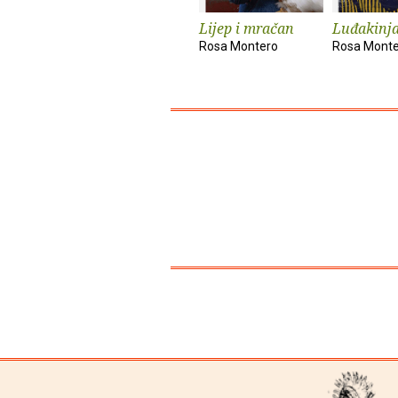
Lijep i mračan
Luđakinj
Rosa Montero
Rosa Mont