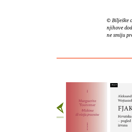
© Bilješke 
njihove dod
ne smiju pr