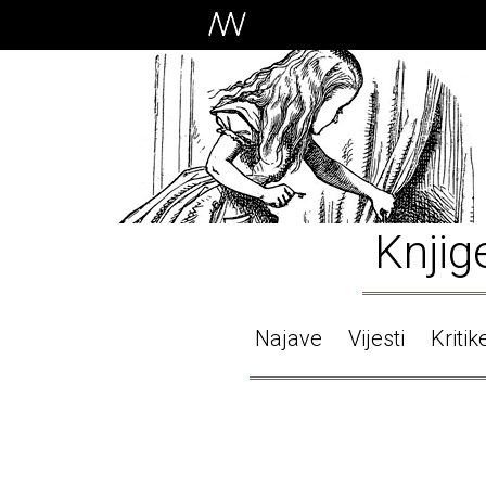
Knjig
Najave
Vijesti
Kritik