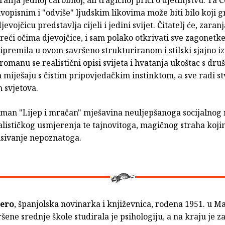
ivopisnim i "odviše" ljudskim likovima može biti bilo koji g
jevojčicu predstavlja cijeli i jedini svijet. Čitatelj će, zaran
reći očima djevojčice, i sam polako otkrivati sve zagonetk
ripremila u ovom savršeno strukturiranom i stilski sjajno 
omanu se realistični opisi svijeta i hvatanja ukoštac s dr
miješaju s čistim pripovjedačkim instinktom, a sve radi s
h svjetova.
oman "Lijep i mračan" mješavina neuljepšanoga socijalnog 
alističkog usmjerenja te tajnovitoga, magičnog straha koji
isivanje nepoznatoga.
ero
, španjolska novinarka i književnica, rođena 1951. u M
ene srednje škole studirala je psihologiju, a na kraju je za