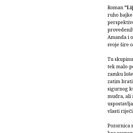
Roman
"Li
ruho bajke 
perspektiv
provedenih
Amanda i od
svoje šire o
Tu skupinu 
tek malo-po
zamku lošeg
zatim brati
sigurnog ku
mudra, ali 
uspostavlja
vlasti rije
Pozornica r
kao scenogr