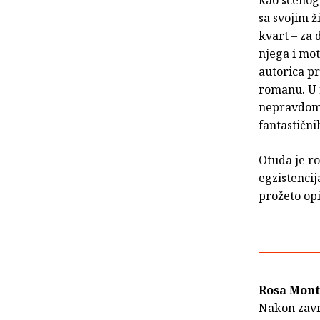
sa svojim ž
kvart – za d
njega i mot
autorica p
romanu. U r
nepravdom 
fantastični
Otuda je r
egzistencij
prožeto op
Rosa Mont
Nakon završ