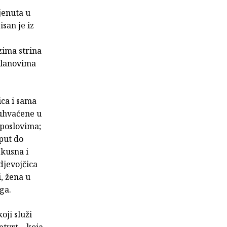
djenuta u
isan je iz
zima strina
 članovima
ica i sama
 uhvaćene u
 poslovima;
 put do
skusna i
djevojčica
i, žena u
ga.
oji služi
etvrt – koja