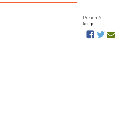
Preporuči
knjigu