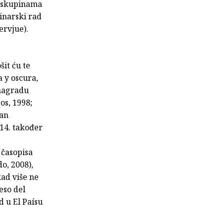
m skupinama
vinarski rad
ervjue).
šit ću te
a y oscura,
 nagradu
os, 1998;
man
014. također
 časopisa
o, 2008),
kad više ne
eso del
ad u El Paísu