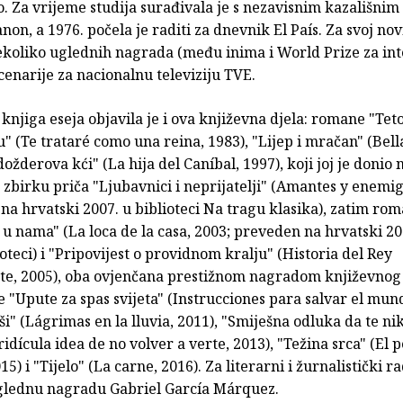
o. Za vrijeme studija surađivala je s nezavisnim kazališni
non, a 1976. počela je raditi za dnevnik El País. Za svoj no
ekoliko uglednih nagrada (među inima i World Prize za int
 scenarije za nacionalnu televiziju TVE.
knjiga eseja objavila je i ova književna djela: romane "Teto
u" (Te trataré como una reina, 1983), "Lijep i mračan" (Bell
dožderova kći" (La hija del Caníbal, 1997), koji joj je donio
zbirku priča "Ljubavnici i neprijatelji" (Amantes y enemig
a hrvatski 2007. u biblioteci Na tragu klasika), zatim ro
u nama" (La loca de la casa, 2003; preveden na hrvatski 2
ioteci) i "Pripovijest o providnom kralju" (Historia del Rey
te, 2005), oba ovjenčana prestižnom nagradom književnog
e "Upute za spas svijeta" (Instrucciones para salvar el mund
ši" (Lágrimas en la lluvia, 2011), "Smiješna odluka da te ni
ridícula idea de no volver a verte, 2013), "Težina srca" (El p
5) i "Tijelo" (La carne, 2016). Za literarni i žurnalistički r
uglednu nagradu Gabriel García Márquez.