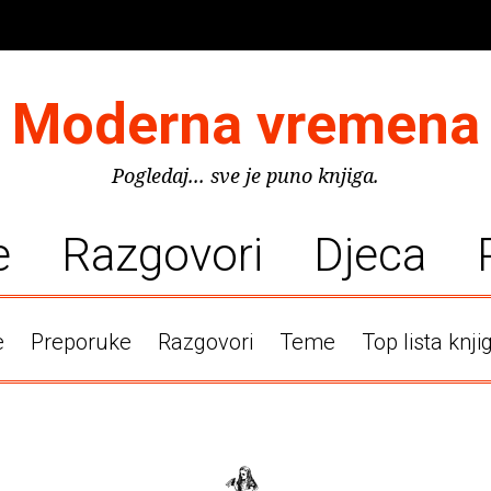
Moderna vremena
Pogledaj... sve je puno knjiga.
e
Razgovori
Djeca
e
Preporuke
Razgovori
Teme
Top lista knji