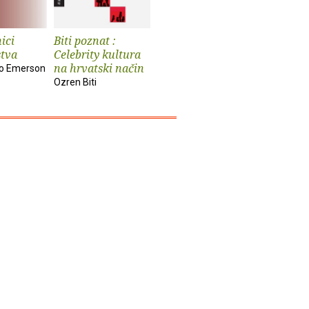
ici
Biti poznat :
Prozori
Strah od
stva
Celebrity kultura
Višnja Pentić
Natka Badu
na hrvatski način
do Emerson
Ozren Biti