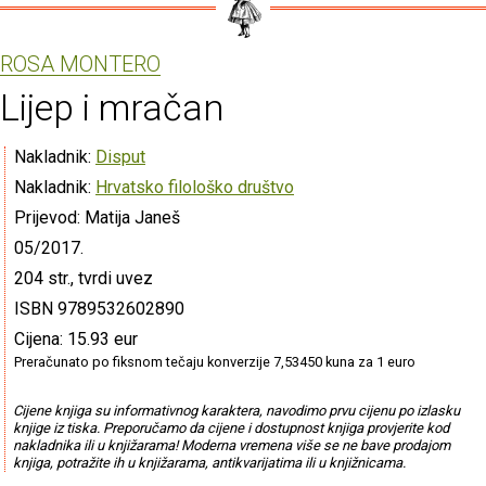
ROSA MONTERO
Lijep i mračan
Nakladnik:
Disput
Nakladnik:
Hrvatsko filološko društvo
Prijevod: Matija Janeš
05/2017.
204 str., tvrdi uvez
ISBN 9789532602890
Cijena: 15.93 eur
Preračunato po fiksnom tečaju konverzije 7,53450 kuna za 1 euro
Cijene knjiga su informativnog karaktera, navodimo prvu cijenu po izlasku
knjige iz tiska. Preporučamo da cijene i dostupnost knjiga provjerite kod
nakladnika ili u knjižarama! Moderna vremena više se ne bave prodajom
knjiga, potražite ih u knjižarama, antikvarijatima ili u knjižnicama.