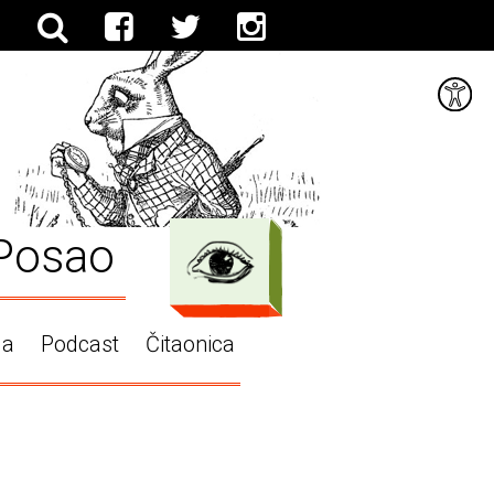
Posao
ga
Podcast
Čitaonica