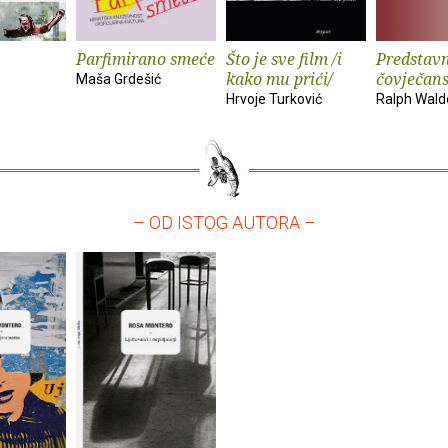
Parfimirano smeće
Što je sve film /i
Predstavn
kako mu prići/
čovječan
Maša Grdešić
Hrvoje Turković
Ralph Wal
– OD ISTOG AUTORA –