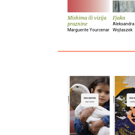
Mishima ili vizija
Fjaka
praznine
Aleksandra
Marguerite Yourcenar
Wojtaszek