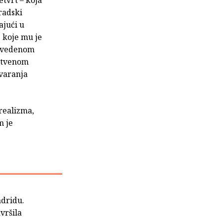
radski
jajući u
e koje mu je
izvedenom
uštvenom
tvaranja
realizma,
m je
adridu.
vršila