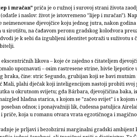
jep i mračan"
priča je o ružnoj i surovoj strani života zao
(odatle i naslov: život je istovremeno "lijep i mračan"). Nap
e neimenovane djevojčice koju jednog jutra, nakon godina
 u sirotištu, na čađavom peronu gradskog kolodvora preu
vodi je k sebi da izgubljeni identitet potraži u suživotu s
bitelji.
ekscentričnih likova – koje će zajedno s čitateljem djevojč
malo upoznavati – osim rastresene strine, bivše ljepotice
 braka, čine: stric Segundo, grubijan koji se bavi mutnim
ć Mali, plahi dječak koji inteligencijom nastoji probiti svoj
tka u okrutnom svijetu; gđa Bárbara, djevojčičina baka, i
naizgled hladna starica, s kojom se "začeo svijet" i s kojom 
 poseban odnos; i ponajvažniji lik, čudesna patuljica Airela
či i priče, koja u romanu otvara vrata egzotičnoga i magično
adnje je prljavi i bezobzirni marginalni gradski ambijent k
afija jednoj čarobnoj, ali tragičnoj priči o djetinjstvu. Ta Č