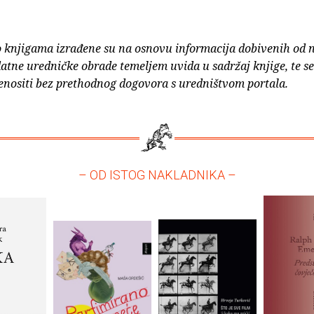
o knjigama izrađene su na osnovu informacija dobivenih od 
atne uredničke obrade temeljem uvida u sadržaj knjige, te s
enositi bez prethodnog dogovora s uredništvom portala.
– OD ISTOG NAKLADNIKA –