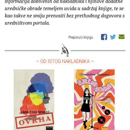
informacija dobivenih od nakladnika i njihove dodatne
uredničke obrade temeljem uvida u sadržaj knjige, te se
kao takve ne smiju prenositi bez prethodnog dogovora s
uredništvom portala.
Preporuči knjigu
– OD ISTOG NAKLADNIKA –