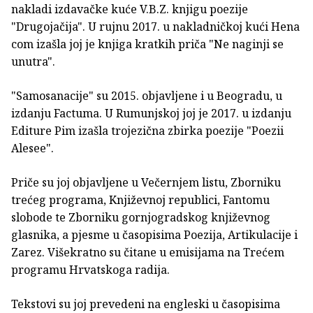
nakladi izdavačke kuće V.B.Z. knjigu poezije
"Drugojačija". U rujnu 2017. u nakladničkoj kući Hena
com izašla joj je knjiga kratkih priča "Ne naginji se
unutra".
"Samosanacije" su 2015. objavljene i u Beogradu, u
izdanju Factuma. U Rumunjskoj joj je 2017. u izdanju
Editure Pim izašla trojezična zbirka poezije "Poezii
Alesee".
Priče su joj objavljene u Večernjem listu, Zborniku
trećeg programa, Književnoj republici, Fantomu
slobode te Zborniku gornjogradskog književnog
glasnika, a pjesme u časopisima Poezija, Artikulacije i
Zarez. Višekratno su čitane u emisijama na Trećem
programu Hrvatskoga radija.
Tekstovi su joj prevedeni na engleski u časopisima