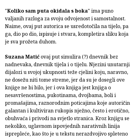
"
Koliko sam puta okidala s boka
" ima puno
valjanih razloga za svoju odvojenost i samostalnost.
Naime, ovaj put autorica se usredotočila na tijelo, pa
ga, dio po dio, ispisuje i stvara, kompletira sliku koja
je sva prožeta duhom.
Suzana Matić
ovaj put simulira (?) dnevnik bez
nadnevaka, dnevnik tijela i o tijelu. Njezini unutarnji
dijalozi u svojoj ukupnosti teže cjelini koju, naravno,
ne dosežu niti tome streme, jer da su je dosegli ove
knjige ne bi bilo, jer i ova knjiga jest knjiga o
nesavršenostima, pukotinama, dvojbama, boli i
promašajima, raznorodnim poticajima koje autoričin
galantan i kultiviran rukopis nježno, često i erotično,
obuhvaća i privodi na svjetlo stranica. Kroz knjigu se
nekoliko, uglavnom ispovjednih narativnih linija
isprepleće, kao što je u tekstu nerazdvojivo spleteno