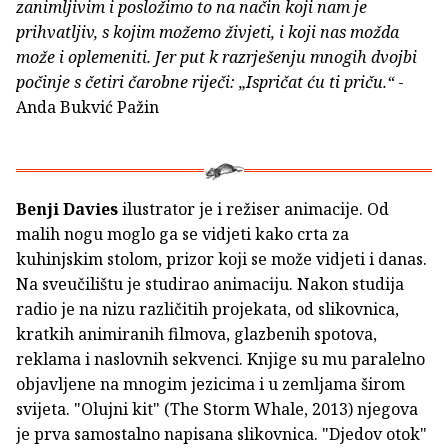
zanimljivim i posložimo to na način koji nam je
prihvatljiv, s kojim možemo živjeti, i koji nas možda
može i oplemeniti. Jer put k razrješenju mnogih dvojbi
počinje s četiri čarobne riječi: „Ispričat ću ti priču.“
-
Anda Bukvić Pažin
Benji Davies
ilustrator je i režiser animacije. Od
malih nogu moglo ga se vidjeti kako crta za
kuhinjskim stolom, prizor koji se može vidjeti i danas.
Na sveučilištu je studirao animaciju. Nakon studija
radio je na nizu različitih projekata, od slikovnica,
kratkih animiranih filmova, glazbenih spotova,
reklama i naslovnih sekvenci. Knjige su mu paralelno
objavljene na mnogim jezicima i u zemljama širom
svijeta. "Olujni kit" (The Storm Whale, 2013) njegova
je prva samostalno napisana slikovnica. "Djedov otok"