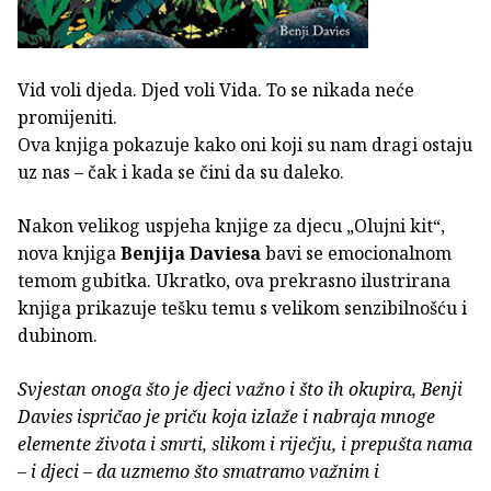
Vid voli djeda. Djed voli Vida. To se nikada neće
promijeniti.
Ova knjiga pokazuje kako oni koji su nam dragi ostaju
uz nas – čak i kada se čini da su daleko.
Nakon velikog uspjeha knjige za djecu „Olujni kit“,
nova knjiga
Benjija Daviesa
bavi se emocionalnom
temom gubitka. Ukratko, ova prekrasno ilustrirana
knjiga prikazuje tešku temu s velikom senzibilnošću i
dubinom.
Svjestan onoga što je djeci važno i što ih okupira, Benji
Davies ispričao je priču koja izlaže i nabraja mnoge
elemente života i smrti, slikom i riječju, i prepušta nama
– i djeci – da uzmemo što smatramo važnim i