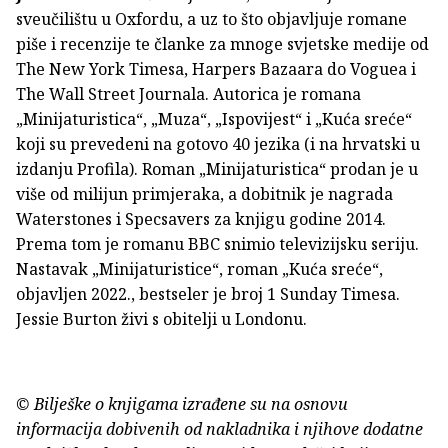
sveučilištu u Oxfordu, a uz to što objavljuje romane
piše i recenzije te članke za mnoge svjetske medije od
The New York Timesa, Harpers Bazaara do Voguea i
The Wall Street Journala. Autorica je romana
„Minijaturistica“, „Muza“, „Ispovijest“ i „Kuća sreće“
koji su prevedeni na gotovo 40 jezika (i na hrvatski u
izdanju Profila). Roman „Minijaturistica“ prodan je u
više od milijun primjeraka, a dobitnik je nagrada
Waterstones i Specsavers za knjigu godine 2014.
Prema tom je romanu BBC snimio televizijsku seriju.
Nastavak „Minijaturistice“, roman „Kuća sreće“,
objavljen 2022., bestseler je broj 1 Sunday Timesa.
Jessie Burton živi s obitelji u Londonu.
© Bilješke o knjigama izrađene su na osnovu
informacija dobivenih od nakladnika i njihove dodatne