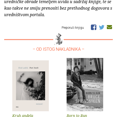
uredničke obrade temeljem uvida u sadržaj knjige, te se
kao takve ne smiju prenositi bez prethodnog dogovora s
uredništvom portala.
Preporuči knjigu
– OD ISTOG NAKLADNIKA –
Kruh anđela
Born to Run