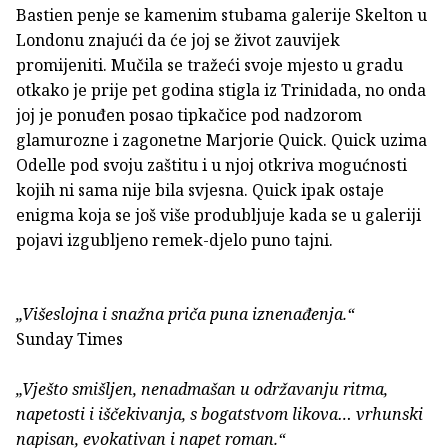
Bastien penje se kamenim stubama galerije Skelton u
Londonu znajući da će joj se život zauvijek
promijeniti. Mučila se tražeći svoje mjesto u gradu
otkako je prije pet godina stigla iz Trinidada, no onda
joj je ponuđen posao tipkačice pod nadzorom
glamurozne i zagonetne Marjorie Quick. Quick uzima
Odelle pod svoju zaštitu i u njoj otkriva mogućnosti
kojih ni sama nije bila svjesna. Quick ipak ostaje
enigma koja se još više produbljuje kada se u galeriji
pojavi izgubljeno remek-djelo puno tajni.
„Višeslojna i snažna priča puna iznenađenja.“
Sunday Times
„Vješto smišljen, nenadmašan u održavanju ritma,
napetosti i iščekivanja, s bogatstvom likova… vrhunski
napisan, evokativan i napet roman.“