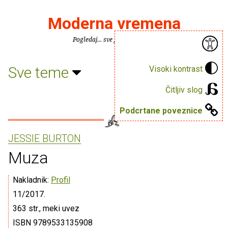
Moderna vremena
Pogledaj... sve je puno knjiga.
Sve teme
Visoki kontrast
Čitljiv slog
Podcrtane poveznice
JESSIE BURTON
Muza
Nakladnik:
Profil
11/2017.
363 str., meki uvez
ISBN 9789533135908