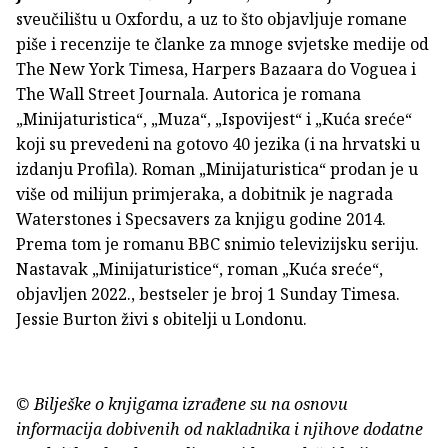
sveučilištu u Oxfordu, a uz to što objavljuje romane
piše i recenzije te članke za mnoge svjetske medije od
The New York Timesa, Harpers Bazaara do Voguea i
The Wall Street Journala. Autorica je romana
„Minijaturistica“, „Muza“, „Ispovijest“ i „Kuća sreće“
koji su prevedeni na gotovo 40 jezika (i na hrvatski u
izdanju Profila). Roman „Minijaturistica“ prodan je u
više od milijun primjeraka, a dobitnik je nagrada
Waterstones i Specsavers za knjigu godine 2014.
Prema tom je romanu BBC snimio televizijsku seriju.
Nastavak „Minijaturistice“, roman „Kuća sreće“,
objavljen 2022., bestseler je broj 1 Sunday Timesa.
Jessie Burton živi s obitelji u Londonu.
© Bilješke o knjigama izrađene su na osnovu
informacija dobivenih od nakladnika i njihove dodatne