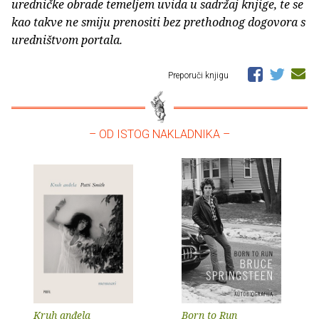
uredničke obrade temeljem uvida u sadržaj knjige, te se
kao takve ne smiju prenositi bez prethodnog dogovora s
uredništvom portala.
Preporuči knjigu
– OD ISTOG NAKLADNIKA –
Kruh anđela
Born to Run