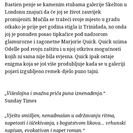
Bastien penje se kamenim stubama galerije Skelton u
Londonu znajući da će joj se život zauvijek
promijeniti. Mučila se tražeći svoje mjesto u gradu
otkako je prije pet godina stigla iz Trinidada, no onda
joj je ponuđen posao tipkačice pod nadzorom
glamurozne i zagonetne Marjorie Quick. Quick uzima
Odelle pod svoju zaštitu i u njoj otkriva mogućnosti
kojih ni sama nije bila svjesna. Quick ipak ostaje
enigma koja se još više produbljuje kada se u galeriji
pojavi izgubljeno remek-djelo puno tajni.
„Višeslojna i snažna priča puna iznenađenja.“
Sunday Times
„Vješto smišljen, nenadmašan u održavanju ritma,
napetosti i iščekivanja, s bogatstvom likova… vrhunski
napisan, evokativan i napet roman.“