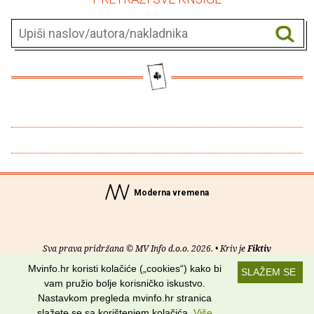
Moderna vremena
Sva prava pridržana © MV Info d.o.o. 2026. • Kriv je
Fiktiv
Mvinfo.hr koristi kolačiće („cookies“) kako bi
SLAŽEM SE
O nama
•
Pomoć
•
Uvjeti korištenja
•
RSS kanali
vam pružio bolje korisničko iskustvo.
Nastavkom pregleda mvinfo.hr stranica
Potraži nas na:
slažete se sa korištenjem kolačića.
Više