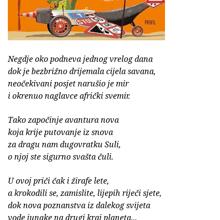
Negdje oko podneva jednog vrelog dana
dok je bezbrižno drijemala cijela savana,
neočekivani posjet narušio je mir
i okrenuo naglavce afrički svemir.
Tako započinje avantura nova
koja krije putovanje iz snova
za dragu nam dugovratku Suli,
o njoj ste sigurno svašta čuli.
U ovoj priči čak i žirafe lete,
a krokodili se, zamislite, lijepih riječi sjete,
dok nova poznanstva iz dalekog svijeta
vode junake na drugi kraj planeta...