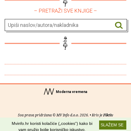
– PRETRAŽI SVE KNJIGE –
Moderna vremena
Sva prava pridržana © MV Info d.o.o. 2026. • Kriv je
Fiktiv
Mvinfo.hr koristi kolačiće („cookies“) kako bi
SLAŽEM SE
O nama
•
Pomoć
•
Uvjeti korištenja
•
RSS kanali
vam pružio bolje korisničko iskustvo.