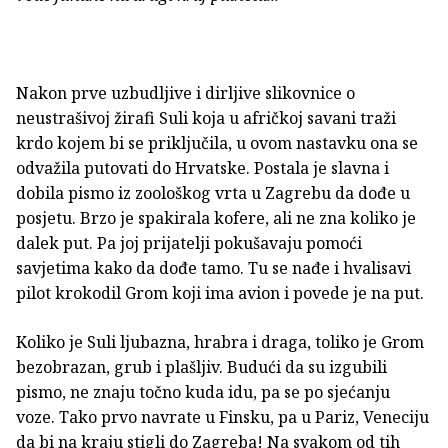
Nakon prve uzbudljive i dirljive slikovnice o
neustrašivoj žirafi Suli koja u afričkoj savani traži
krdo kojem bi se priključila, u ovom nastavku ona se
odvažila putovati do Hrvatske. Postala je slavna i
dobila pismo iz zoološkog vrta u Zagrebu da dođe u
posjetu. Brzo je spakirala kofere, ali ne zna koliko je
dalek put. Pa joj prijatelji pokušavaju pomoći
savjetima kako da dođe tamo. Tu se nađe i hvalisavi
pilot krokodil Grom koji ima avion i povede je na put.
Koliko je Suli ljubazna, hrabra i draga, toliko je Grom
bezobrazan, grub i plašljiv. Budući da su izgubili
pismo, ne znaju točno kuda idu, pa se po sjećanju
voze. Tako prvo navrate u Finsku, pa u Pariz, Veneciju
da bi na kraju stigli do Zagreba! Na svakom od tih