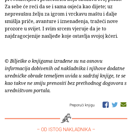
Za sebe će reći da se i sama osjeća kao dijete; uz
nepresušnu želju za igrom i vrckavu maštu i dalje
smišlja priče, avanture i iznenađenja, tražeći nove
prozore u svijet. I svim srcem vjeruje da je to
najdragocjenije nasljeđe koje ostavlja svojoj kćeri.
© Bilješke o knjigama izrađene su na osnovu
informacija dobivenih od nakladnika i njihove dodatne
uredničke obrade temeljem uvida u sadržaj knjige, te se
kao takve ne smiju prenositi bez prethodnog dogovora s
uredništvom portala.
Preporuči knjigu
– OD ISTOG NAKLADNIKA –