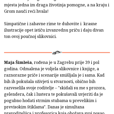
mjesta jedna im draga životinja pomogne, a na kraju i
Grom nauči reći hvala!
Simpatične i zabavne rime te duhovite i krasne
ilustracije opet ističu izvanrednu priču i daju divan
ton ovoj poučnoj slikovnici.
Maja Šimleša
, rođena je u Zagrebu prije 39 i pol
godina. Odmalena je voljela slikovnice i knjige, a
raznorazne priče i scenarije smišljala je i sama. Kad
bih ih pokušala oživjeti u stvarnosti, obično bih
razveselila svoje roditelje – "skidali su me s prozora,
gelendera, čak i lustera te pokušavali uvjeriti da je
pogubno hodati strmim stubama u prevelikim i
previsokim štiklama". Danas je simultana
prevoditeljica i profesorica koja obožava svoj posao.