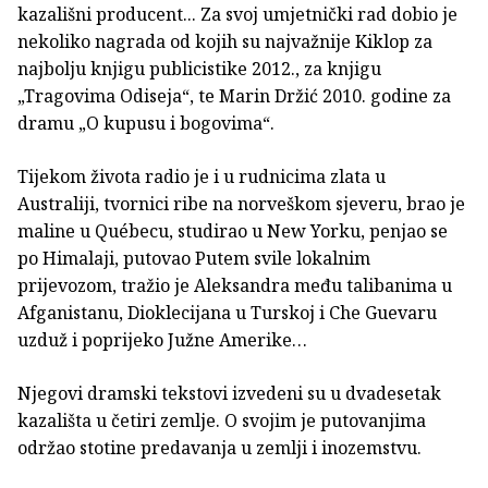
kazališni producent... Za svoj umjetnički rad dobio je
nekoliko nagrada od kojih su najvažnije Kiklop za
najbolju knjigu publicistike 2012., za knjigu
„Tragovima Odiseja“, te Marin Držić 2010. godine za
dramu „O kupusu i bogovima“.
Tijekom života radio je i u rudnicima zlata u
Australiji, tvornici ribe na norveškom sjeveru, brao je
maline u Québecu, studirao u New Yorku, penjao se
po Himalaji, putovao Putem svile lokalnim
prijevozom, tražio je Aleksandra među talibanima u
Afganistanu, Dioklecijana u Turskoj i Che Guevaru
uzduž i poprijeko Južne Amerike…
Njegovi dramski tekstovi izvedeni su u dvadesetak
kazališta u četiri zemlje. O svojim je putovanjima
održao stotine predavanja u zemlji i inozemstvu.