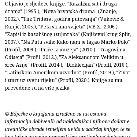
Objavio je sljedeće knjige: "Kazališni sat i druga
drama" (1995.), "Nova hrvatska drama" (Znanje,
2002.), "Tin: Trideset godina putovanja" (Vuković &
Runjić, 2005.), "Peta strana svijeta" (V.B.Z., 2006.),
"Zapisi iz kazališnog (su)mraka" (Književni krug Split,
2007.), "Na Putu svile: Kako nam je lagao Marko Polo"
(Profil, 2009.), "Priče iz muzeja" (2010.), "Tragovima
Odiseja" (Profil, 2012.), "Za Aleksandrom Velikim u
srce Azije" (Profil, 2014.), "Dioklecijan" (Profil, 2016.),
"Latinskom Amerikom uzvodno" (Profil, 2019.), "Život
i smrt uz svetu rijeku" (Profil, 2020.). Knjige su mu
prevedene su na više jezika.
© Bilješke o knjigama izrađene su na osnovu
informacija dobivenih od nakladnika i njihove dodatne
uredničke obrade temeljem uvida u sadržaj knjige, te se
kao takve ne smiju prenositi bez prethodnog dogovora s