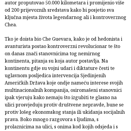
autor proputovao 50.000 kilometara i promijenio više
od 200 prijevoznih sredstava kako bi posjetio sva
ključna mjesta života legendarnog ali i kontroverznog
Chea.
Tko je doista bio Che Guevara, kako je od hedonista i
avanturista postao kontroverzni revolucionar te što
on danas znači stanovnicima tog nemirnog
kontinenta, pitanja su koja autor postavlja. Na
kontinentu gdje su vojni udari i diktature česti te
uglavnom posljedica intervencija Sjedinjenih
Američkih Država koje ondje nameću interese svojih
multinacionalnih kompanija, osiromašeni stanovnici
ipak vjeruju kako nemaju što izgubiti te glasno na
ulici prosvjeduju protiv društvene nepravde, bune se
protiv lošeg ekonomskog stanja ili ukidanja socijalnih
prava. Boko mnogo razgovora s ljudima, s
prolaznicima na ulici, s onima kod kojih odsjeda i s