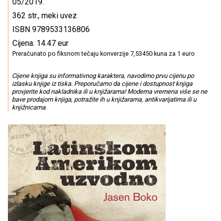
05/2019.
362 str., meki uvez
ISBN 9789533136806
Cijena: 14.47 eur
Preračunato po fiksnom tečaju konverzije 7,53450 kuna za 1 euro
Cijene knjiga su informativnog karaktera, navodimo prvu cijenu po
izlasku knjige iz tiska. Preporučamo da cijene i dostupnost knjiga
provjerite kod nakladnika ili u knjižarama! Moderna vremena više se ne
bave prodajom knjiga, potražite ih u knjižarama, antikvarijatima ili u
knjižnicama.