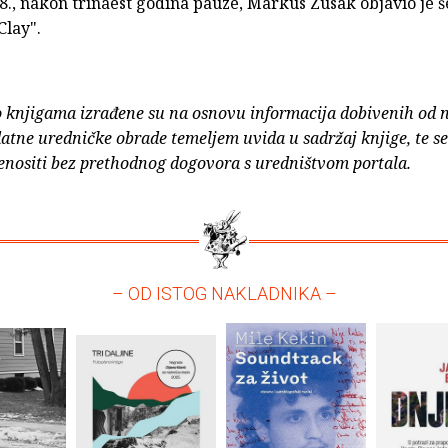
8., nakon trinaest godina pauze, Markus Zusak objavio je 
Clay".
o knjigama izrađene su na osnovu informacija dobivenih od 
atne uredničke obrade temeljem uvida u sadržaj knjige, te s
enositi bez prethodnog dogovora s uredništvom portala.
– OD ISTOG NAKLADNIKA –