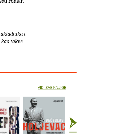
šesti roman
nakladnika i
e kao takve
VIDI SVE KNJIGE