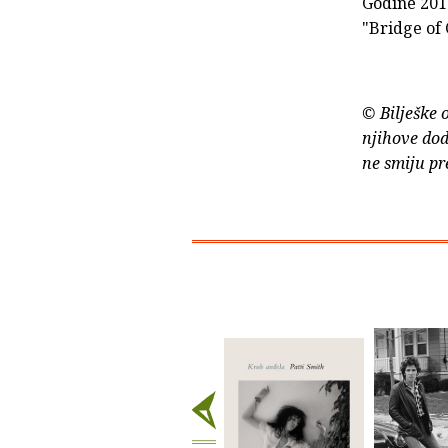
Godine 201
"Bridge of 
© Bilješke 
njihove dod
ne smiju pr