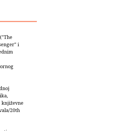
 ("The
senger" i
lednim
vornog
odnoj
ika,
e književne
vala/20th