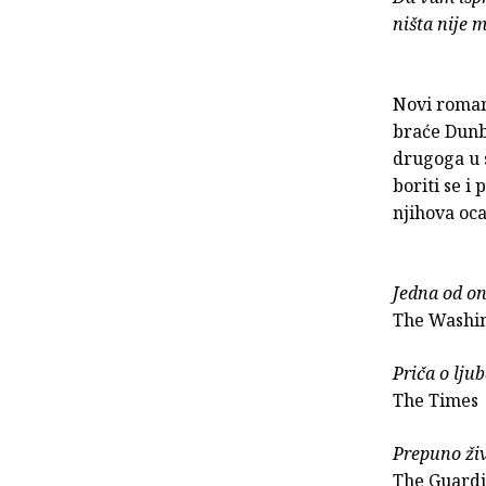
ništa nije 
Novi roma
braće Dunb
drugoga u s
boriti se i
njihova oca
Jedna od on
The Washin
Priča o ljub
The Times
Prepuno živ
The Guard