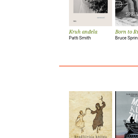
Kruh anđela
Born to R
Patti Smith
Bruce Spri