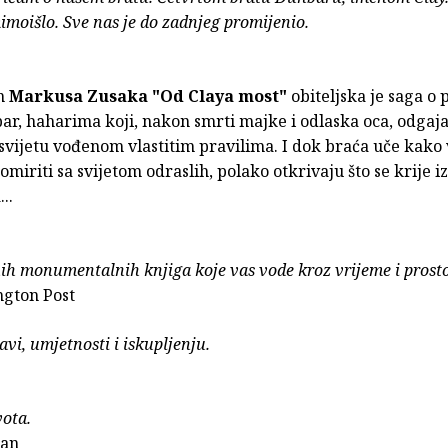
mimoišlo. Sve nas je do zadnjeg promijenio.
n
Markusa Zusaka
"Od Claya most"
obiteljska je saga o 
ar, haharima koji, nakon smrti majke i odlaska oca, odgaj
vijetu vođenom vlastitim pravilima. I dok braća uče kako v
 pomiriti sa svijetom odraslih, polako otkrivaju što se krije i
...
ih monumentalnih knjiga koje vas vode kroz vrijeme i prosto
gton Post
avi, umjetnosti i iskupljenju.
ota.
ian