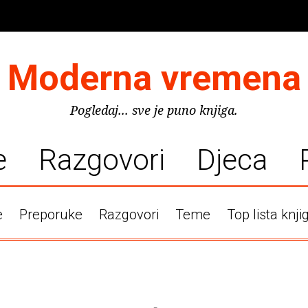
Moderna vremena
Pogledaj... sve je puno knjiga.
e
Razgovori
Djeca
e
Preporuke
Razgovori
Teme
Top lista knji