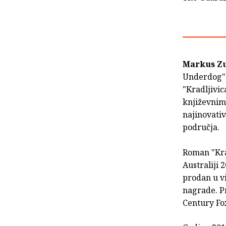
Markus Z
Underdog", 
"Kradljivic
književnim
najinovati
područja.
Roman "Krad
Australiji 
prodan u v
nagrade. P
Century Fox