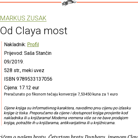
MARKUS ZUSAK
Od Claya most
Nakladnik:
Profil
Prijevod: Saša Stančin
09/2019.
528 str., meki uvez
ISBN 9789533137056
Cijena: 17.12 eur
Preračunato po fiksnom tečaju konverzije 7,53450 kuna za 1 euro
Cijene knjiga su informativnog karaktera, navodimo prvu cijenu po izlasku
knjige iz tiska. Preporučamo da cijene i dostupnost knjiga provjerite kod
nakladnika ili u knjižarama! Moderna vremena više se ne bave prodajom
knjiga, potražite ih u knjižarama, antikvarijatima ili u knjižnicama.
ričam o našem bratu. Četvrtom bratu Dunbaru, imenom Clay