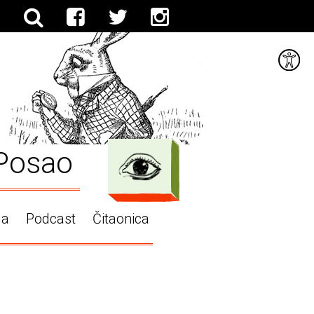
Posao
ga
Podcast
Čitaonica