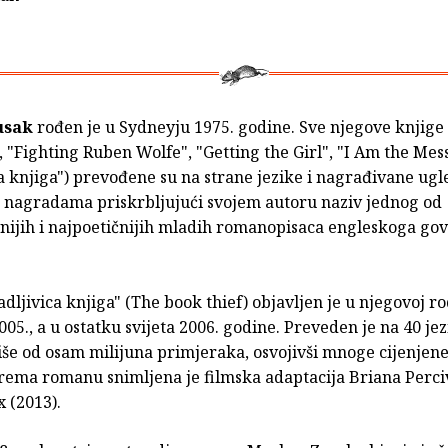
usak
rođen je u Sydneyju 1975. godine. Sve njegove knjige
"Fighting Ruben Wolfe", "Getting the Girl", "I Am the Mes
a knjiga") prevođene su na strane jezike i nagrađivane ug
 nagradama priskrbljujući svojem autoru naziv jednog od
vnijih i najpoetičnijih mladih romanopisaca engleskoga go
ljivica knjiga" (The book thief) objavljen je u njegovoj r
2005., a u ostatku svijeta 2006. godine. Preveden je na 40 jez
iše od osam milijuna primjeraka, osvojivši mnoge cijenjen
rema romanu snimljena je filmska adaptacija Briana Perci
 (2013).