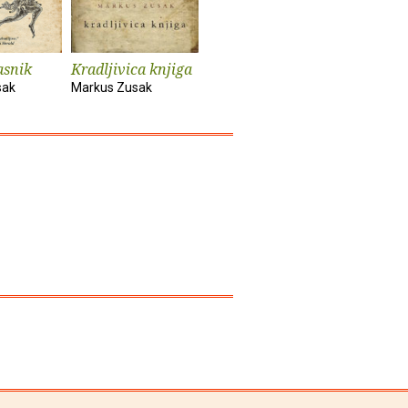
asnik
Kradljivica knjiga
sak
Markus Zusak