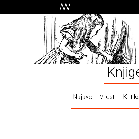
Knjig
Najave
Vijesti
Kritik