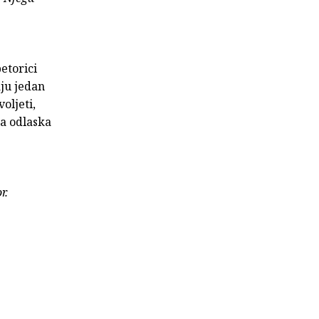
petorici
aju jedan
oljeti,
za odlaska
r.