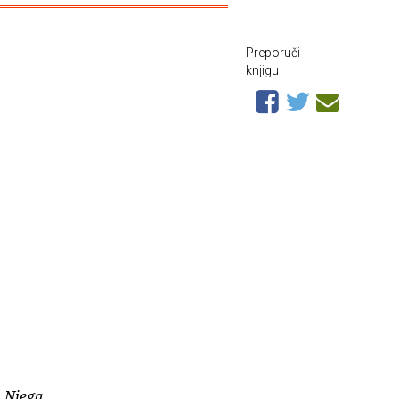
Preporuči
knjigu
. Njega