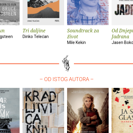
un
Tri daljine
Soundtrack za
Od Dnjep
život
Jadrana
ngsteen
Dinko Telećan
Mile Kekin
Jasen Bok
– OD ISTOG AUTORA –