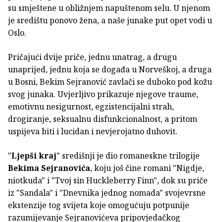
su smještene u obližnjem napuštenom selu. U njenom
je središtu ponovo žena, a naše junake put opet vodi u
Oslo.
Pričajući dvije priče, jednu unatrag, a drugu
unaprijed, jednu koja se događa u Norveškoj, a druga
u Bosni, Bekim Sejranović zavlači se duboko pod kožu
svog junaka. Uvjerljivo prikazuje njegove traume,
emotivnu nesigurnost, egzistencijalni strah,
drogiranje, seksualnu disfunkcionalnost, a pritom
uspijeva biti i lucidan i nevjerojatno duhovit.
"
Ljepši kraj
" središnji je dio romaneskne trilogije
Bekima Sejranovića
, koju još čine romani "Nigdje,
niotkuda" i "Tvoj sin Huckleberry Finn", dok su priče
iz "Sandala" i "Dnevnika jednog nomada" svojevrsne
ekstenzije tog svijeta koje omogućuju potpunije
razumijevanje Sejranovićeva pripovjedačkog