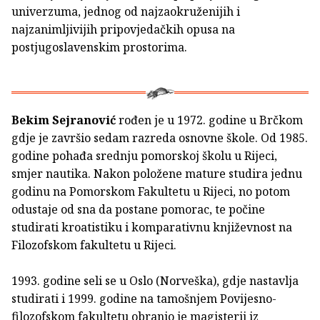
univerzuma, jednog od najzaokruženijih i
najzanimljivijih pripovjedačkih opusa na
postjugoslavenskim prostorima.
Bekim Sejranović
rođen je u 1972. godine u Brčkom
gdje je završio sedam razreda osnovne škole. Od 1985.
godine pohađa srednju pomorskoj školu u Rijeci,
smjer nautika. Nakon položene mature studira jednu
godinu na Pomorskom Fakultetu u Rijeci, no potom
odustaje od sna da postane pomorac, te počine
studirati kroatistiku i komparativnu književnost na
Filozofskom fakultetu u Rijeci.
1993. godine seli se u Oslo (Norveška), gdje nastavlja
studirati i 1999. godine na tamošnjem Povijesno-
filozofskom fakultetu obranio je magisterij iz