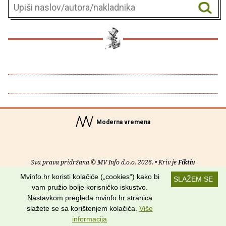
Moderna vremena
Sva prava pridržana © MV Info d.o.o. 2026. • Kriv je
Fiktiv
Mvinfo.hr koristi kolačiće („cookies“) kako bi
SLAŽEM SE
O nama
•
Pomoć
•
Uvjeti korištenja
•
RSS kanali
vam pružio bolje korisničko iskustvo.
Nastavkom pregleda mvinfo.hr stranica
Potraži nas na:
slažete se sa korištenjem kolačića.
Više
informacija