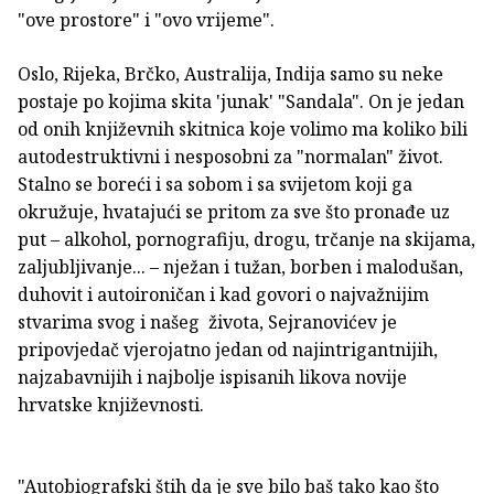
"ove prostore" i "ovo vrijeme".
Oslo, Rijeka, Brčko, Australija, Indija samo su neke
postaje po kojima skita 'junak' "Sandala". On je jedan
od onih književnih skitnica koje volimo ma koliko bili
autodestruktivni i nesposobni za "normalan" život.
Stalno se boreći i sa sobom i sa svijetom koji ga
okružuje, hvatajući se pritom za sve što pronađe uz
put – alkohol, pornografiju, drogu, trčanje na skijama,
zaljubljivanje... – nježan i tužan, borben i malodušan,
duhovit i autoironičan i kad govori o najvažnijim
stvarima svog i našeg života, Sejranovićev je
pripovjedač vjerojatno jedan od najintrigantnijih,
najzabavnijih i najbolje ispisanih likova novije
hrvatske književnosti.
"Autobiografski štih da je sve bilo baš tako kao što