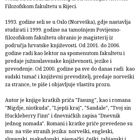
Filozofskom fakultetu u Rijeci.
1993. godine seli se u Oslo (Norveška), gdje nastavlja
studirati i 1999. godine na tamošnjem Povijesno-
filozofskom fakultetu obranio je magisterij iz
područja hrvatske književosti. Od 2001. do 2006.
godine radi kao lektor na spomenutom fakultetu i
predaje južnoslavenske književnosti, jezike i
prevođenje. Od 2000. godine pa sve do danas radi kao
sudski tumač i književni prevoditelj, predaje norveški
za strance, te piše i objavljuje vlastitu prozu.
Autor je knjige kratkih priča "Fasung", kao i romana
"Nigdje, niotkuda", "Ljepši kraj", "Sandale", "Tvoj sin
Huckleberry Finn" i dnevničkih zapisa "Dnevnik
jednog nomada". Romani i kratke priče prevedene su
mu na više stranih jezika: norveški, engleski,
slovenski, makedonski, njemački, češki, talijanski i