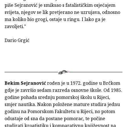
piše Sejranović je smiksao s fatalističkim osjećajem
svijeta, njegov se lik pretjerano ne uzrujava, odnosno
ma koliko bio grogi, ostaje u ringu. I lako ga je
zavoljeti."
Dario Grgić
Bekim Sejranović
rođen je u 1972. godine u Brčkom
gdje je završio sedam razreda osnovne škole. Od 1985.
godine pohađa srednju pomorskoj školu u Rijeci,
smjer nautika. Nakon položene mature studira jednu
godinu na Pomorskom Fakultetu u Rijeci, no potom
odustaje od sna da postane pomorac, te počine
studirati kroatistiku i komparativnu književnost na