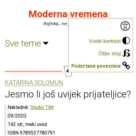
Moderna vremena
Pogledaj... sve je puno knjiga.
Sve teme
Visoki kontrast
Čitljiv slog
Podcrtane poveznice
KATARINA SOLOMUN
Jesmo li još uvijek prijateljice?
Nakladnik:
Studio TiM
09/2020.
142 str., meki uvez
ISBN 9789537780791