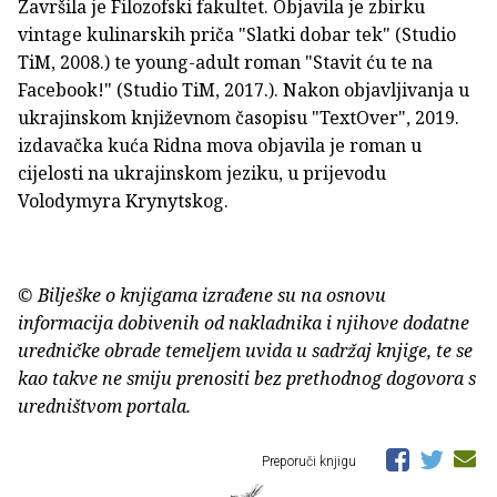
Završila je Filozofski fakultet. Objavila je zbirku
vintage kulinarskih priča "Slatki dobar tek" (Studio
TiM, 2008.) te young-adult roman "Stavit ću te na
Facebook!" (Studio TiM, 2017.). Nakon objavljivanja u
ukrajinskom književnom časopisu "TextOver", 2019.
izdavačka kuća Ridna mova objavila je roman u
cijelosti na ukrajinskom jeziku, u prijevodu
Volodymyra Krynytskog.
© Bilješke o knjigama izrađene su na osnovu
informacija dobivenih od nakladnika i njihove dodatne
uredničke obrade temeljem uvida u sadržaj knjige, te se
kao takve ne smiju prenositi bez prethodnog dogovora s
uredništvom portala.
Preporuči knjigu