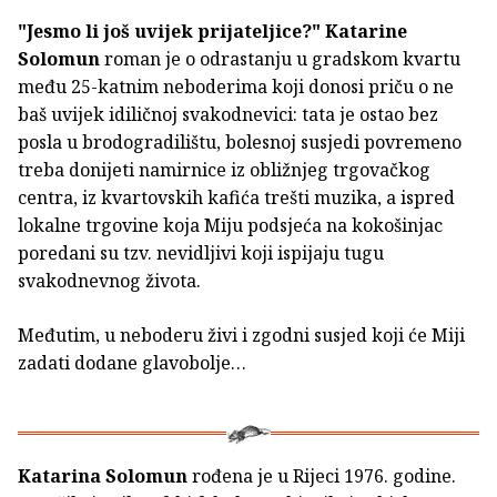
"Jesmo li još uvijek prijateljice?"
Katarine
Solomun
roman je o odrastanju u gradskom kvartu
među 25-katnim neboderima koji donosi priču o ne
baš uvijek idiličnoj svakodnevici: tata je ostao bez
posla u brodogradilištu, bolesnoj susjedi povremeno
treba donijeti namirnice iz obližnjeg trgovačkog
centra, iz kvartovskih kafića trešti muzika, a ispred
lokalne trgovine koja Miju podsjeća na kokošinjac
poredani su tzv. nevidljivi koji ispijaju tugu
svakodnevnog života.
Međutim, u neboderu živi i zgodni susjed koji će Miji
zadati dodane glavobolje…
Katarina Solomun
rođena je u Rijeci 1976. godine.