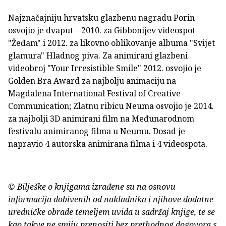
Najznačajniju hrvatsku glazbenu nagradu Porin
osvojio je dvaput – 2010. za Gibbonijev videospot
"Žeđam" i 2012. za likovno oblikovanje albuma "Svijet
glamura" Hladnog piva. Za animirani glazbeni
videobroj "Your Irresistible Smile" 2012. osvojio je
Golden Bra Award za najbolju animaciju na
Magdalena International Festival of Creative
Communication; Zlatnu ribicu Neuma osvojio je 2014.
za najbolji 3D animirani film na Međunarodnom
festivalu animiranog filma u Neumu. Dosad je
napravio 4 autorska animirana filma i 4 videospota.
© Bilješke o knjigama izrađene su na osnovu
informacija dobivenih od nakladnika i njihove dodatne
uredničke obrade temeljem uvida u sadržaj knjige, te se
kao takve ne smiju prenositi bez prethodnog dogovora s