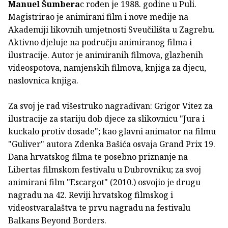
Manuel Šumbera
c rođen je 1988. godine u Puli.
Magistrirao je animirani film i nove medije na
Akademiji likovnih umjetnosti Sveučilišta u Zagrebu.
Aktivno djeluje na području animiranog filma i
ilustracije. Autor je animiranih filmova, glazbenih
videospotova, namjenskih filmova, knjiga za djecu,
naslovnica knjiga.
Za svoj je rad višestruko nagrađivan: Grigor Vitez za
ilustracije za stariju dob djece za slikovnicu "Jura i
kuckalo protiv dosade"; kao glavni animator na filmu
"Guliver" autora Zdenka Bašića osvaja Grand Prix 19.
Dana hrvatskog filma te posebno priznanje na
Libertas filmskom festivalu u Dubrovniku; za svoj
animirani film "Escargot" (2010.) osvojio je drugu
nagradu na 42. Reviji hrvatskog filmskog i
videostvaralaštva te prvu nagradu na festivalu
Balkans Beyond Borders.