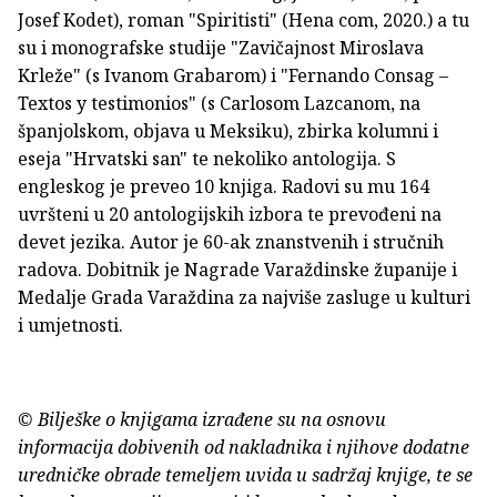
Josef Kodet), roman "Spiritisti" (Hena com, 2020.) a tu
su i monografske studije "Zavičajnost Miroslava
Krleže" (s Ivanom Grabarom) i "Fernando Consag –
Textos y testimonios" (s Carlosom Lazcanom, na
španjolskom, objava u Meksiku), zbirka kolumni i
eseja "Hrvatski san" te nekoliko antologija. S
engleskog je preveo 10 knjiga. Radovi su mu 164
uvršteni u 20 antologijskih izbora te prevođeni na
devet jezika. Autor je 60-ak znanstvenih i stručnih
radova. Dobitnik je Nagrade Varaždinske županije i
Medalje Grada Varaždina za najviše zasluge u kulturi
i umjetnosti.
© Bilješke o knjigama izrađene su na osnovu
informacija dobivenih od nakladnika i njihove dodatne
uredničke obrade temeljem uvida u sadržaj knjige, te se