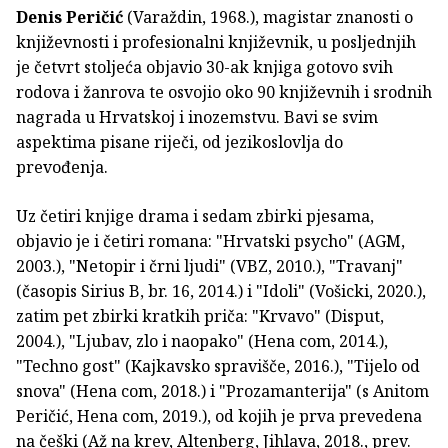
Denis Peričić
(Varaždin, 1968.), magistar znanosti o
književnosti i profesionalni književnik, u posljednjih
je četvrt stoljeća objavio 30-ak knjiga gotovo svih
rodova i žanrova te osvojio oko 90 književnih i srodnih
nagrada u Hrvatskoj i inozemstvu. Bavi se svim
aspektima pisane riječi, od jezikoslovlja do
prevođenja.
Uz četiri knjige drama i sedam zbirki pjesama,
objavio je i četiri romana: "Hrvatski psycho" (AGM,
2003.), "Netopir i črni ljudi" (VBZ, 2010.), "Travanj"
(časopis Sirius B, br. 16, 2014.) i "Idoli" (Vošicki, 2020.),
zatim pet zbirki kratkih priča: "Krvavo" (Disput,
2004.), "Ljubav, zlo i naopako" (Hena com, 2014.),
"Techno gost" (Kajkavsko spravišče, 2016.), "Tijelo od
snova" (Hena com, 2018.) i "Prozamanterija" (s Anitom
Peričić, Hena com, 2019.), od kojih je prva prevedena
na češki (Až na krev, Altenberg, Jihlava, 2018., prev.