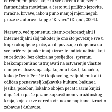
određenjem priča, koje su sve odreda obilježene
fantastičnim motivima, a često su i prilično jezovite,
mračne, krvave, iako u puno manjoj mjeri negoli
proze iz autorove knjige "Krvavo" (Disput, 2004.).
Naravno, već spomenuti citatno-referencijalni i
intermedijalni sloj također je ono što povezuje sve u
knjizi okupljene priče, ali ih povezuje i činjenica da
sve priče za junake imaju izrazite individualiste, koji
su redovito, bez obzira na posljedice, spremni
beskompromisno ustrajavati na ostvarenju vlastite
namjere i dosezanja cilja kojemu teže. I, konačno,
kako je Denis Peričić i kajkavolog, zaljubljenik ali i
odličan poznavatelj kajkavske kulture, baštine i
jezika, poseban, lokalno obojen pečat i šarm knjizi
daju četiri priče pisane kajkavštinom varaždinskog
kraja, koje su sve odreda virtuozno napisane, izrazito
zabavne i duhovite.