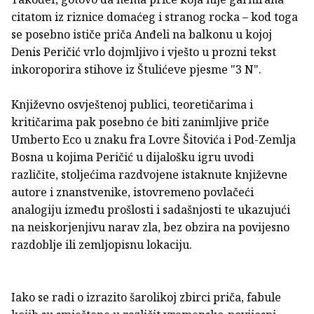
citatom iz riznice domaćeg i stranog rocka – kod toga
se posebno ističe priča Anđeli na balkonu u kojoj
Denis Peričić vrlo dojmljivo i vješto u prozni tekst
inkoroporira stihove iz Štulićeve pjesme "3 N".
Književno osvještenoj publici, teoretičarima i
kritičarima pak posebno će biti zanimljive priče
Umberto Eco u znaku fra Lovre Šitovića i Pod-Zemlja
Bosna u kojima Peričić u dijalošku igru uvodi
različite, stoljećima razdvojene istaknute književne
autore i znanstvenike, istovremeno povlačeći
analogiju između prošlosti i sadašnjosti te ukazujući
na neiskorjenjivu narav zla, bez obzira na povijesno
razdoblje ili zemljopisnu lokaciju.
Iako se radi o izrazito šarolikoj zbirci priča, fabule