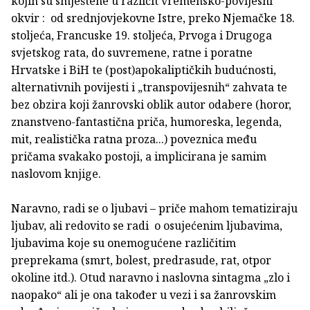
kojih su smještene u različit vremensko-povijesni
okvir : od srednjovjekovne Istre, preko Njemačke 18.
stoljeća, Francuske 19. stoljeća, Prvoga i Drugoga
svjetskog rata, do suvremene, ratne i poratne
Hrvatske i BiH te (post)apokaliptičkih budućnosti,
alternativnih povijesti i „transpovijesnih“ zahvata te
bez obzira koji žanrovski oblik autor odabere (horor,
znanstveno-fantastična priča, humoreska, legenda,
mit, realistička ratna proza...) poveznica među
pričama svakako postoji, a implicirana je samim
naslovom knjige.
Naravno, radi se o ljubavi – priče mahom tematiziraju
ljubav, ali redovito se radi o osujećenim ljubavima,
ljubavima koje su onemogućene različitim
preprekama (smrt, bolest, predrasude, rat, otpor
okoline itd.). Otud naravno i naslovna sintagma „zlo i
naopako“ ali je ona također u vezi i sa žanrovskim