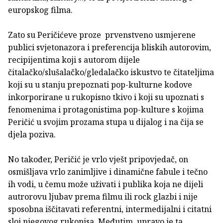
europskog filma.
Zato su Peričićeve proze prvenstveno usmjerene
publici svjetonazora i preferencija bliskih autorovim,
recipijentima koji s autorom dijele
čitalačko/slušalačko/gledalačko iskustvo te čitateljima
koji su u stanju prepoznati pop-kulturne kodove
inkorporirane u rukopisno tkivo i koji su upoznati s
fenomenima i protagonistima pop-kulture s kojima
Peričić u svojim prozama stupa u dijalog i na čija se
djela poziva.
No također, Peričić je vrlo vješt pripovjedač, on
osmišljava vrlo zanimljive i dinamične fabule i tečno
ih vodi, u čemu može uživati i publika koja ne dijeli
autrorovu ljubav prema filmu ili rock glazbi i nije
sposobna iščitavati referentni, intermedijalni i citatni
sloj njegovog rukopisa. Međutim, upravo je ta