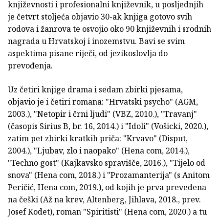
književnosti i profesionalni književnik, u posljednjih
je četvrt stoljeća objavio 30-ak knjiga gotovo svih
rodova i žanrova te osvojio oko 90 književnih i srodnih
nagrada u Hrvatskoj i inozemstvu. Bavi se svim
aspektima pisane riječi, od jezikoslovlja do
prevođenja.
Uz četiri knjige drama i sedam zbirki pjesama,
objavio je i četiri romana: "Hrvatski psycho" (AGM,
2003.), "Netopir i črni ljudi" (VBZ, 2010.), "Travanj"
(časopis Sirius B, br. 16, 2014.) i "Idoli" (Vošicki, 2020.),
zatim pet zbirki kratkih priča: "Krvavo" (Disput,
2004.), "Ljubav, zlo i naopako" (Hena com, 2014.),
"Techno gost" (Kajkavsko spravišče, 2016.), "Tijelo od
snova" (Hena com, 2018.) i "Prozamanterija" (s Anitom
Peričić, Hena com, 2019.), od kojih je prva prevedena
na češki (Až na krev, Altenberg, Jihlava, 2018., prev.
Josef Kodet), roman "Spiritisti" (Hena com, 2020.) a tu