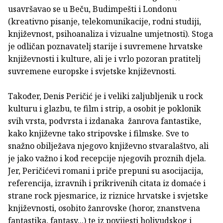
usavršavao se u Beču, Budimpešti i Londonu
(kreativno pisanje, telekomunikacije, rodni studiji,
književnost, psihoanaliza i vizualne umjetnosti). Stoga
je odličan poznavatelj starije i suvremene hrvatske
književnosti i kulture, ali je i vrlo pozoran pratitelj
suvremene europske i svjetske književnosti.
Također, Denis Peričić je i veliki zaljubljenik u rock
kulturu i glazbu, te film i strip, a osobit je poklonik
svih vrsta, podvrsta i izdanaka žanrova fantastike,
kako književne tako stripovske i filmske. Sve to
snažno obilježava njegovo književno stvaralaštvo, ali
je jako važno i kod recepcije njegovih proznih djela.
Jer, Peričićevi romani i priče prepuni su asocijacija,
referencija, izravnih i prikrivenih citata iz domaće i
strane rock pjesmarice, iz riznice hrvatske i svjetske
književnosti, osobito žanrovske (horor, znanstvena
fantastika, fantasy...) te iz povijesti holivudskog i