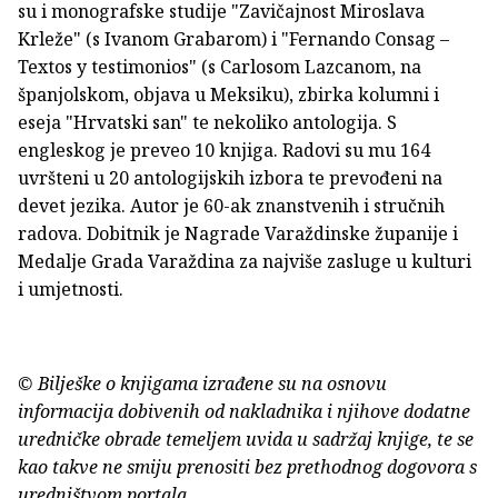
su i monografske studije "Zavičajnost Miroslava
Krleže" (s Ivanom Grabarom) i "Fernando Consag –
Textos y testimonios" (s Carlosom Lazcanom, na
španjolskom, objava u Meksiku), zbirka kolumni i
eseja "Hrvatski san" te nekoliko antologija. S
engleskog je preveo 10 knjiga. Radovi su mu 164
uvršteni u 20 antologijskih izbora te prevođeni na
devet jezika. Autor je 60-ak znanstvenih i stručnih
radova. Dobitnik je Nagrade Varaždinske županije i
Medalje Grada Varaždina za najviše zasluge u kulturi
i umjetnosti.
© Bilješke o knjigama izrađene su na osnovu
informacija dobivenih od nakladnika i njihove dodatne
uredničke obrade temeljem uvida u sadržaj knjige, te se
kao takve ne smiju prenositi bez prethodnog dogovora s
uredništvom portala.