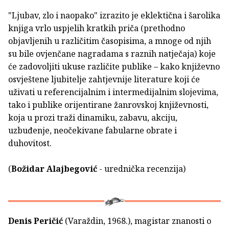
"Ljubav, zlo i naopako" izrazito je eklektična i šarolika
knjiga vrlo uspjelih kratkih priča (prethodno
objavljenih u različitim časopisima, a mnoge od njih
su bile ovjenčane nagradama s raznih natječaja) koje
će zadovoljiti ukuse različite publike – kako književno
osvještene ljubitelje zahtjevnije literature koji će
uživati u referencijalnim i intermedijalnim slojevima,
tako i publike orijentirane žanrovskoj književnosti,
koja u prozi traži dinamiku, zabavu, akciju,
uzbuđenje, neočekivane fabularne obrate i
duhovitost.
(
Božidar Alajbegović
- urednička recenzija)
Denis Peričić
(Varaždin, 1968.), magistar znanosti o