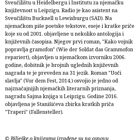
Sveučilištu u Heidelbergu i Institutu za njemačku
književnost u Leipzigu. Radio je kao asistent na
Sveučilištu Bucknell u Lewisburgu (SAD). Na
njemačkom piše poetske tekstove, eseje i kratke priče
koje su od 2001. objavljene u nekoliko antologija i
književnih časopisa. Njegov prvi roman, "Kako vojnik
popravlja gramofon" (Wie der Soldat das Grammofon
repariert), objavljen u njemačkom izvorniku 2006.
godine, dobitnik je brojnih uglednih književnih
nagrada te je preveden na 31 jezik. Roman "Uoči
slavlja" (Vor dem Fest, 2014.) osvojio je jedno od
najznačajnijih njemačkih literarnih priznanja,
nagradu Sajma knjiga u Leipzigu. Godine 2016.
objavljena je Stanišićeva zbirka kratkih priča
"Traperi" (Fallensteller).
© Bilješke o knjigama izrađene su na osnovu