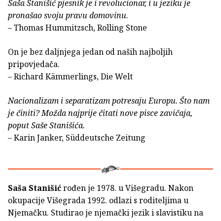
Saša Stanišić pjesnik je i revolucionar, i u jeziku je
pronašao svoju pravu domovinu.
– Thomas Hummitzsch, Rolling Stone
On je bez daljnjega jedan od naših najboljih
pripovjedača.
– Richard Kämmerlings, Die Welt
Nacionalizam i separatizam potresaju Europu. Što nam
je činiti? Možda najprije čitati nove pisce zavičaja,
poput Saše Stanišića.
– Karin Janker, Süddeutsche Zeitung
Saša Stanišić
rođen je 1978. u Višegradu. Nakon
okupacije Višegrada 1992. odlazi s roditeljima u
Njemačku. Studirao je njemački jezik i slavistiku na