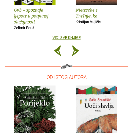
Gvb – spoznaja
Nietzsche s
ljepote u potpunoj
Trešnjevke
slučajnosti
Kristijan Vujičić
Želimir Periš
VIDI SVE KNJIGE
– OD ISTOG AUTORA –