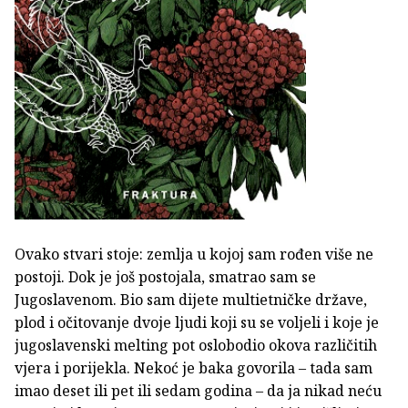
Ovako stvari stoje: zemlja u kojoj sam rođen više ne
postoji. Dok je još postojala, smatrao sam se
Jugoslavenom. Bio sam dijete multietničke države,
plod i očitovanje dvoje ljudi koji su se voljeli i koje je
jugoslavenski melting pot oslobodio okova različitih
vjera i porijekla. Nekoć je baka govorila – tada sam
imao deset ili pet ili sedam godina – da ja nikad neću