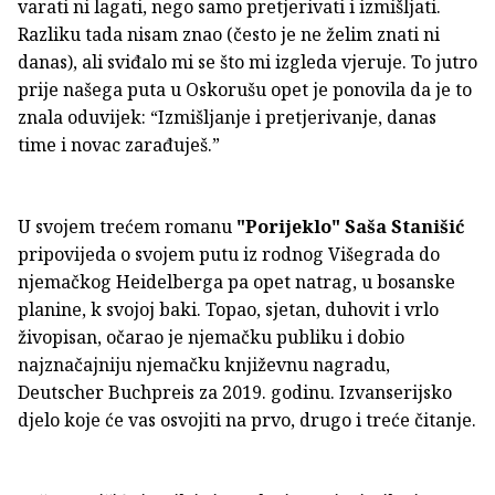
varati ni lagati, nego samo pretjerivati i izmišljati.
Razliku tada nisam znao (često je ne želim znati ni
danas), ali sviđalo mi se što mi izgleda vjeruje. To jutro
prije našega puta u Oskorušu opet je ponovila da je to
znala oduvijek: “Izmišljanje i pretjerivanje, danas
time i novac zarađuješ.”
U svojem trećem romanu
"Porijeklo"
Saša Stanišić
pripovijeda o svojem putu iz rodnog Višegrada do
njemačkog Heidelberga pa opet natrag, u bosanske
planine, k svojoj baki. Topao, sjetan, duhovit i vrlo
živopisan, očarao je njemačku publiku i dobio
najznačajniju njemačku književnu nagradu,
Deutscher Buchpreis za 2019. godinu. Izvanserijsko
djelo koje će vas osvojiti na prvo, drugo i treće čitanje.