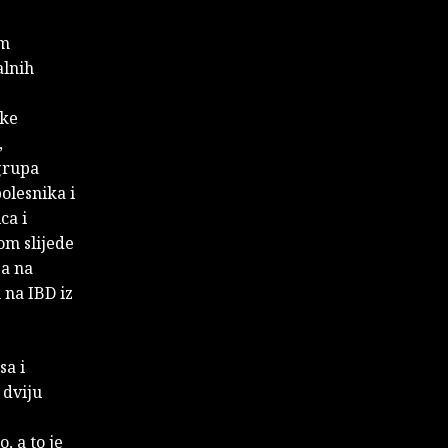
im
alnih
ske
,
 grupa
olesnika i
ca i
om slijede
-a na
 na IBD iz
sa i
 dviju
, a to je