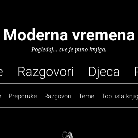
Moderna vremena
Pogledaj... sve je puno knjiga.
e
Razgovori
Djeca
e
Preporuke
Razgovori
Teme
Top lista knji