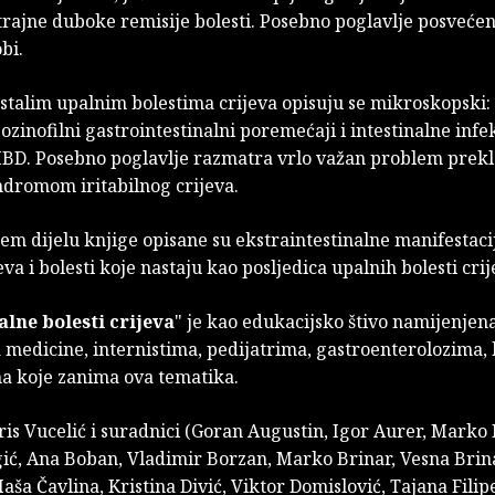
trajne duboke remisije bolesti. Posebno poglavlje posvećen
bi.
ostalim upalnim bolestima crijeva opisuju se mikroskopski: k
 eozinofilni gastrointestinalni poremećaji i intestinalne infe
IBD. Posebno poglavlje razmatra vrlo važan problem prek
ndromom iritabilnog crijeva.
em dijelu knjige opisane su ekstraintestinalne manifestaci
jeva i bolesti koje nastaju kao posljedica upalnih bolesti crij
lne bolesti crijeva
" je kao edukacijsko štivo namijenjen
 medicine, internistima, pedijatrima, gastroenterolozima, 
a koje zanima ova tematika.
is Vucelić i suradnici (Goran Augustin, Igor Aurer, Marko 
ić, Ana Boban, Vladimir Borzan, Marko Brinar, Vesna Brina
aša Čavlina, Kristina Divić, Viktor Domislović, Tajana Filip