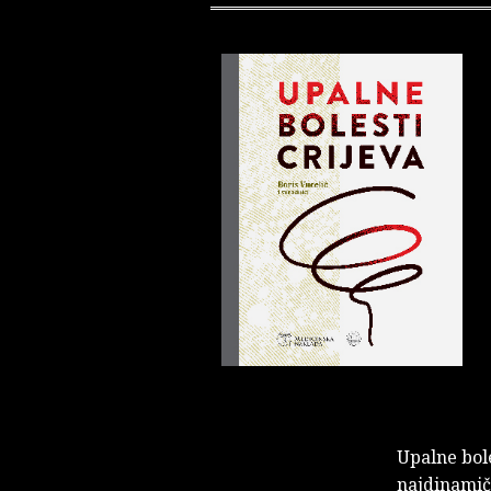
Upalne bole
najdinamičn