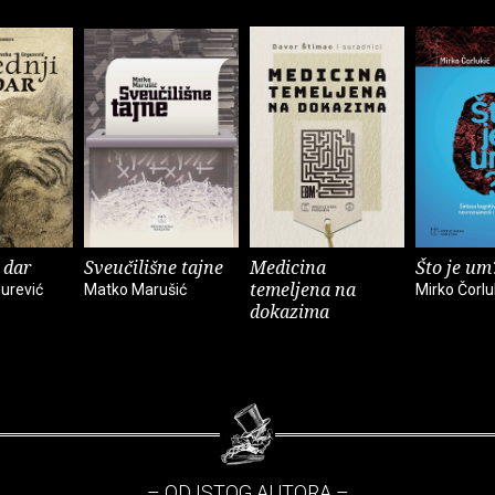
 dar
Sveučilišne tajne
Medicina
Što je um
temeljena na
urević
Matko Marušić
Mirko Čorlu
dokazima
– OD ISTOG AUTORA –