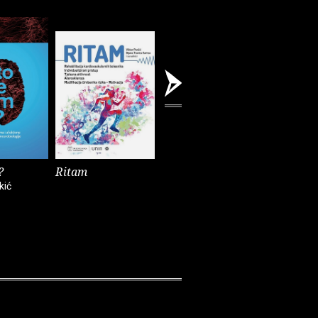
?
Ritam
Presađivanje
Medicina
organa
prehrane
kić
Tomislav Nedić