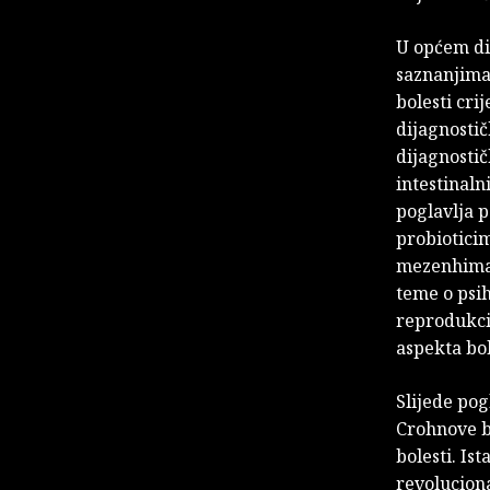
U općem dij
saznanjima
bolesti cri
dijagnostič
dijagnosti
intestinaln
poglavlja p
probioticim
mezenhimaln
teme o psi
reprodukcij
aspekta bo
Slijede pog
Crohnove bo
bolesti. Is
revoluciona