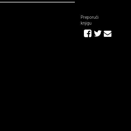
Preporuči
knjigu