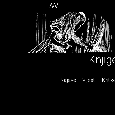
Knjig
Najave
Vijesti
Kritik