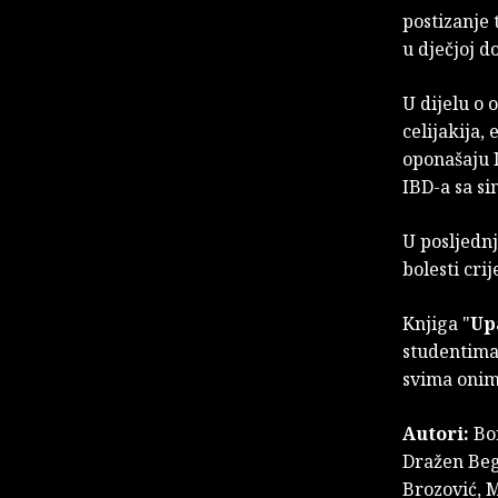
postizanje 
u dječjoj do
U dijelu o 
celijakija,
oponašaju 
IBD-a sa si
U posljednj
bolesti cri
Knjiga "
Upa
studentima
svima onim
Autori:
Bor
Dražen Beg
Brozović, M