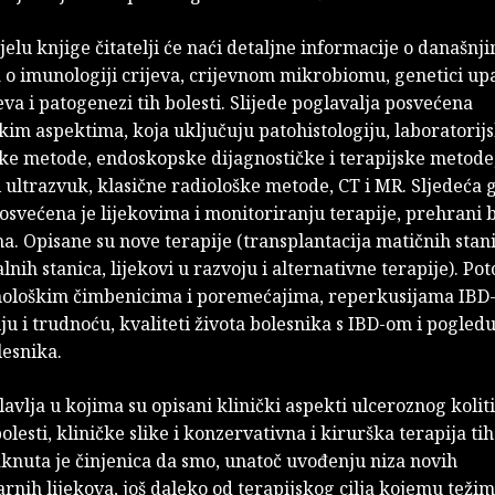
elu knjige čitatelji će naći detaljne informacije o današnj
 o imunologiji crijeva, crijevnom mikrobiomu, genetici up
jeva i patogenezi tih bolesti. Slijede poglavalja posvećena
kim aspektima, koja uključuju patohistologiju, laboratorij
čke metode, endoskopske dijagnostičke i terapijske metode
i ultrazvuk, klasične radiološke metode, CT i MR. Sljedeća
osvećena je lijekovima i monitoriranju terapije, prehrani b
a. Opisane su nove terapije (transplantacija matičnih stani
ih stanica, lijekovi u razvoju i alternativne terapije). Pot
hološkim čimbenicima i poremećajima, reperkusijama IBD
u i trudnoću, kvaliteti života bolesnika s IBD-om i pogledu
lesnika.
lavlja u kojima su opisani klinički aspekti ulceroznog koliti
lesti, kliničke slike i konzervativna i kirurška terapija tih
taknuta je činjenica da smo, unatoč uvođenju niza novih
rnih lijekova, još daleko od terapijskog cilja kojemu težimo