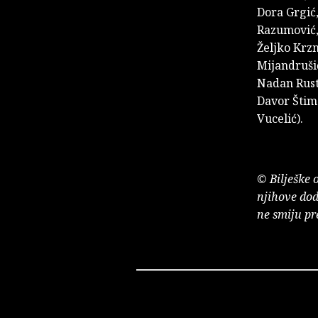
Dora Grgić,
Razumović, 
Željko Krzn
Mijandrušić
Nadan Rust
Davor Štima
Vucelić).
© Bilješke 
njihove dod
ne smiju pr