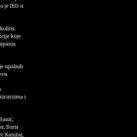
o je IBD-u
olitis,
kcije koje
lapanja
je upalnih
eva.
a
kirurzima i
Banić,
r, Boris
ec Kanižaj,