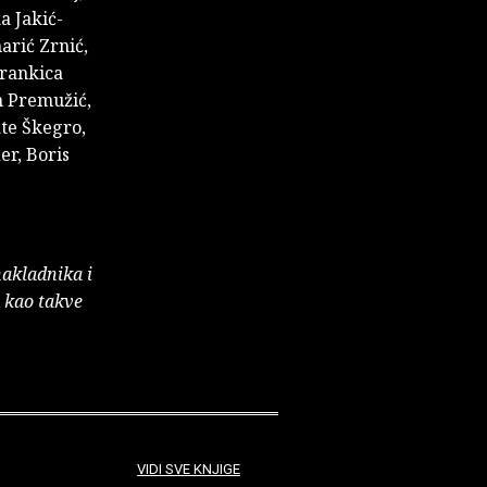
a Jakić-
arić Zrnić,
Brankica
n Premužić,
te Škegro,
er, Boris
nakladnika i
e kao takve
VIDI SVE KNJIGE