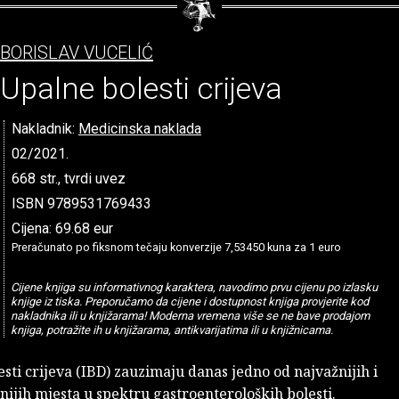
BORISLAV VUCELIĆ
Upalne bolesti crijeva
Nakladnik:
Medicinska naklada
02/2021.
668 str., tvrdi uvez
ISBN 9789531769433
Cijena: 69.68 eur
Preračunato po fiksnom tečaju konverzije 7,53450 kuna za 1 euro
Cijene knjiga su informativnog karaktera, navodimo prvu cijenu po izlasku
knjige iz tiska. Preporučamo da cijene i dostupnost knjiga provjerite kod
nakladnika ili u knjižarama! Moderna vremena više se ne bave prodajom
knjiga, potražite ih u knjižarama, antikvarijatima ili u knjižnicama.
sti crijeva (IBD) zauzimaju danas jedno od najvažnijih i
ijih mjesta u spektru gastroenteroloških bolesti.