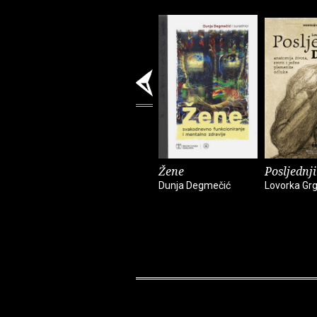
Žene
Posljednji
Dunja Degmečić
Lovorka Grg