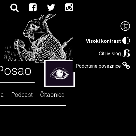
Visoki kontrast
Čitljiv slog
Posao
Podcrtane poveznice
ga
Podcast
Čitaonica