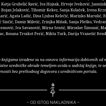
 Katja Grubelić Ravić, Iva Hojsak, Hrvoje Iveković, Jasmink
Bojan Jelaković, Tihomir Kekez, Sanja Kolaček, Irena Krzn
arić, Agata Ladić, Dina Ljubas Kelečić, Marinko Marušić, 
 Sinčić, Damir Miletić, Zrinjka Mišak, Sanja Pleško, Vedra
emović, Iva Savanović, Mirna Sentić, Miroslav Šimunić, Ma
c, Rosana Troskot Perić, Nikša Turk, Darija Vranešić Bend
o knjigama izrađene su na osnovu informacija dobivenih od 
atne uredničke obrade temeljem uvida u sadržaj knjige, te s
enositi bez prethodnog dogovora s uredništvom portala.
– OD ISTOG NAKLADNIKA –