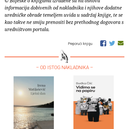
© Bilješke o knjigama izrađene su na osnovu
informacija dobivenih od nakladnika i njihove dodatne
uredničke obrade temeljem uvida u sadržaj knjige, te se
kao takve ne smiju prenositi bez prethodnog dogovora s
uredništvom portala.
Preporuči knjigu
– OD ISTOG NAKLADNIKA –