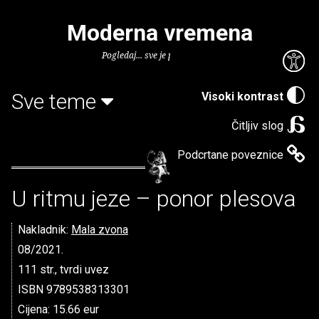
Moderna vremena
Pogledaj... sve je puno knjiga.
Sve teme
Visoki kontrast
Čitljiv slog
Podcrtane poveznice
U ritmu jeze – ponor plesova
Nakladnik:
Mala zvona
08/2021.
111 str., tvrdi uvez
ISBN 9789538313301
Cijena: 15.66 eur