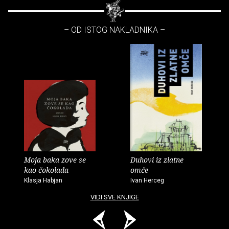
– OD ISTOG NAKLADNIKA –
Moja baka zove se
Duhovi iz zlatne
kao čokolada
omče
Klasja Habjan
Ivan Herceg
VIDI SVE KNJIGE