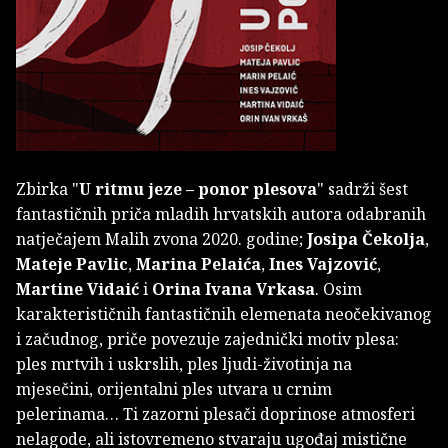
Zbirka "
U ritmu jeze – ponor plesova
" sadrži šest
fantastičnih priča mladih hrvatskih autora odabranih
natječajem Malih zvona 2020. godine;
Josipa Čekolja
,
Mateje Pavlic
,
Marina Pelaića
,
Ines Vajzović
,
Martine Vidaić
i
Orina Ivana Vrkasa
. Osim
karakterističnih fantastičnih elemenata neočekivanog
i začudnog, priče povezuje zajednički motiv plesa:
ples mrtvih i uskrslih, ples ljudi-životinja na
mjesečini, orijentalni ples utvara u crnim
pelerinama… Ti zazorni plesači doprinose atmosferi
nelagode, ali istovremeno stvaraju ugođaj mistične