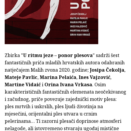
Zbirka "
U ritmu jeze – ponor plesova
" sadrži šest
fantastičnih priča mladih hrvatskih autora odabranih
natječajem Malih zvona 2020. godine;
Josipa Čekolja
,
Mateje Pavlic
,
Marina Pelaića
,
Ines Vajzović
,
Martine Vidaić
i
Orina Ivana Vrkasa
. Osim
karakterističnih fantastičnih elemenata neočekivanog
i začudnog, priče povezuje zajednički motiv plesa:
ples mrtvih i uskrslih, ples ljudi-životinja na
mjesečini, orijentalni ples utvara u crnim
pelerinama… Ti zazorni plesači doprinose atmosferi
nelagode, ali istovremeno stvaraju ugođaj mistične