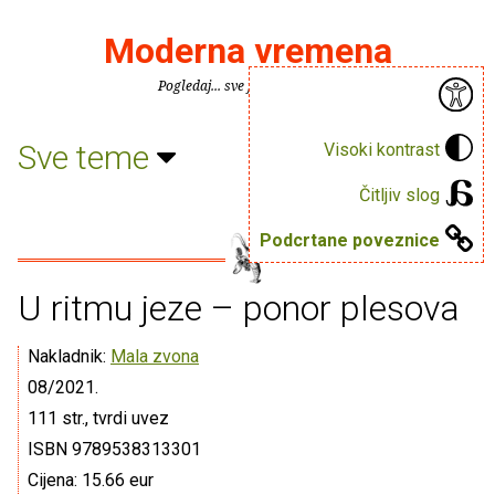
Moderna vremena
Pogledaj... sve je puno knjiga.
Sve teme
Visoki kontrast
Čitljiv slog
Podcrtane poveznice
U ritmu jeze – ponor plesova
Nakladnik:
Mala zvona
08/2021.
111 str., tvrdi uvez
ISBN 9789538313301
Cijena: 15.66 eur