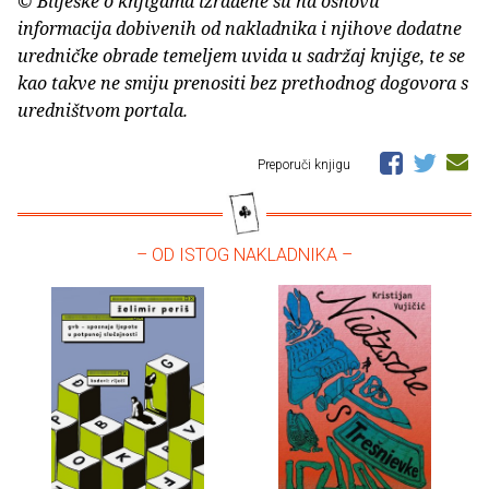
© Bilješke o knjigama izrađene su na osnovu
informacija dobivenih od nakladnika i njihove dodatne
uredničke obrade temeljem uvida u sadržaj knjige, te se
kao takve ne smiju prenositi bez prethodnog dogovora s
uredništvom portala.
Preporuči knjigu
– OD ISTOG NAKLADNIKA –