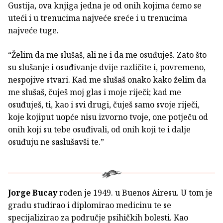
Gustija, ova knjiga jedna je od onih kojima ćemo se
uteći i u trenucima najveće sreće i u trenucima
najveće tuge.
“Želim da me slušaš, ali ne i da me osuđuješ. Zato što
su slušanje i osuđivanje dvije različite i, povremeno,
nespojive stvari. Kad me slušaš onako kako želim da
me slušaš, čuješ moj glas i moje riječi; kad me
osuđuješ, ti, kao i svi drugi, čuješ samo svoje riječi,
koje kojiput uopće nisu izvorno tvoje, one potječu od
onih koji su tebe osuđivali, od onih koji te i dalje
osuđuju ne saslušavši te.”
Jorge Bucay
rođen je 1949. u Buenos Airesu. U tom je
gradu studirao i diplomirao medicinu te se
specijalizirao za područje psihičkih bolesti. Kao