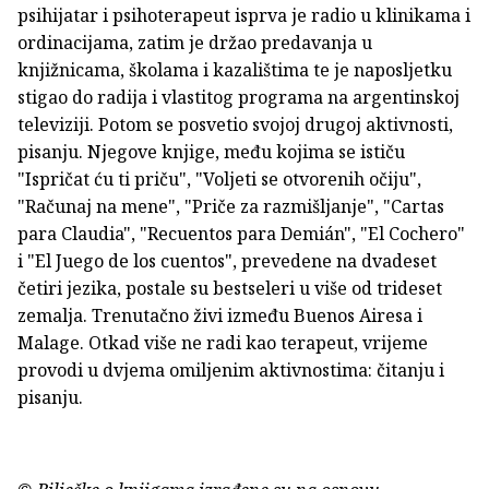
psihijatar i psihoterapeut isprva je radio u klinikama i
ordinacijama, zatim je držao predavanja u
knjižnicama, školama i kazalištima te je naposljetku
stigao do radija i vlastitog programa na argentinskoj
televiziji. Potom se posvetio svojoj drugoj aktivnosti,
pisanju. Njegove knjige, među kojima se ističu
"Ispričat ću ti priču", "Voljeti se otvorenih očiju",
"Računaj na mene", "Priče za razmišljanje", "Cartas
para Claudia", "Recuentos para Demián", "El Cochero"
i "El Juego de los cuentos", prevedene na dvadeset
četiri jezika, postale su bestseleri u više od trideset
zemalja. Trenutačno živi između Buenos Airesa i
Malage. Otkad više ne radi kao terapeut, vrijeme
provodi u dvjema omiljenim aktivnostima: čitanju i
pisanju.