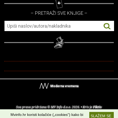
– PRETRAŽI SVE KNJIGE –
Moderna vremena
Sva prava pridržana © MV Info d.o.o. 2026. • Kriv je
Fiktiv
Mvinfo.hr koristi kolačiće („cookies“) kako bi
SLAŽEM SE
O nama
•
Pomoć
•
Uvjeti korištenja
•
RSS kanali