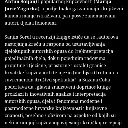
Antun Šoljan
) i popularnoj književnosti (
Marija
Jurić Zagorka
), a podjednako ga zanimaju i književni
kanon i manje istraživani, pa i posve zanemarivani
autori, djela i fenomeni.
Sanjin Sorel u recenziji knjige ističe da se „autorova
nastojanja kreću u rasponu od usustavljivanja
cjelokupnih autorskih opusa do (re)interpretacija
pojedinačnih djela, dok u pojedinim radovima
propituje i (jezične, prostorne i ostale) granice
hrvatske književnosti te njezin (medijski) tretman u
suvremenom društvu spektakla“, a Suzana Coha
podcrtava da „glavni znanstveni doprinos knjige
proizlazi iz inovativnih analiza i interpretacija
autorskih opusa, djela i fenomena moderne i
postmoderne hrvatske književnosti i književne
znanosti, posebno s obzirom na aspekte od kojih su
neki u ranijoj književnopovijesnoj i kritičkoj recepciji