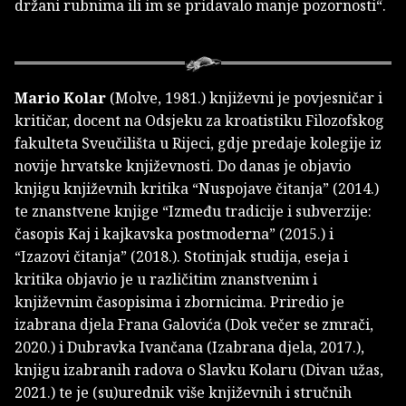
držani rubnima ili im se pridavalo manje pozornosti“.
Mario Kolar
(Molve, 1981.) književni je povjesničar i
kritičar, docent na Odsjeku za kroatistiku Filozofskog
fakulteta Sveučilišta u Rijeci, gdje predaje kolegije iz
novije hrvatske književnosti. Do danas je objavio
knjigu književnih kritika “Nuspojave čitanja” (2014.)
te znanstvene knjige “Između tradicije i subverzije:
časopis Kaj i kajkavska postmoderna” (2015.) i
“Izazovi čitanja” (2018.). Stotinjak studija, eseja i
kritika objavio je u različitim znanstvenim i
književnim časopisima i zbornicima. Priredio je
izabrana djela Frana Galovića (Dok večer se zmrači,
2020.) i Dubravka Ivančana (Izabrana djela, 2017.),
knjigu izabranih radova o Slavku Kolaru (Divan užas,
2021.) te je (su)urednik više književnih i stručnih