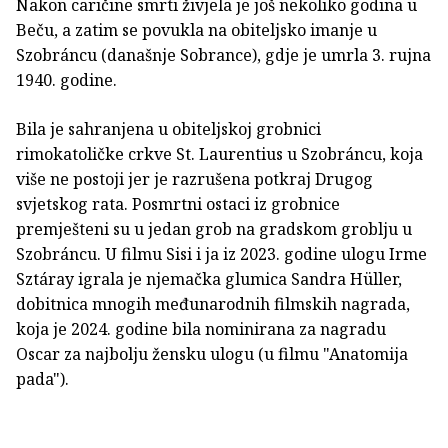
Nakon caričine smrti živjela je još nekoliko godina u
Beču, a zatim se povukla na obiteljsko imanje u
Szobráncu (današnje Sobrance), gdje je umrla 3. rujna
1940. godine.
Bila je sahranjena u obiteljskoj grobnici
rimokatoličke crkve St. Laurentius u Szobráncu, koja
više ne postoji jer je razrušena potkraj Drugog
svjetskog rata. Posmrtni ostaci iz grobnice
premješteni su u jedan grob na gradskom groblju u
Szobráncu. U filmu Sisi i ja iz 2023. godine ulogu Irme
Sztáray igrala je njemačka glumica Sandra Hüller,
dobitnica mnogih međunarodnih filmskih nagrada,
koja je 2024. godine bila nominirana za nagradu
Oscar za najbolju žensku ulogu (u filmu "Anatomija
pada").