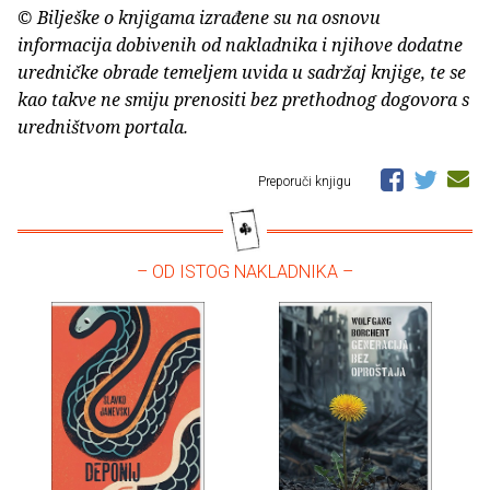
© Bilješke o knjigama izrađene su na osnovu
informacija dobivenih od nakladnika i njihove dodatne
uredničke obrade temeljem uvida u sadržaj knjige, te se
kao takve ne smiju prenositi bez prethodnog dogovora s
uredništvom portala.
Preporuči knjigu
– OD ISTOG NAKLADNIKA –