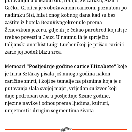
putovanjima u Mađarsku, Italiju, Švicarsku, Alžir i
Grčku. Grofica je s obožavanom caricom, poznatom po
nadimku Sisi, bila i onog kobnog dana kad su bez
zaštite iz hotela BeauRivagekrenule prema
Ženevskom jezeru, gdje ih je čekao parobrod koji ih je
trebao povesti u Caux. U naumu ih je spriječio
talijanski anarhist Luigi Luchenikoji je prišao carici i
zario joj bodež blizu srca.
Memoari
"Posljednje godine carice Elizabete"
koje
je Irma Sztáray pisala još mnogo godina nakon
caričine smrti, i koji se temelje na pismima koja je s
putovanja slala svojoj majci, vrijedan su izvor koji
daje podroban uvid u posljednje Sisine godine,
njezine navike i odnos prema ljudima, kulturi,
umjetnosti i drugim segmentima života.