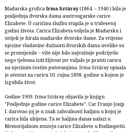
Mađarska grofica
Irma Sztáray
(1864. – 1940.) bila je
posljednja dvorska dama austrougarske carice
Elizabete. U caričinu službu stupila je u tridesetoj
godini života. Carica Elizabeta voljela je Mađarsku i
uvijek je birala mađarske dvorske dame. Za vrijeme
njezine vladavine dužnosti dvorskih dama uvelike su
se promijenile – više nije bilo najvažnije podrijetlo
nego tjelesna izdržljivost jer valjalo je pratiti caricu
na njezinim čestim putovanjima. Irma Sztáray opisala
je atentat na caricu 10. rujna 1898. godine u kojem je
izgubila život.
Godine 1909. Irma Sztáray objavila je knjigu
"Posljednje godine carice Elizabete". Car Franjo Josip
I. darovao joj je u znak zahvalnosti haljinu u kojoj je
carica bila ubijena. Ta se haljina danas nalazi u
Memorijalnom muzeju carice Elizabete u Budimpešti.