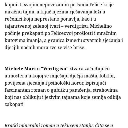
kopni. U svojim nepovezanim pričama Felice krije
mračnu tajnu, a ključ njezina rješavanja leži u
rečenici koju neprestano ponavlja, kao i u
tajanstvenoj zelenoj tvari – verdigrisu. Michelino
počinje prekapati po Feliceovoj prošlosti i mračnim
kutovima imanja, a granica između stvarnih sjećanja i
dječjih noćnih mora sve se više briše.
Michele Mari
u
"Verdigisu"
stvara začuđujuću
atmosferu u kojoj se miješaju dječja mašta, folklor,
povijesna sjećanja i psihološki horor, ispisujući
fascinantan roman o gubitku pamćenja, strahovima
koji nas oblikuju i jezivim tajnama koje zemlja odbija
zakopati.
Kratki mineralni roman u tekućem stanju. Čita se u