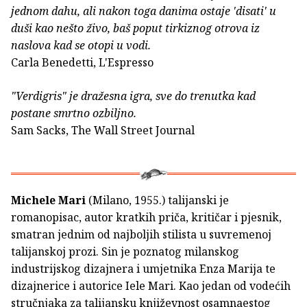
jednom dahu, ali nakon toga danima ostaje 'disati' u
duši kao nešto živo, baš poput tirkiznog otrova iz
naslova kad se otopi u vodi.
Carla Benedetti, L'Espresso
"Verdigris" je dražesna igra, sve do trenutka kad
postane smrtno ozbiljno.
Sam Sacks, The Wall Street Journal
Michele Mari
(Milano, 1955.) talijanski je
romanopisac, autor kratkih priča, kritičar i pjesnik,
smatran jednim od najboljih stilista u suvremenoj
talijanskoj prozi. Sin je poznatog milanskog
industrijskog dizajnera i umjetnika Enza Marija te
dizajnerice i autorice Iele Mari. Kao jedan od vodećih
stručnjaka za talijansku književnost osamnaestog