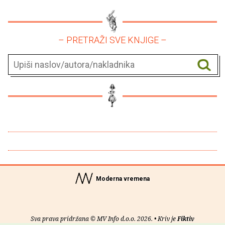
– PRETRAŽI SVE KNJIGE –
Moderna vremena
Sva prava pridržana © MV Info d.o.o. 2026. • Kriv je
Fiktiv