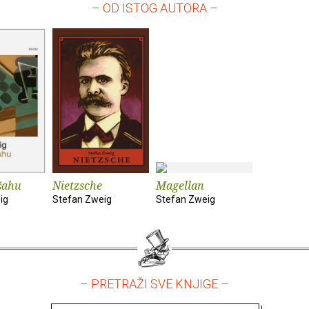
– OD ISTOG AUTORA –
šahu
Nietzsche
Magellan
ig
Stefan Zweig
Stefan Zweig
– PRETRAŽI SVE KNJIGE –