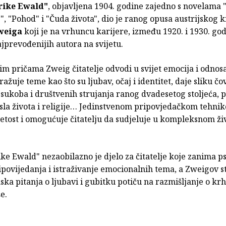
rike Ewald"
, objavljena 1904. godine zajedno s novelama 
, "Pohod" i "Čuda života", dio je ranog opusa austrijskog 
weiga
koji je na vrhuncu karijere, između 1920. i 1930. god
jprevođenijih autora na svijetu.
im pričama Zweig čitatelje odvodi u svijet emocija i odno
tražuje teme kao što su ljubav, očaj i identitet, daje sliku č
sukoba i društvenih strujanja ranog dvadesetog stoljeća, p
isla života i religije… Jedinstvenom pripovjedačkom tehn
etost i omogućuje čitatelju da sudjeluje u kompleksnom ži
ke Ewald" nezaobilazno je djelo za čitatelje koje zanima p
povijedanja i istraživanje emocionalnih tema, a Zweigov sti
a pitanja o ljubavi i gubitku potiču na razmišljanje o krh
e.