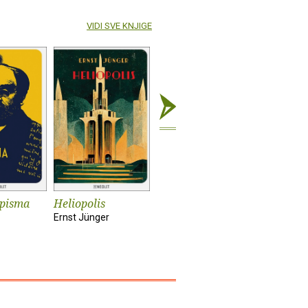
VIDI SVE KNJIGE
 pisma
Heliopolis
Za šaku rubalja
Njemačka
Ernst Jünger
Josip Novaković
Stig Dage