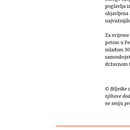
poglavlja i
objavljena 
najvažnijih
Za vrijeme 
potom u Pe
mlađom 30 
samoubojst
državnom t
© Bilješke 
njihove dod
ne smiju pr