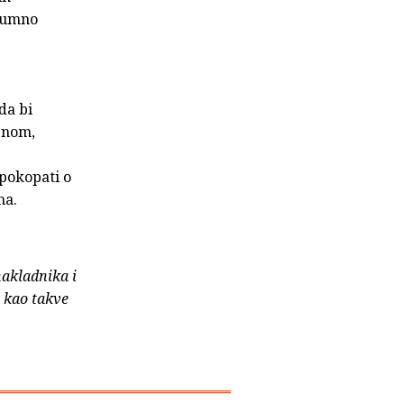
shumno
da bi
enom,
pokopati o
ma.
nakladnika i
e kao takve