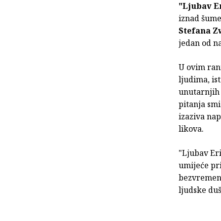
"Ljubav E
iznad šume"
Stefana Z
jedan od na
U ovim ran
ljudima, is
unutarnjih 
pitanja sm
izaziva nap
likova.
"Ljubav Eri
umijeće pri
bezvremensk
ljudske duš