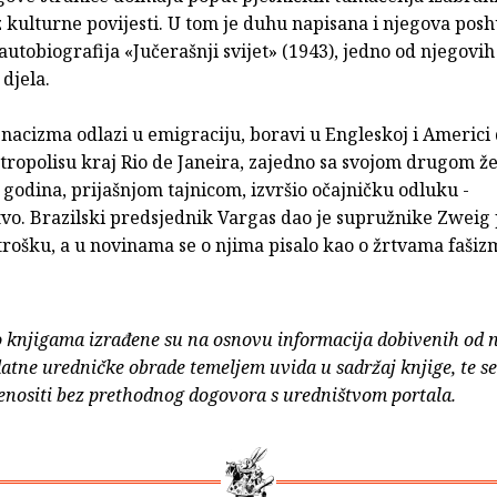
z kulturne povijesti. U tom je duhu napisana i njegova po
autobiografija «Jučerašnji svijet» (1943), jedno od njegovih
 djela.
nacizma odlazi u emigraciju, boravi u Engleskoj i Americi 
tropolisu kraj Rio de Janeira, zajedno sa svojom drugom ž
godina, prijašnjom tajnicom, izvršio očajničku odluku -
vo. Brazilski predsjednik Vargas dao je supružnike Zweig 
rošku, a u novinama se o njima pisalo kao o žrtvama fašiz
o knjigama izrađene su na osnovu informacija dobivenih od 
atne uredničke obrade temeljem uvida u sadržaj knjige, te s
enositi bez prethodnog dogovora s uredništvom portala.