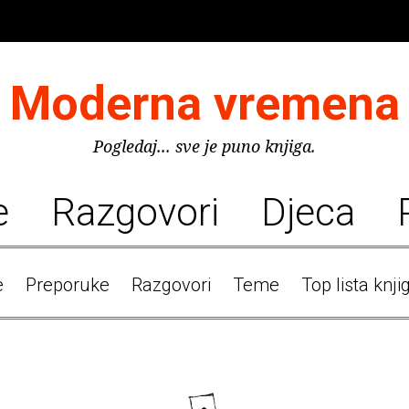
Moderna vremena
Pogledaj... sve je puno knjiga.
e
Razgovori
Djeca
e
Preporuke
Razgovori
Teme
Top lista knji