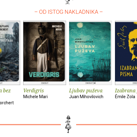
– OD ISTOG NAKLADNIKA –
a bez
Verdigris
Ljubav puževa
Izabrana
Michele Mari
Juan Mihovilovich
Émile Zola
orchert