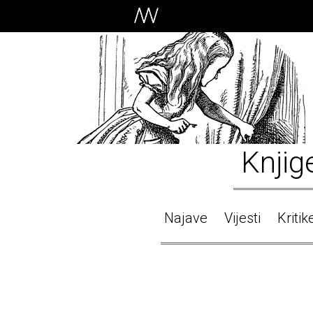
Knjig
Najave
Vijesti
Kritik