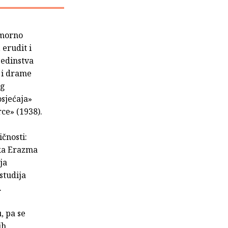
umorno
 erudit i
jedinstva
i i drame
og
osjećaja»
rce» (1938).
ičnosti:
ika Erazma
ja
studija
.
, pa se
ih