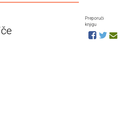
Preporuči
knjigu
iče