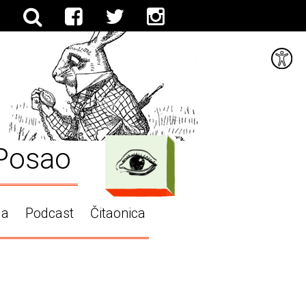
Posao
ga
Podcast
Čitaonica