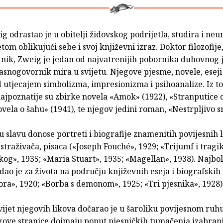
g odrastao je u obitelji židovskog podrijetla, studira i ne
etom oblikujući sebe i svoj književni izraz. Doktor filozofije,
tnik, Zweig je jedan od najvatrenijih pobornika duhovnog 
asnogovornik mira u svijetu. Njegove pjesme, novele, esej
 utjecajem simbolizma, impresionizma i psihoanalize. Iz t
ajpoznatije su zbirke novela «Amok» (1922), «Stranputice 
ovela o šahu» (1941), te njegov jedini roman, «Nestrpljivo s
 slavu donose portreti i biografije znamenitih povijesnih l
 istraživača, pisaca («Joseph Fouché», 1929; «Trijumf i trag
og», 1935; «Maria Stuart», 1935; «Magellan», 1938). Najbol
dao je za života na području književnih eseja i biografskih 
ora», 1920; «Borba s demonom», 1925; «Tri pjesnika», 1928)
vijet njegovih likova dočarao je u šaroliku povijesnom ruhu
ove stranice doimaju poput pjesničkih tumačenja izabran