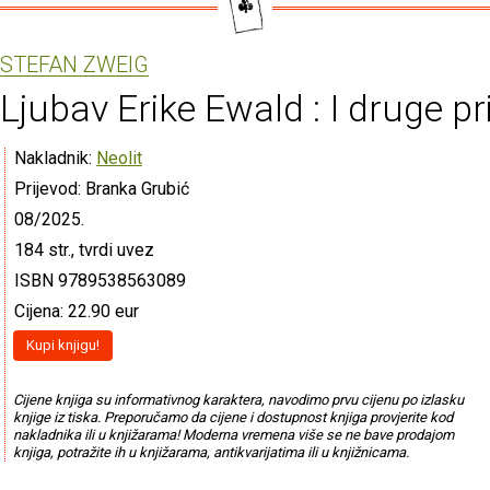
STEFAN ZWEIG
Ljubav Erike Ewald : I druge pr
Nakladnik:
Neolit
Prijevod: Branka Grubić
08/2025.
184 str., tvrdi uvez
ISBN 9789538563089
Cijena: 22.90 eur
Kupi knjigu!
Cijene knjiga su informativnog karaktera, navodimo prvu cijenu po izlasku
knjige iz tiska. Preporučamo da cijene i dostupnost knjiga provjerite kod
nakladnika ili u knjižarama! Moderna vremena više se ne bave prodajom
knjiga, potražite ih u knjižarama, antikvarijatima ili u knjižnicama.