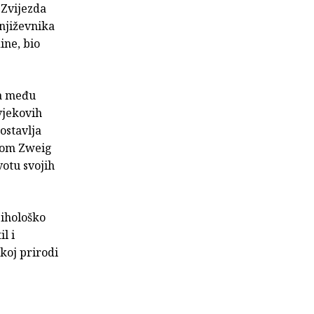
"Zvijezda
književnika
ine, bio
sa među
ovjekovih
ostavlja
ikom Zweig
votu svojih
sihološko
l i
koj prirodi