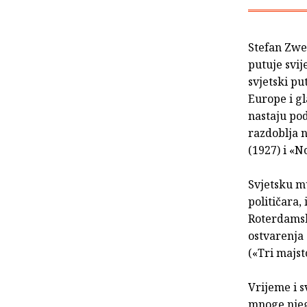
Stefan Zwei
putuje svij
svjetski pu
Europe i gl
nastaju pod
razdoblja n
(1927) i «N
Svjetsku mu
političara,
Roterdamsk
ostvarenja 
(«Tri majst
Vrijeme i s
mnoge njeg