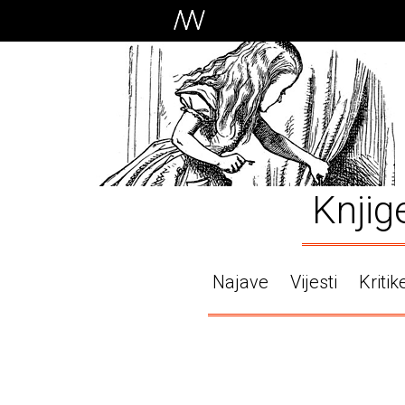
Knjig
Najave
Vijesti
Kritik