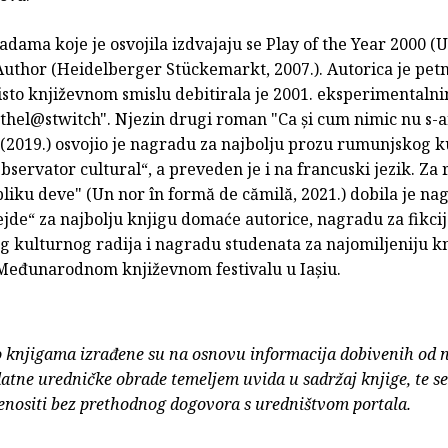
ama koje je osvojila izdvajaju se Play of the Year 2000 (
uthor (Heidelberger Stückemarkt, 2007.). Autorica je pet
isto književnom smislu debitirala je 2001. eksperimentaln
hel@stwitch". Njezin drugi roman "Ca și cum nimic nu s-ar
 (2019.) osvojio je nagradu za najbolju prozu rumunjskog 
bservator cultural“, a preveden je i na francuski jezik. Za
liku deve" (Un nor în formă de cămilă, 2021.) dobila je na
jde“ za najbolju knjigu domaće autorice, nagradu za fikci
 kulturnog radija i nagradu studenata za najomiljeniju k
Međunarodnom književnom festivalu u Iașiu.
o knjigama izrađene su na osnovu informacija dobivenih od 
atne uredničke obrade temeljem uvida u sadržaj knjige, te s
enositi bez prethodnog dogovora s uredništvom portala.