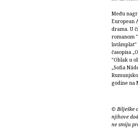
Među nagrad
European A
drama. U č
romanom "t
întâmplat"
časopisa „O
"Oblak u ob
„Sofia Năde
Rumunjskog
godine na 
© Bilješke 
njihove dod
ne smiju pr