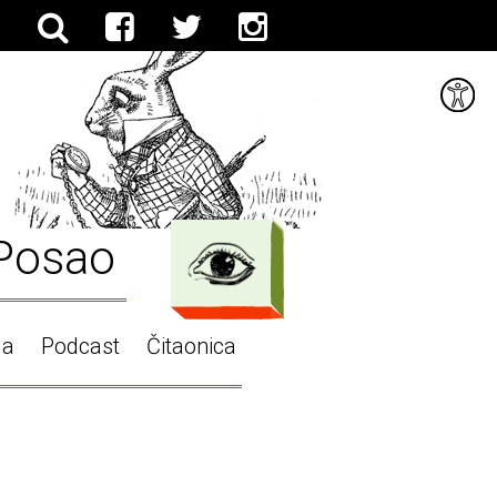
Posao
ga
Podcast
Čitaonica