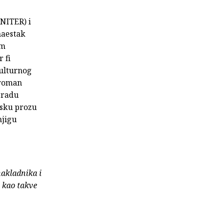
UNITER) i
naestak
im
 fi
kulturnog
 roman
gradu
jsku prozu
njigu
nakladnika i
e kao takve