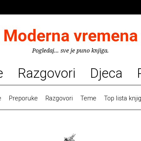
Moderna vremena
Pogledaj... sve je puno knjiga.
e
Razgovori
Djeca
e
Preporuke
Razgovori
Teme
Top lista knji