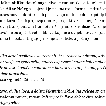
lak u obliku deve"
nagrađivane rumunjske spisateljice i
rke
Aline Nelega
, slojeviti je prikaz transformacije društ
ușescuove diktature, ali prije svega obiteljskih i prijatelj
og kazališta. Ispripovijedan iz perspektive sredovječne m
 ovaj transponirani Hamlet briše granice kazališne čarolije
ivota ispisujući živote i likove koji nisu uvijek posve sigurn
inija trebala biti, gdje prestaje kazalište, a počinje dom.
liku deve" uspijeva osuvremeniti bezvremensku dramu, krivn
eneracije na generaciju, nudeći odgovore i onima koji imaju o
e dovesti konačno poniranje u hazard vlastitog života, pri 
daje pravo žalbe.
scu Oglindă, Citește-mă!
ova, dviju uloga, a doista šekspirijanski, Alina Nelega stvori
rodoran roman, roman koji se proživljava dok se čita. Jedna
njiga godine.