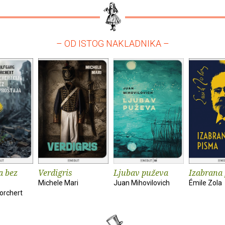
– OD ISTOG NAKLADNIKA –
a bez
Verdigris
Ljubav puževa
Izabrana
Michele Mari
Juan Mihovilovich
Émile Zola
orchert