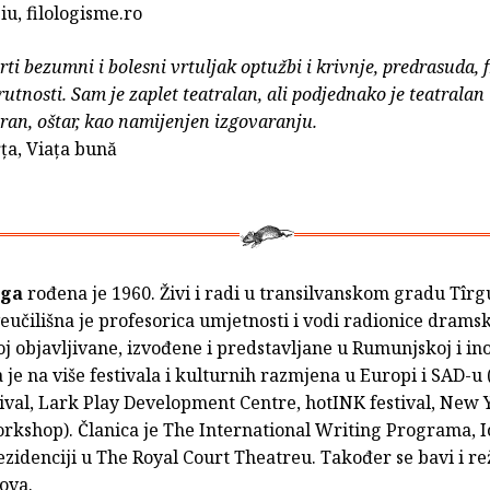
u, filologisme.ro
rti bezumni i bolesni vrtuljak optužbi i krivnje, predrasuda, f
utnosti. Sam je zaplet teatralan, ali podjednako je teatralan i
ran, oštar, kao namijenjen izgovaranju.
ța, Viața bună
ega
rođena je 1960. Živi i radi u transilvanskom gradu Tîr
eučilišna je profesorica umjetnosti i vodi radionice drams
j objavljivane, izvođene i predstavljane u Rumunjskoj i i
 je na više festivala i kulturnih razmjena u Europi i SAD-
tival, Lark Play Development Centre, hotINK festival, New 
rkshop). Članica je The International Writing Programa, I
rezidenciji u The Royal Court Theatreu. Također se bavi i r
ova.