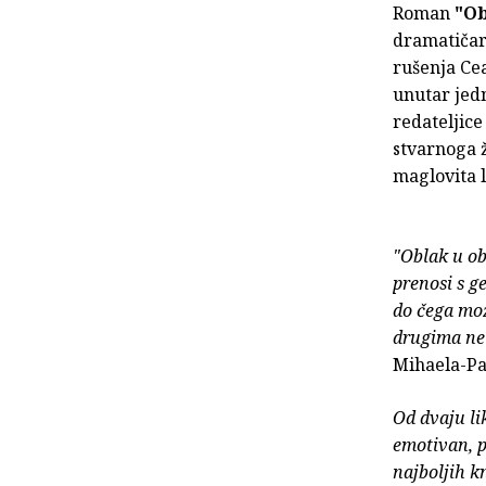
Roman
"Ob
dramatiča
rušenja Cea
unutar jedn
redateljice
stvarnoga ž
maglovita l
"Oblak u ob
prenosi s g
do čega mož
drugima ne 
Mihaela-Pa
Od dvaju lik
emotivan, p
najboljih k