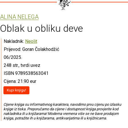
ALINA NELEGA
Oblak u obliku deve
Nakladnik:
Neolit
Prijevod: Goran Čolakhodžić
06/2025.
248 str., tvrdi uvez
ISBN 9789538563041
Cijena: 21.90 eur
Kupi knjigu!
Cijene knjiga su informativnog karaktera, navodimo prvu cijenu po izlasku
knjige iz tiska. Preporučamo da cijene i dostupnost knjiga provjerite kod
nakladnika ili u knjižarama! Moderna vremena više se ne bave prodajom
knjiga, potražite ih u knjižarama, antikvarijatima ili u knjižnicama.