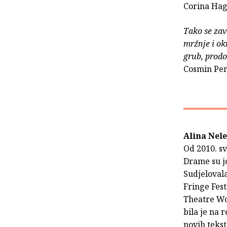
Corina Hagi
Tako se zav
mržnje i okr
grub, prodo
Cosmin Per
Alina Nel
Od 2010. sv
Drame su jo
Sudjelovala
Fringe Fes
Theatre Wo
bila je na 
novih tekst