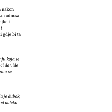
va nakon
skih odnosa
ajke i
 i
i gdje bi ta
ju koja se
či da vide
čemu se
la je dubok,
 od daleko