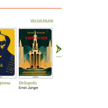
VIDI SVE KNJIGE
 pisma
Heliopolis
Za šaku rubalja
Njemačka
Ernst Jünger
Josip Novaković
Stig Dage