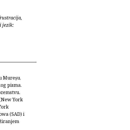
rustracija,
 jezik:
gu Mureșu.
kog pisma.
nozemstvu.
u (New York
York
owa (SAD) i
ežiranjem