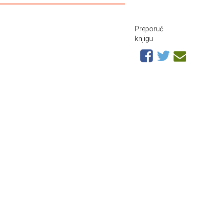
Preporuči
knjigu