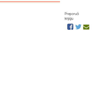
Preporuči
knjigu