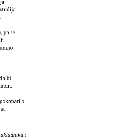
ja
studija
.
, pa se
ih
shumno
da bi
enom,
pokopati o
ma.
nakladnika i