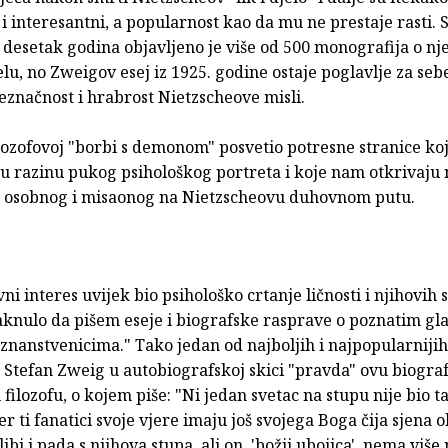
 i interesantni, a popularnost kao da mu ne prestaje rasti.
 desetak godina objavljeno je više od 500 monografija o nj
lu, no Zweigov esej iz 1925. godine ostaje poglavlje za sebe
eznačnost i hrabrost Nietzscheove misli.
ilozofovoj "borbi s demonom" posvetio potresne stranice ko
u razinu pukog psihološkog portreta i koje nam otkrivaju 
 osobnog i misaonog na Nietzscheovu duhovnom putu.
vni interes uvijek bio psihološko crtanje ličnosti i njihovih 
taknulo da pišem eseje i biografske rasprave o poznatim gl
 znanstvenicima." Tako jedan od najboljih i najpopularnijih
 Stefan Zweig u autobiografskoj skici "pravda" ovu biograf
filozofu, o kojem piše: "Ni jedan svetac na stupu nije bio t
er ti fanatici svoje vjere imaju još svojega Boga čija sjena 
ibi i pada s njihova stupa, ali on, 'božji ubojica', nema više