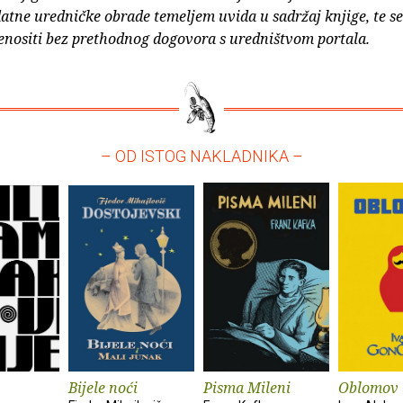
atne uredničke obrade temeljem uvida u sadržaj knjige, te s
enositi bez prethodnog dogovora s uredništvom portala.
– OD ISTOG NAKLADNIKA –
Bijele noći
Pisma Mileni
Oblomov