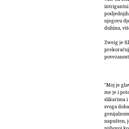
intrigantni
posljednjih
njegovu dje
dubinu, viš
Zweig je f
prekoračuj
povezanost
"Moj je gla
me je i po
slikarima i
svoga doba
genijalnom 
napušten, j
njihovoj kol