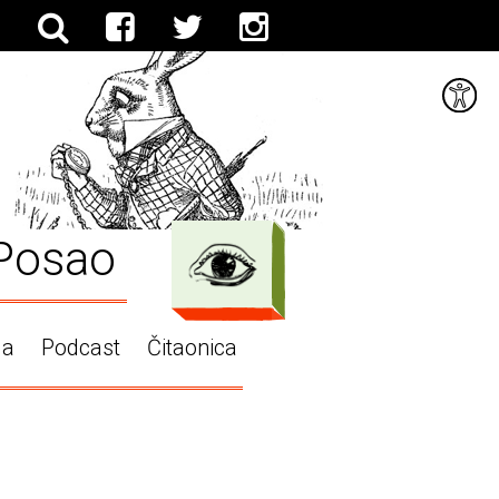
Posao
ga
Podcast
Čitaonica