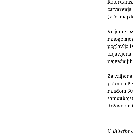
Roterdamsk
ostvarenja 
(«Tri majst
Vrijeme i s
mnoge njeg
poglavlja i
objavljena 
najvažnijih
Za vrijeme 
potom u Pe
mlađom 30 
samoubojst
državnom t
© Bilješke 