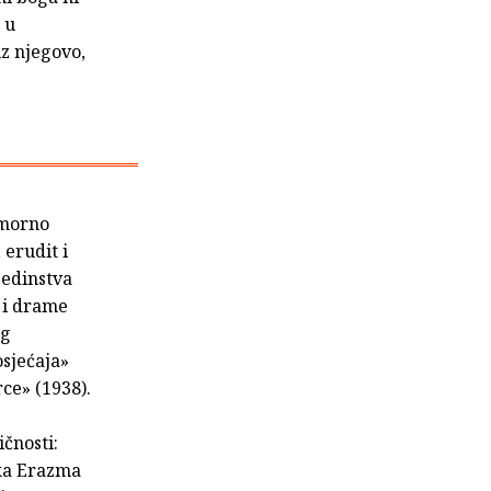
 u
z njegovo,
umorno
 erudit i
jedinstva
i i drame
og
osjećaja»
rce» (1938).
ičnosti:
ika Erazma