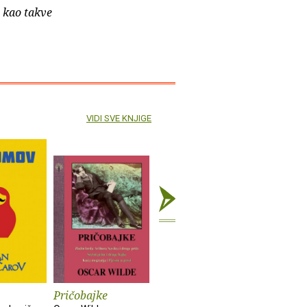
e kao takve
VIDI SVE KNJIGE
Pričobajke
Svećenikova kći
Tako je g