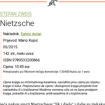
STEFAN ZWEIG
Nietzsche
Nakladnik:
Šareni dućan
Prijevod: Mario Kopić
05/2015.
142 str., meki uvez
ISBN 9789533200866
Cijena: 10.49 eur
Preračunato po fiksnom tečaju konverzije 7,53450 kuna za 1 euro
Cijene knjiga su informativnog karaktera, navodimo prvu cijenu po izlasku
knjige iz tiska. Preporučamo da cijene i dostupnost knjiga provjerite kod
nakladnika ili u knjižarama! Moderna vremena više se ne bave prodajom
knjiga, potražite ih u knjižarama, antikvarijatima ili u knjižnicama.
ljeća nakon smrti Nietzscheov "lik i djelo" i dalje su itekako