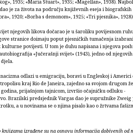
og», 1935; «Maria Stuart», 1935; «Magellan», 1938). Najbol
dao je za života na području književnih eseja i biografskih 
ora», 1920; «Borba s demonom», 1925; «Tri pjesnika», 1928)
vijet njegovih likova dočarao je u šaroliku povijesnom ruhu
ove stranice doimaju poput pjesničkih tumačenja izabran
z kulturne povijesti. U tom je duhu napisana i njegova po
autobiografija «Jučerašnji svijet» (1943), jedno od njegovih
 djela.
nacizma odlazi u emigraciju, boravi u Engleskoj i Americi 
tropolisu kraj Rio de Janeira, zajedno sa svojom drugom ž
godina, prijašnjom tajnicom, izvršio očajničku odluku -
vo. Brazilski predsjednik Vargas dao je supružnike Zweig 
rošku, a u novinama se o njima pisalo kao o žrtvama fašiz
o knjigama izrađene su na osnovu informacija dobivenih od 