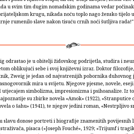
ikada u svim tim dugim nomadskim godinama vedar počinak
rijateljskom krugu, nikada noću toplo nago žensko tijelo u
rnje rumenilo slave nakon tisuću crnih noći šutljiva rada!"
g odrastao je u obitelji židovskog podrijetla, studira i ne
etom oblikujući sebe i svoj književni izraz. Doktor filozofije,
tnik, Zweig je jedan od najvatrenijih pobornika duhovnog 
asnogovornik mira u svijetu. Njegove pjesme, novele, esej
 utjecajem simbolizma, impresionizma i psihoanalize. Iz t
ajpoznatije su zbirke novela «Amok» (1922), «Stranputice 
ovela o šahu» (1941), te njegov jedini roman, «Nestrpljivo s
 slavu donose portreti i biografije znamenitih povijesnih l
 istraživača, pisaca («Joseph Fouché», 1929; «Trijumf i trag