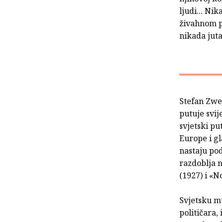
ljudi... N
živahnom p
nikada juta
Stefan Zwei
putuje svij
svjetski pu
Europe i gl
nastaju pod
razdoblja n
(1927) i «N
Svjetsku mu
političara,