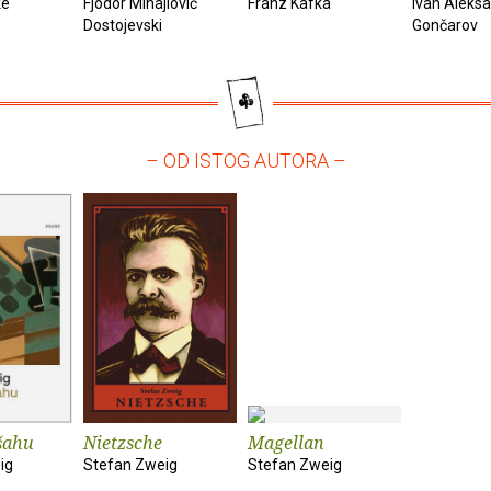
ke
Fjodor Mihajlovič
Franz Kafka
Ivan Aleks
Dostojevski
Gončarov
– OD ISTOG AUTORA –
šahu
Nietzsche
Magellan
ig
Stefan Zweig
Stefan Zweig