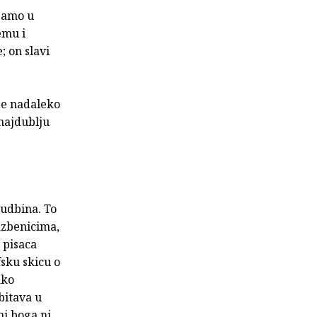
 Samo u
emu i
; on slavi
je nadaleko
najdublju
sudbina. To
azbenicima,
 pisaca
sku skicu o
ako
obitava u
 ni boga ni