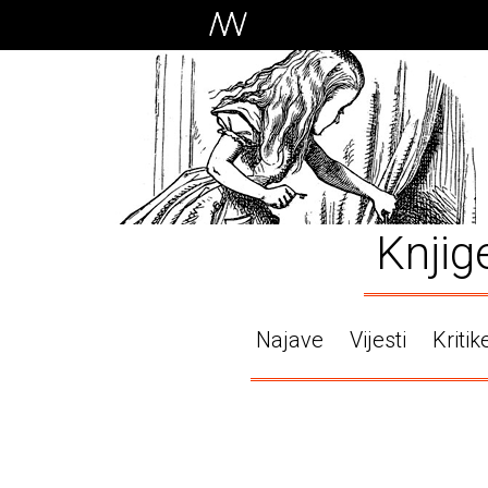
Knjig
Najave
Vijesti
Kritik