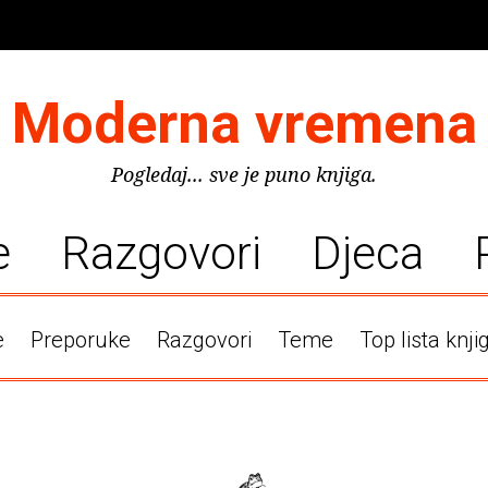
Moderna vremena
Pogledaj... sve je puno knjiga.
e
Razgovori
Djeca
e
Preporuke
Razgovori
Teme
Top lista knji