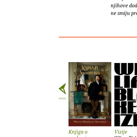
njihove dod
ne smiju pr
Knjiga o
Vizije