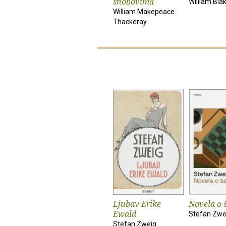
snobovima
William Bla
William Makepeace
Thackeray
Ljubav Erike
Novela o 
Ewald
Stefan Zwe
Stefan Zweig