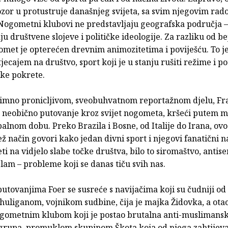
zor u protustruje današnjeg svijeta, sa svim njegovim rado
 Nogometni klubovi ne predstavljaju geografska područja –
ju društvene slojeve i političke ideologije. Za razliku od bej
omet je opterećen drevnim animozitetima i poviješću. To je
ecajem na društvo, sport koji je u stanju rušiti režime i po
čke pokrete.
imno pronicljivom, sveobuhvatnom reportažnom djelu, Fra
a neobično putovanje kroz svijet nogometa, kršeći putem m
lnom dobu. Preko Brazila i Bosne, od Italije do Irana, ovo
ež način govori kako jedan divni sport i njegovi fanatični n
ti na vidjelo slabe točke društva, bilo to siromaštvo, antise
slam – probleme koji se danas tiču svih nas.
utovanjima Foer se susreće s navijačima koji su čudniji od f
uliganom, vojnikom sudbine, čija je majka Židovka, a otac
gometnim klubom koji je postao brutalna anti-muslimans
grupa, promuklom skupinom Škota koja od njega zahtijev