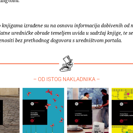
hingtonu.
o knjigama izrađene su na osnovu informacija dobivenih od 
atne uredničke obrade temeljem uvida u sadržaj knjige, te s
enositi bez prethodnog dogovora s uredništvom portala.
– OD ISTOG NAKLADNIKA –