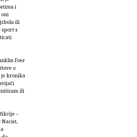
stima i
 oni
zbola ili
 sport s
ticati
nklin Foer
itove o
 je kronika
avijači
mitizam ili
ikcije –
 Nacist,
ka
a da