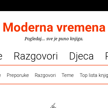
Moderna vremena
Pogledaj... sve je puno knjiga.
e
Razgovori
Djeca
e
Preporuke
Razgovori
Teme
Top lista knji