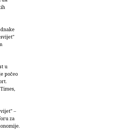
kih
jednake
svijet"
im
st u
je počeo
rt.
 Times,
ijet" –
foru za
konomije.