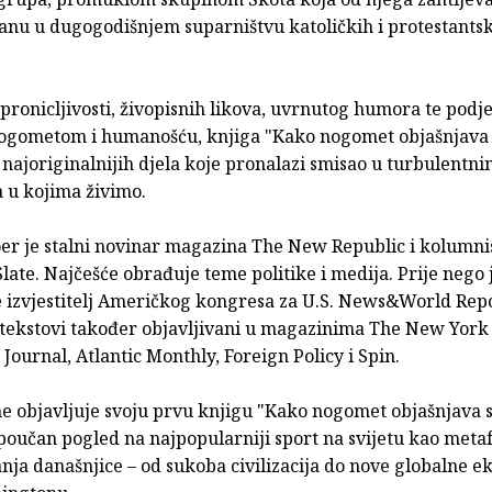
anu u dugogodišnjem suparništvu katoličkih i protestants
pronicljivosti, živopisnih likova, uvrnutog humora te pod
 nogometom i humanošću, knjiga "Kako nogomet objašnjava 
 najoriginalnijih djela koje pronalazi smisao u turbulentn
u kojima živimo.
oer je stalni novinar magazina The New Republic i kolumni
ate. Najčešće obrađuje teme politike i medija. Prije nego 
je izvjestitelj Američkog kongresa za U.S. News&World Repo
 tekstovi također objavljivani u magazinima The New York
 Journal, Atlantic Monthly, Foreign Policy i Spin.
e objavljuje svoju prvu knjigu "Kako nogomet objašnjava sv
poučan pogled na najpopularniji sport na svijetu kao meta
nja današnjice – od sukoba civilizacija do nove globalne e