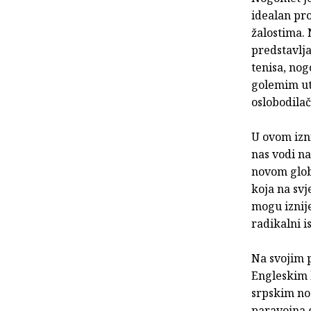
idealan pro
žalostima.
predstavlja
tenisa, nog
golemim utj
oslobodila
U ovom izn
nas vodi n
novom globa
koja na svj
mogu iznije
radikalni i
Na svojim p
Engleskim h
srpskim no
paravojna 