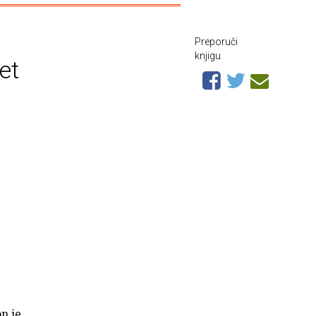
Preporuči
knjigu
et
n je