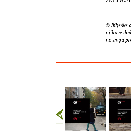
Živi u Was
© Bilješke 
njihove dod
ne smiju pr