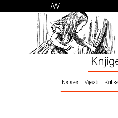
Knjig
Najave
Vijesti
Kritik