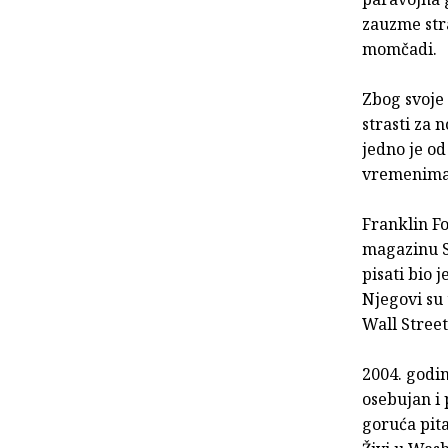
zauzme str
momčadi.
Zbog svoje 
strasti za
jedno je od
vremenima 
Franklin F
magazinu Sl
pisati bio 
Njegovi su
Wall Street
2004. godin
osebujan i 
goruća pita