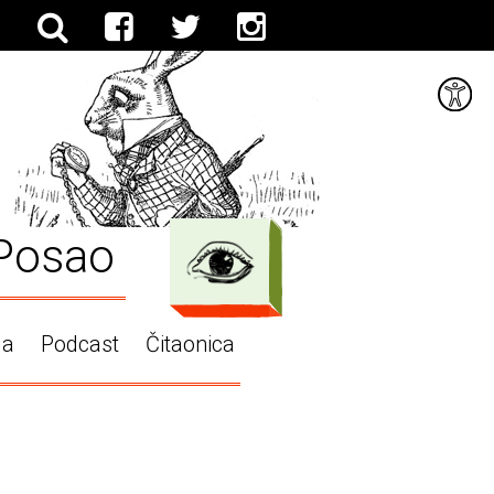
Posao
ga
Podcast
Čitaonica