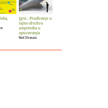
jeka,
Igra : Prodiranje u
Stanje nacije
Čarobne g
tajno društvo
ostale šla
Tarik Kulenović
umjetnika u
re
Paul Krass
upucavanju
Neil Strauss