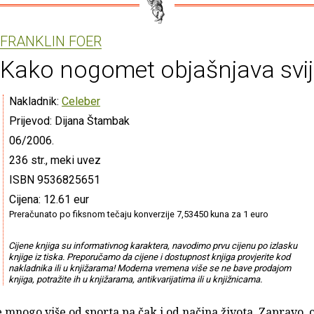
FRANKLIN FOER
Kako nogomet objašnjava svij
Nakladnik:
Celeber
Prijevod: Dijana Štambak
06/2006.
236 str., meki uvez
ISBN 9536825651
Cijena: 12.61 eur
Preračunato po fiksnom tečaju konverzije 7,53450 kuna za 1 euro
Cijene knjiga su informativnog karaktera, navodimo prvu cijenu po izlasku
knjige iz tiska. Preporučamo da cijene i dostupnost knjiga provjerite kod
nakladnika ili u knjižarama! Moderna vremena više se ne bave prodajom
knjiga, potražite ih u knjižarama, antikvarijatima ili u knjižnicama.
mnogo više od sporta pa čak i od načina života. Zapravo, o