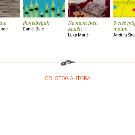
ine
Ponedjeljak
Na mom Ikea
S više mli
kauču
molim
abec
Daniel Bele
Luka Marić
Andrija Ška
– OD ISTOG AUTORA –