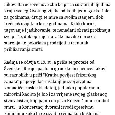
Likovi Barnesove nove zbirke priča su starijih ljudi na
kraju svojeg životnog vijeka od kojih jedni gorko žale
za godinama, drugi se mire sa svojim stanjem, dok
treći još uvijek prkose godinama. Krhki korak,
tugovanje i jadikovanje, te nenadani obrati prožimaju
sve priče, dok opisuje staračke navike i proces
starenja, te pokušava prodrijeti u trenutak
približavanja smrti.
Radnja se odvija u 19. st., a priča se proteže od
Švedske i Rusije, pa do prigradske brijačnice. Likovi
su raznoliki: u priči "Kratka povijest frizerskog
zanata" pripovjedač raščlanjuje svoj život na
komadiće; ruski skladatelj, jednako popularan u
mirovini kao što je bio i za vrijeme svojeg glazbenog
stvaralaštva, koji pamti da je za Kineze "limun simbol
smrti", u koncertnoj dvorani izvodi opsesivnu
kampanju kako bi se osvetio svima koji kašlju na