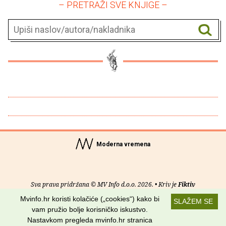
– PRETRAŽI SVE KNJIGE –
Moderna vremena
Sva prava pridržana © MV Info d.o.o. 2026. • Kriv je
Fiktiv
Mvinfo.hr koristi kolačiće („cookies“) kako bi
SLAŽEM SE
O nama
•
Pomoć
•
Uvjeti korištenja
•
RSS kanali
vam pružio bolje korisničko iskustvo.
Nastavkom pregleda mvinfo.hr stranica
Potraži nas na: