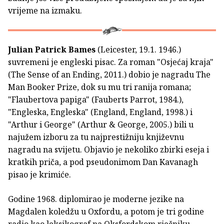
vrijeme na izmaku.
Julian Patrick Bames
(Leicester, 19.1. 1946.)
suvremeni je engleski pisac. Za roman "Osjećaj kraja"
(The Sense of an Ending, 2011.) dobio je nagradu The
Man Booker Prize, dok su mu tri ranija romana;
"Flaubertova papiga" (Fauberts Parrot, 1984.),
"Engleska, Engleska" (England, England, 1998.) i
"Arthur i George" (Arthur & George, 2005.) bili u
najužem izboru za tu najprestižniju književnu
nagradu na svijetu. Objavio je nekoliko zbirki eseja i
kratkih priča, a pod pseudonimom Dan Kavanagh
pisao je krimiće.
Godine 1968. diplomirao je moderne jezike na
Magdalen koledžu u Oxfordu, a potom je tri godine
radio kao leksikograf na Oksfordskom rječniku