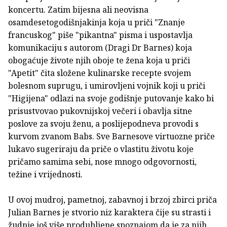
koncertu. Zatim bijesna ali neovisna
osamdesetogodišnjakinja koja u priči "Znanje
francuskog" piše "pikantna" pisma i uspostavlja
komunikaciju s autorom (Dragi Dr Barnes) koja
obogaćuje živote njih oboje te žena koja u priči
"Apetit" čita složene kulinarske recepte svojem
bolesnom suprugu, i umirovljeni vojnik koji u priči
"Higijena" odlazi na svoje godišnje putovanje kako bi
prisustvovao pukovnijskoj večeri i obavlja sitne
poslove za svoju ženu, a poslijepodneva provodi s
kurvom zvanom Babs. Sve Barnesove virtuozne priče
lukavo sugeriraju da priče o vlastitu životu koje
pričamo samima sebi, nose mnogo odgovornosti,
težine i vrijednosti.
U ovoj mudroj, pametnoj, zabavnoj i brzoj zbirci priča
Julian Barnes je stvorio niz karaktera čije su strasti i
žudnje još više produbljene spoznajom da je za njih