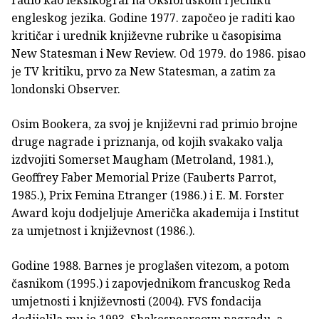
engleskog jezika. Godine 1977. započeo je raditi kao
kritičar i urednik književne rubrike u časopisima
New Statesman i New Review. Od 1979. do 1986. pisao
je TV kritiku, prvo za New Statesman, a zatim za
londonski Observer.
Osim Bookera, za svoj je književni rad primio brojne
druge nagrade i priznanja, od kojih svakako valja
izdvojiti Somerset Maugham (Metroland, 1981.),
Geoffrey Faber Memorial Prize (Fauberts Parrot,
1985.), Prix Femina Etranger (1986.) i E. M. Forster
Award koju dodjeljuje Američka akademija i Institut
za umjetnost i književnost (1986.).
Godine 1988. Barnes je proglašen vitezom, a potom
časnikom (1995.) i zapovjednikom francuskog Reda
umjetnosti i književnosti (2004). FVS fondacija
dodijelila mu je 1993. Shakespeareovu nagradu, a