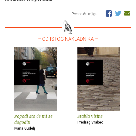
Preporuči knjigu
– OD ISTOG NAKLADNIKA –
Pogodi što će mi se
Stabla visine
dogoditi
Predrag Vrabec
Ivana Gudelj