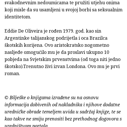
svakodnevnim nedoumicama te pružiti utjehu onima
koji misle da su usamljeni u svojoj borbi sa seksualnim
identitetom.
Eddie De Oliveira je rođen 1979. god. kao sin
Argentinke talijanskog podrijetla i oca Brazilca
škotskih korijena. Ovo aristokratsko nogometno
nasljeđe omogućilo mu je da proslavi ukupno 10
pobjeda na Svjetskim prvenstvima (od toga niti jedno
škotsko).Trenutno živi izvan Londona. Ovo mu je prvi
roman.
© Bilješke o knjigama izrađene su na osnovu
informacija dobivenih od nakladnika i njihove dodatne
uredničke obrade temeljem uvida u sadržaj knjige, te se
kao takve ne smiju prenositi bez prethodnog dogovora s
uredništvom portala.