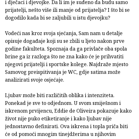
i dječaci i djevojke. Da li im je suđeno da budu samo
prijatelji, nešto više ili manje od prijatelja? I što bi se
dogodilo kada bi se zaljubili u istu djevojku?
Vodeći nas kroz svoja sjećanja, Sam nam u detalje
opisuje događaje koji su se zbili u ljeto nakon prve
godine fakulteta. Spoznaja da ga privlače oba spola
brine ga iz razloga što ne zna kako će je prihvatiti
njegovi prijatelji i sportske kolege. Najdraže mjesto
Samovog preispitivanja je WC, gdje satima može
analizirati svoje osjećaje.
Ljubav može biti različitih oblika i intenziteta.
Ponekad je sve to odjednom. U svom smiješnom i
iskrenom prvijencu, Eddie de Oliveira pokazuje kako
život nije puko etiketiranje i kako ljubav nije
jednostavno definirati. Ova iskrena i topla priča biti
će od pomoći mnogim tinejdžerima u njihovim