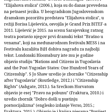
"Elijahova stolica" (2006.), koja su do danas prevedena
na petnaest jezika. U beogradskom Jugoslovenskom
dramskom pozorištu predstava "Elijahova stolica", u
režiji Borisa Liješevića, osvojila je Grand Prix BITEF-a
2011. Liješević je 2015. na scenu Sarajevskog ratnog
teatra postavio njegov prvi dramski tekst "Brašno u
venama", koji na međunarodnom festivalu MESS i na
Festivalu kazališta BiH dobiva nagradu za najbolji
tekst. Londonski Bloomsbury iste mu je godine
objavio studiju "Nations and Citizens in Yugoslavia
and the Post-Yugoslav States: One Hundred Years of
Citizenship". S Jo Shaw uredio je zbornike "Citizenship
after Yugoslavia" (Routledge, 2012.) i "Citizenship
Rights" (Ashgate, 2013.). Sa Srećkom Horvatom
objavio je esej "Pravo na pobunu" (Fraktura, 2010.) i
uredio zbornik "Dobro došli u pustinju
postsocijalizma" (englesko izdanje Verso, 2015.;
Fraktura, 2015.). Objavio je i knjiga pjesama "Povijest