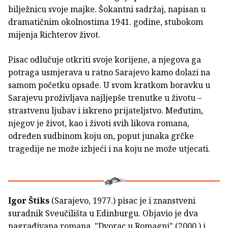
bilježnicu svoje majke. Šokantni sadržaj, napisan u
dramatičnim okolnostima 1941. godine, stubokom
mijenja Richterov život.
Pisac odlučuje otkriti svoje korijene, a njegova ga
potraga usmjerava u ratno Sarajevo kamo dolazi na
samom početku opsade. U svom kratkom boravku u
Sarajevu proživljava najljepše trenutke u životu –
strastvenu ljubav i iskreno prijateljstvo. Međutim,
njegov je život, kao i životi svih likova romana,
određen sudbinom koju on, poput junaka grčke
tragedije ne može izbjeći i na koju ne može utjecati.
Igor Štiks
(Sarajevo, 1977.) pisac je i znanstveni
suradnik Sveučilišta u Edinburgu. Objavio je dva
nagrađivana romana, "Dvorac u Romagni" (2000.) i