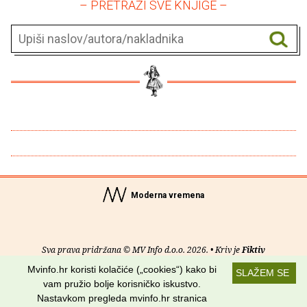
– PRETRAŽI SVE KNJIGE –
Moderna vremena
Sva prava pridržana © MV Info d.o.o. 2026. • Kriv je
Fiktiv
Mvinfo.hr koristi kolačiće („cookies“) kako bi
SLAŽEM SE
O nama
•
Pomoć
•
Uvjeti korištenja
•
RSS kanali
vam pružio bolje korisničko iskustvo.
Nastavkom pregleda mvinfo.hr stranica
Potraži nas na: