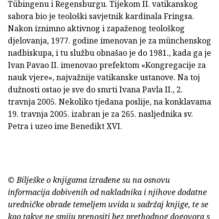
Tübingenu i Regensburgu. Tijekom II. vatikanskog
sabora bio je teološki savjetnik kardinala Fringsa.
Nakon iznimno aktivnog i zapaženog teološkog
djelovanja, 1977. godine imenovan je za münchenskog
nadbiskupa, i tu službu obnašao je do 1981., kada ga je
Ivan Pavao II. imenovao prefektom «Kongregacije za
nauk vjere», najvažnije vatikanske ustanove. Na toj
dužnosti ostao je sve do smrti Ivana Pavla II., 2.
travnja 2005. Nekoliko tjedana poslije, na konklavama
19. travnja 2005. izabran je za 265. nasljednika sv.
Petra i uzeo ime Benedikt XVI.
© Bilješke o knjigama izrađene su na osnovu
informacija dobivenih od nakladnika i njihove dodatne
uredničke obrade temeljem uvida u sadržaj knjige, te se
kao takve ne smiju prenositi bez prethodnog dogovora s