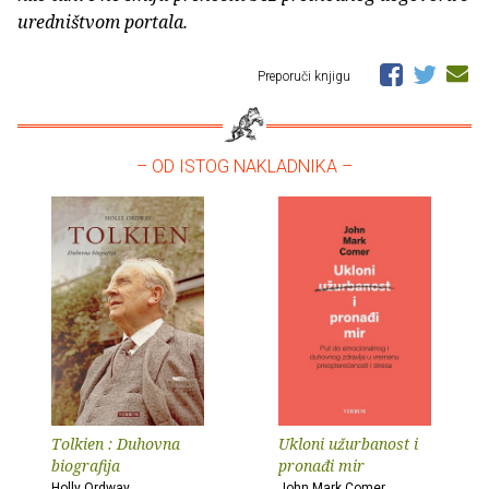
uredništvom portala.
Preporuči knjigu
– OD ISTOG NAKLADNIKA –
Tolkien : Duhovna
Ukloni užurbanost i
biografija
pronađi mir
Holly Ordway
John Mark Comer