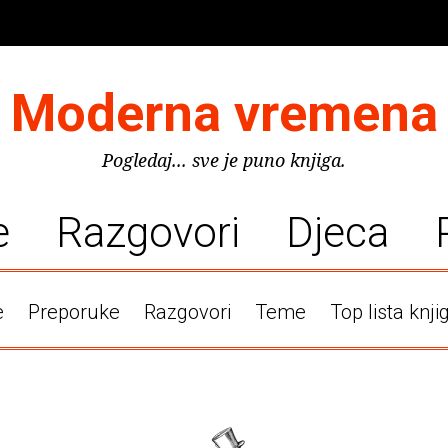
Moderna vremena
Pogledaj... sve je puno knjiga.
e
Razgovori
Djeca
e
Preporuke
Razgovori
Teme
Top lista knji