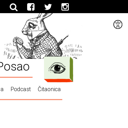
Posao
ga
Podcast
Čitaonica