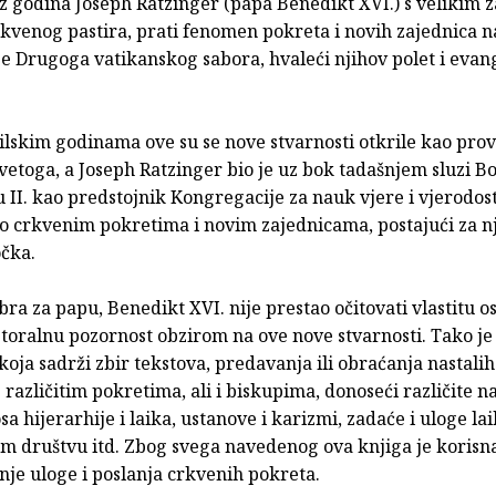
iz godina Joseph Ratzinger (papa Benedikt XVI.) s velikim
rkvenog pastira, prati fenomen pokreta i novih zajednica n
je Drugoga vatikanskog sabora, hvaleći njihov polet i evang
ilskim godinama ove su se nove stvarnosti otkrile kao pro
vetoga, a Joseph Ratzinger bio je uz bok tadašnjem sluzi 
 II. kao predstojnik Kongregacije za nauk vjere i vjerodos
 o crkvenim pokretima i novim zajednicama, postajući za n
očka.
bra za papu, Benedikt XVI. nije prestao očitovati vlastitu osj
storalnu pozornost obzirom na ove nove stvarnosti. Tako je 
koja sadrži zbir tekstova, predavanja ili obraćanja nastalih
 različitim pokretima, ali i biskupima, donoseći različite n
a hijerarhije i laika, ustanove i karizmi, zadaće i uloge la
 društvu itd. Zbog svega navedenog ova knjiga je korisna
je uloge i poslanja crkvenih pokreta.