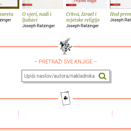
azareta
O vjeri, nadi i
Crkva, Izrael i
Hod prem
ljubavi
svjetske religije
zinger
Joseph Rat
Joseph Ratzinger
Joseph Ratzinger
– PRETRAŽI SVE KNJIGE –