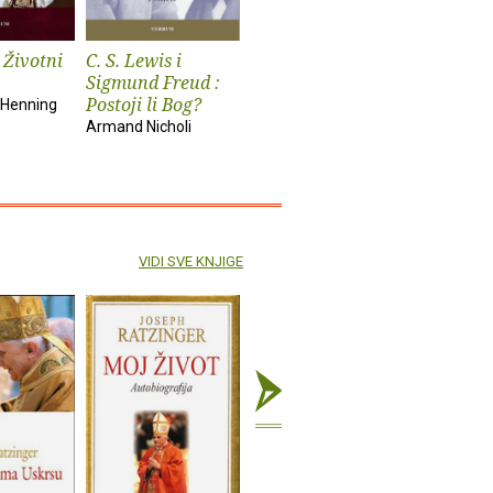
 Životni
C. S. Lewis i
Sveti Augustin
Fokusiraj
Sigmund Freud :
Giovanni Papini
Cal Newpor
Postoji li Bog?
 Henning
Armand Nicholi
VIDI SVE KNJIGE