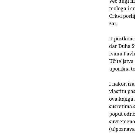
Već dugi n
teologa i c
Crkvi posli
žar.
U postkonc
dar Duha S
Ivanu Pavlu
Učiteljstva
uporišna t
I nakon iza
vlastitu pa
ova knjiga 
susretima s
poput odnos
suvremenom
(u)poznavan