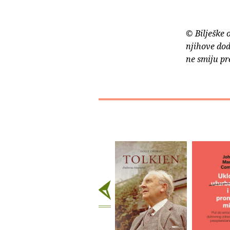
© Bilješke 
njihove dod
ne smiju pr