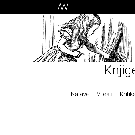
Knjig
Najave
Vijesti
Kritik