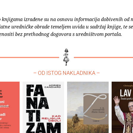
o knjigama izrađene su na osnovu informacija dobivenih od 
atne uredničke obrade temeljem uvida u sadržaj knjige, te s
enositi bez prethodnog dogovora s uredništvom portala.
– OD ISTOG NAKLADNIKA –