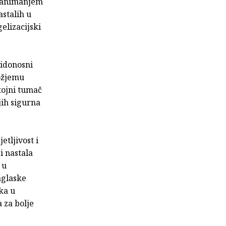
 zanimanjem
astalih u
elizacijski
vidonosni
Božjemu
tojni tumač
jih sigurna
etljivost i
i nastala
 u
aglaske
ika u
 za bolje