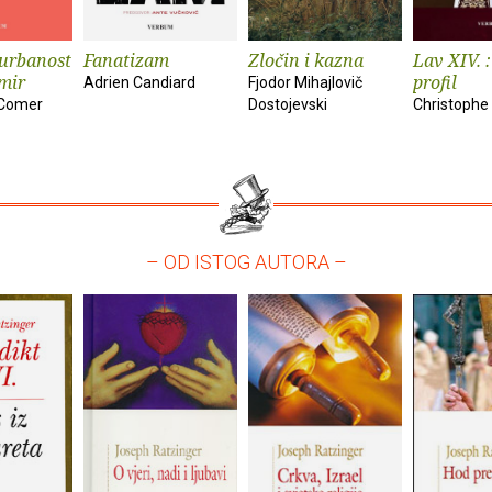
urbanost
Fanatizam
Zločin i kazna
Lav XIV. :
 mir
profil
Adrien Candiard
Fjodor Mihajlovič
 Comer
Dostojevski
Christophe
– OD ISTOG AUTORA –