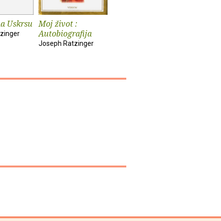
a Uskrsu
Moj život :
Na putu k Isusu
Europa: N
Autobiografija
Kristu
sadašnji 
zinger
temelji
Joseph Ratzinger
Joseph Ratzinger
Joseph Rat