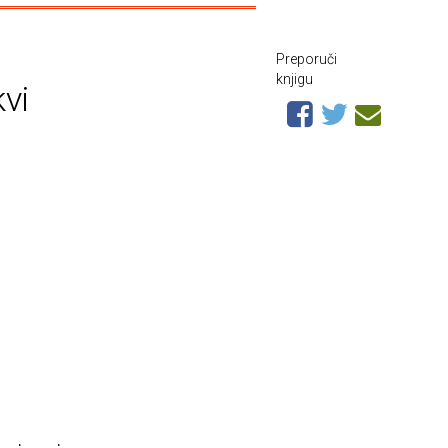
Preporuči
knjigu
kvi