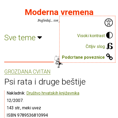
Moderna vremena
Pogledaj... sve je puno knjiga.
Sve teme
Visoki kontrast
Čitljiv slog
Podcrtane poveznice
GROZDANA CVITAN
Psi rata i druge beštije
Nakladnik:
Društvo hrvatskih književnika
12/2007.
143 str., meki uvez
ISBN 9789536810994