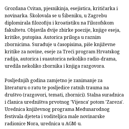
Grozdana Cvitan, pjesnikinja, esejistica, kritičarka i
novinarka. Školovala se u Šibeniku, u Zagrebu
diplomirala filozofiju i kroatistiku na Filozofskom
fakultetu. Objavila dvije zbirke poezije, knjige eseja,
kritike, putopisa. Autorica priloga u raznim
zbornicima. Surađuje u časopisima, piše književne
kritike za novine, eseje za Treći program Hrvatskog
radija, autorica i suautorica nekoliko radio-drama,
uredila nekoliko zbornika i knjiga razgovora.
Posljednjih godina zamjetno je zanimanje za
literaturu o ratu te posljedice ratnih trauma na
društvo (razgovori, temati, zbornici). Stalna suradnica
i članica uredništva prvotnog 'Vijenca' potom 'Zareza'.
Urednica književnog programa Međunarodnog
festivala djeteta i voditeljica male novinarske
radionice Nora, urednica u AGM-u.