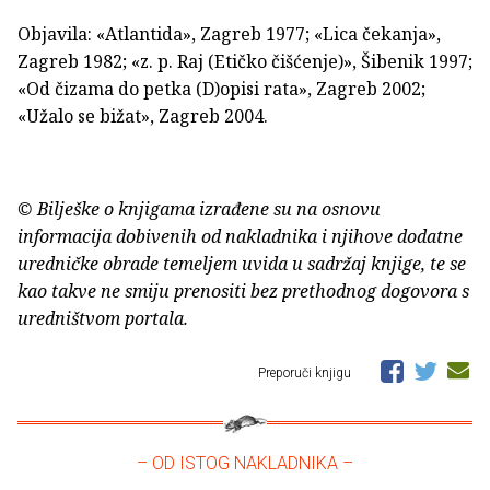
Objavila: «Atlantida», Zagreb 1977; «Lica čekanja»,
Zagreb 1982; «z. p. Raj (Etičko čišćenje)», Šibenik 1997;
«Od čizama do petka (D)opisi rata», Zagreb 2002;
«Užalo se bižat», Zagreb 2004.
© Bilješke o knjigama izrađene su na osnovu
informacija dobivenih od nakladnika i njihove dodatne
uredničke obrade temeljem uvida u sadržaj knjige, te se
kao takve ne smiju prenositi bez prethodnog dogovora s
uredništvom portala.
Preporuči knjigu
– OD ISTOG NAKLADNIKA –