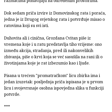
razmacima ponavljaju na određenim prostorima.
Dok sedam priča izvire iz Domovinskog rata i poraća,
jedna je iz Drugog svjetskog rata i potvrđuje misao o
ratovima koji su svi isti.
Duhovita ali i cinična, Grozdana Cvitan piše iz
vremena koje i u ratu predstavlja tiho vrijeme: ono
između akcija, stradanja, pred ili nakonvelikih
zbivanja, piše o krvi koja se već sasušila na rani ili o
životinjama koje je rat izbezumio kao i ljude.
Pisana u trećem "promatračkom" licu zbirka ima i
jedan izuzetak: posljednja priča ispisana je u prvom
licu i svojevrsnaje osobna ispovjedna slika u funkciji
potvrde.
***