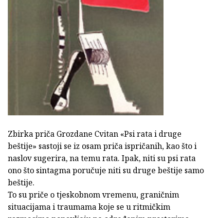
Zbirka priča Grozdane Cvitan «Psi rata i druge
beštije» sastoji se iz osam priča ispričanih, kao što i
naslov sugerira, na temu rata. Ipak, niti su psi rata
ono što sintagma poručuje niti su druge beštije samo
beštije.
To su priče o tjeskobnom vremenu, graničnim
situacijama i traumama koje se u ritmičkim