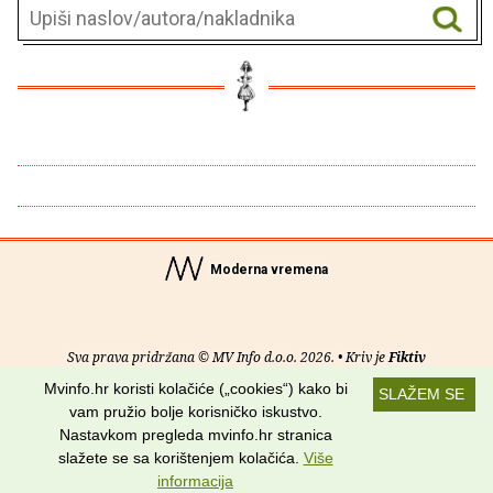
Moderna vremena
Sva prava pridržana © MV Info d.o.o. 2026. • Kriv je
Fiktiv
Mvinfo.hr koristi kolačiće („cookies“) kako bi
SLAŽEM SE
O nama
•
Pomoć
•
Uvjeti korištenja
•
RSS kanali
vam pružio bolje korisničko iskustvo.
Nastavkom pregleda mvinfo.hr stranica
Potraži nas na:
slažete se sa korištenjem kolačića.
Više
informacija