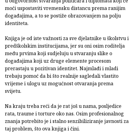
u odgovornost stvaranja političara i diplomata koji će
moći uspostaviti vremensku distancu prema ranijim
događajima, a to se postiže obrazovanjem na polju
identiteta.
Knjiga je od iste važnosti za sve djelatnike u školstvu i
predškolskim institucijama, jer su oni osim roditelja
među prvima koji sudjeluju u stvaranju slike o
događajima koji uz druge elemente procesom
prerastaju u pozitivan identitet. Najmlađi i mladi
trebaju pomoć da bi što realnije sagledali vlastito
vrijeme i ulogu uz mogućnost otvaranja prema
svijetu.
Na kraju treba reći da je rat još u nama, posljedice
rata, traume i torture oko nas. Osim profesionalnog
znanja potrebito je i stalno senzibiliziranje javnosti za
taj problem, što ova knjiga i čini.