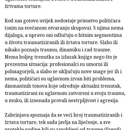
žrtvama torture.
Kod nas gotovo uvijek nedostaje prisustvo političara
(osim na svečanom otvaranju skupova). S njima nema
dijaloga, a upravo oni odlučuju o bitnim segmentima
u životu traumatiziranih ili žrtava torture. Slabo ili
nikako poznaju traumu, dinamiku i rad traume.
Nema boljeg trenutka za izlazak knjige nego što je
prezentna situacija: profesionalci su umorni ili
polusagorjeli, a slabo se uključuju nove snage jer ih i
nema, političari su uglavnom izvan biti problema,
disonantnih tonova koje određuje aktualni trenutak,
traumatizirani su uglavnom zatvoreni u svoju traumu,
u muku, ili iznenada provali nestrpljivost i agresija.
Zabrinjava spoznaja da se veći broj traumatiziranih i
žrtava torture, tek sada javlja na liječenje, a sve
protekle godine bili su zarobljeni od traume (Freud).