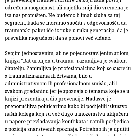
je prevencija traume i torture za koju sada postoji
određena mogućnost, ali najefikasniji dio vremena je
iza nas propušten. Ne budemo li imali sluha za taj
segment, kada se moramo suočiti s odgovornošću da
traumatski paket ide iz ruke u ruku generacija, da je
prevelika mogućnost da se ponovi već viđeno.
Svojim jednostavnim, ali ne pojednostavljenim stilom,
knjiga "Rat uronjen u traumu" razumljiva je svakom
čitatelju. Zanimljiva je profesionalcima koji se susreću
s traumatiziranima ili žrtvama, bilo u
administrativnom ili profesionalnom smislu, ali i
svakom građaninu jer je spoznaja o temama koje se u
knjizi prezentiraju dio prevencije. Nadasve je
preporučljiva političarima kako bi podijelili iskustvo
naših kolega koji su već dugo u inozemstvu uključeni
u napore prevladavanja konflikata i ratnih posljedica
s pozicija znanstvenih spoznaja. Potrebno ih je uputiti