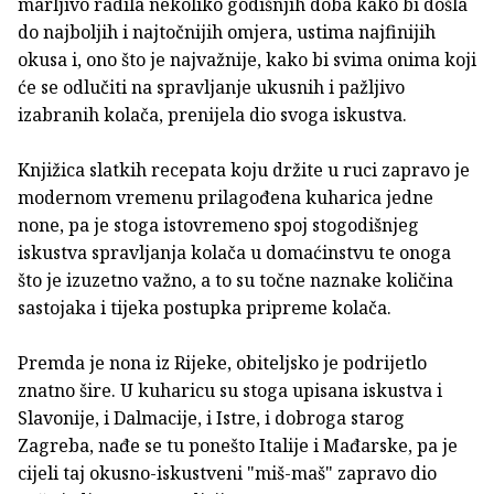
marljivo radila nekoliko godišnjih doba kako bi došla
do najboljih i najtočnijih omjera, ustima najfinijih
okusa i, ono što je najvažnije, kako bi svima onima koji
će se odlučiti na spravljanje ukusnih i pažljivo
izabranih kolača, prenijela dio svoga iskustva.
Knjižica slatkih recepata koju držite u ruci zapravo je
modernom vremenu prilagođena kuharica jedne
none, pa je stoga istovremeno spoj stogodišnjeg
iskustva spravljanja kolača u domaćinstvu te onoga
što je izuzetno važno, a to su točne naznake količina
sastojaka i tijeka postupka pripreme kolača.
Premda je nona iz Rijeke, obiteljsko je podrijetlo
znatno šire. U kuharicu su stoga upisana iskustva i
Slavonije, i Dalmacije, i Istre, i dobroga starog
Zagreba, nađe se tu ponešto Italije i Mađarske, pa je
cijeli taj okusno-iskustveni "miš-maš" zapravo dio