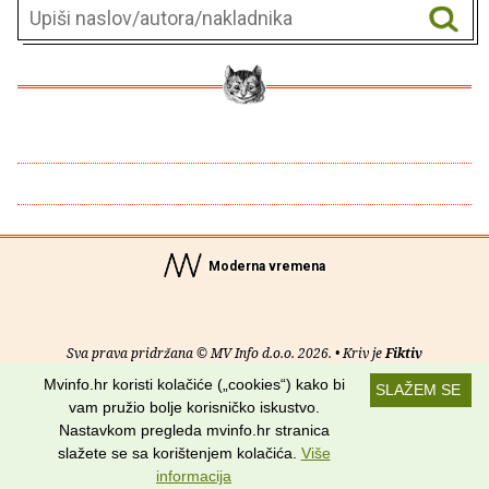
Moderna vremena
Sva prava pridržana © MV Info d.o.o. 2026. • Kriv je
Fiktiv
Mvinfo.hr koristi kolačiće („cookies“) kako bi
SLAŽEM SE
O nama
•
Pomoć
•
Uvjeti korištenja
•
RSS kanali
vam pružio bolje korisničko iskustvo.
Nastavkom pregleda mvinfo.hr stranica
Potraži nas na:
slažete se sa korištenjem kolačića.
Više
informacija