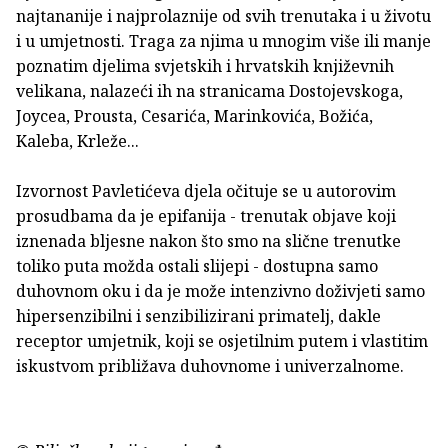
najtananije i najprolaznije od svih trenutaka i u životu
i u umjetnosti. Traga za njima u mnogim više ili manje
poznatim djelima svjetskih i hrvatskih književnih
velikana, nalazeći ih na stranicama Dostojevskoga,
Joycea, Prousta, Cesarića, Marinkovića, Božića,
Kaleba, Krleže...
Izvornost Pavletićeva djela očituje se u autorovim
prosudbama da je epifanija - trenutak objave koji
iznenada bljesne nakon što smo na slične trenutke
toliko puta možda ostali slijepi - dostupna samo
duhovnom oku i da je može intenzivno doživjeti samo
hipersenzibilni i senzibilizirani primatelj, dakle
receptor umjetnik, koji se osjetilnim putem i vlastitim
iskustvom približava duhovnome i univerzalnome.