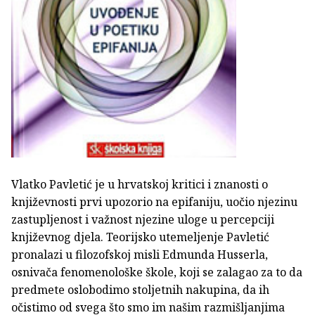
Vlatko Pavletić je u hrvatskoj kritici i znanosti o
književnosti prvi upozorio na epifaniju, uočio njezinu
zastupljenost i važnost njezine uloge u percepciji
književnog djela. Teorijsko utemeljenje Pavletić
pronalazi u filozofskoj misli Edmunda Husserla,
osnivača fenomenološke škole, koji se zalagao za to da
predmete oslobodimo stoljetnih nakupina, da ih
očistimo od svega što smo im našim razmišljanjima