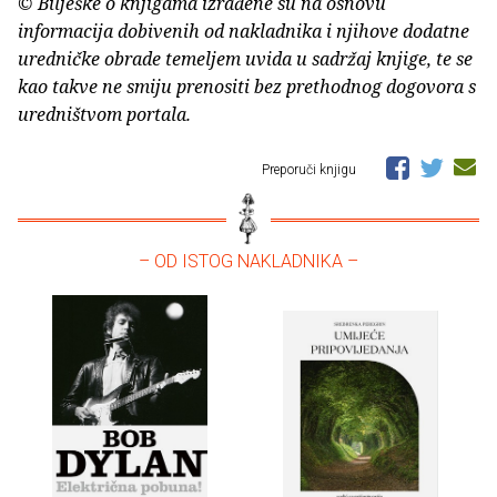
© Bilješke o knjigama izrađene su na osnovu
informacija dobivenih od nakladnika i njihove dodatne
uredničke obrade temeljem uvida u sadržaj knjige, te se
kao takve ne smiju prenositi bez prethodnog dogovora s
uredništvom portala.
Preporuči knjigu
– OD ISTOG NAKLADNIKA –