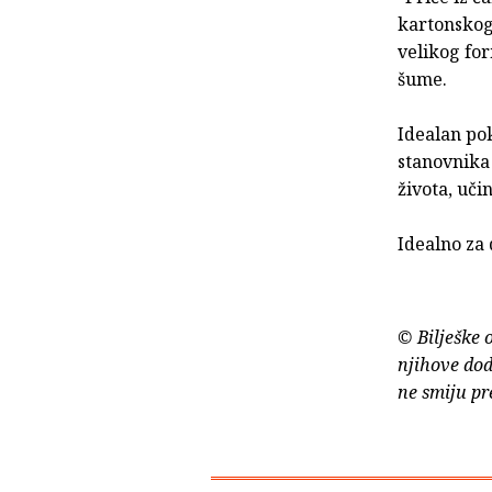
kartonskog
velikog for
šume.
Idealan pok
stanovnika
života, uči
Idealno za 
© Bilješke 
njihove dod
ne smiju pr