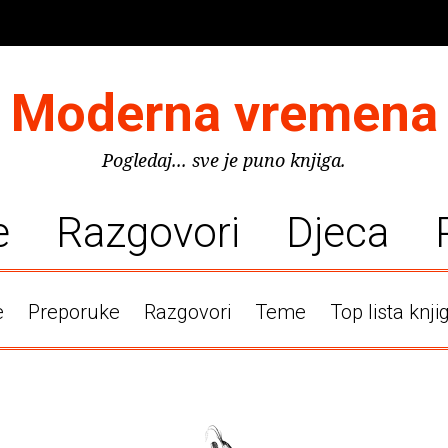
Moderna vremena
Pogledaj... sve je puno knjiga.
e
Razgovori
Djeca
e
Preporuke
Razgovori
Teme
Top lista knji