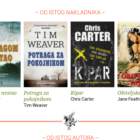
– OD ISTOG NAKLADNIKA –
 nestao
Potraga za
Kipar
Obiteljsk
pokojnikom
r
Chris Carter
Jane Feath
Tim Weaver
– OD ISTOG AUTORA –