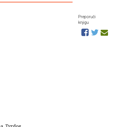
Preporuči
knjigu
ma. Tvrdog,