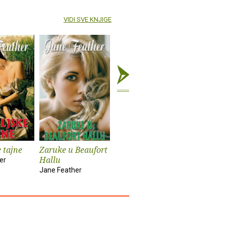
VIDI SVE KNJIGE
e tajne
Zaruke u Beaufort
Nabujak
Sveci
Hallu
er
Asli Perker
Eduardo P
Jane Feather