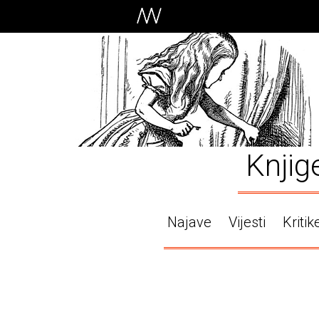
Knjig
Najave
Vijesti
Kritik