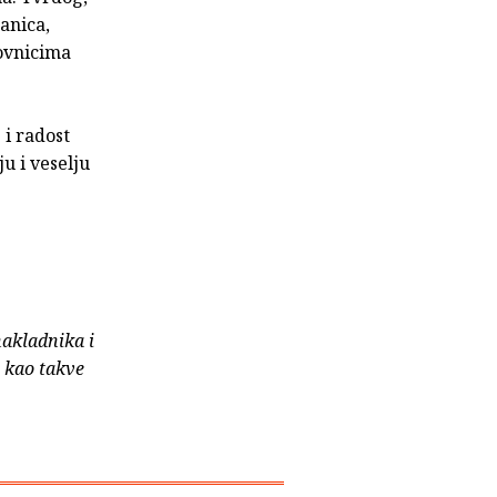
anica,
novnicima
 i radost
u i veselju
nakladnika i
e kao takve