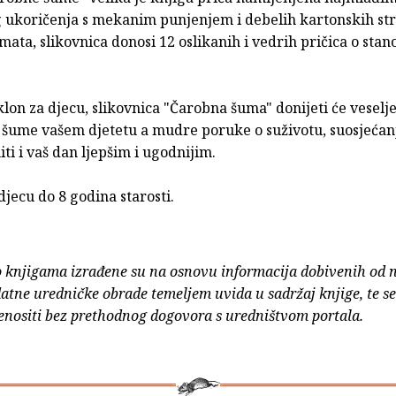
 ukoričenja s mekanim punjenjem i debelih kartonskih str
mata, slikovnica donosi 12 oslikanih i vedrih pričica o sta
lon za djecu, slikovnica "Čarobna šuma" donijeti će veselje
 šume vašem djetetu a mudre poruke o suživotu, suosjećanj
niti i vaš dan ljepšim i ugodnijim.
djecu do 8 godina starosti.
o knjigama izrađene su na osnovu informacija dobivenih od 
atne uredničke obrade temeljem uvida u sadržaj knjige, te s
enositi bez prethodnog dogovora s uredništvom portala.