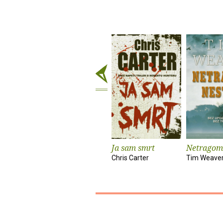
Ja sam smrt
Netragom
Chris Carter
Tim Weave