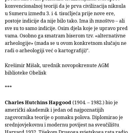
konvencionalnoj teoriji da je prva civilizacija niknula
u Sumeru između 3. i 4. tisućljeća prije nove ere,
postoje indicije da nije bilo tako. Ima ih mnoštvo – ali
sve su to samo indicije. Osim djela koje je upravo pred
vama. Osobno ga smatram biserom tzv. «alternativne
arheologije» (mada se u ovom konkretnom slučaju ne
radi o arheologiji već o kartografiji)".
Krešimir Mišak, urednik novopokrenute AGM
biblioteke Obelisk
***
Charles Hutchins Hapgood
(1904. – 1982.) bio je
američki akademik i jedan od najpoznatijih
zagovornika teorije o pomaku polova. Diplomirao je
srednjovjekovnu i modernu povijest na sveučilištu
Harvard 1932. Tijekom Drugoga svjetskoga rata radio