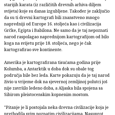
starijih karata (iz različitih drevnih arhiva diljem
svijeta) koje su danas izgubljene. Također je zaključio
da su ti drevni kartografi bili znanstveno mnogo
napredniji od Europe 16. stoljeća kao i civilizacija
Grčke, Egipta i Babilona. Ne samo da je taj nepoznati
narod raspolagao naprednijom kartografijom od bilo
koga na svijetu prije 18. stoljeća, nego je čak
kartografirao sve kontinente.
Amerika je kartografirana tisućama godina prije
Kolumba, a Antarktik u doba dok su obale tog
područja bile bez leda. Karte pokazuju da je taj narod
živio u vrijeme dok na sjevernoj zemljinoj polutci još
nije završilo ledeno doba, a Aljaska bila spojena sa
Sibirom pleistocenskim kopnenim mostom.
"Pitanje je li postojala neka drevna civilizacije koja je
prethodila svim poznatim civilizacijama. Nasuprot