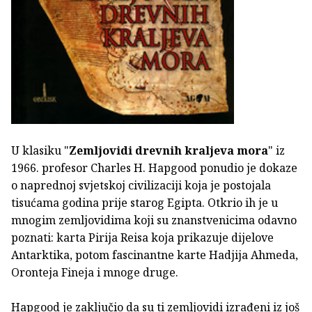
U klasiku "
Zemljovidi drevnih kraljeva mora
" iz
1966. profesor Charles H. Hapgood ponudio je dokaze
o naprednoj svjetskoj civilizaciji koja je postojala
tisućama godina prije starog Egipta. Otkrio ih je u
mnogim zemljovidima koji su znanstvenicima odavno
poznati: karta Pirija Reisa koja prikazuje dijelove
Antarktika, potom fascinantne karte Hadjija Ahmeda,
Oronteja Fineja i mnoge druge.
Hapgood je zaključio da su ti zemljovidi izrađeni iz još