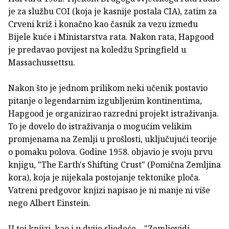
je za službu COI (koja je kasnije postala CIA), zatim za
Crveni križ i konačno kao časnik za vezu između
Bijele kuće i Ministarstva rata. Nakon rata, Hapgood
je predavao povijest na koledžu Springfield u
Massachussettsu.
Nakon što je jednom prilikom neki učenik postavio
pitanje o legendarnim izgubljenim kontinentima,
Hapgood je organizirao razredni projekt istraživanja.
To je dovelo do istraživanja o mogućim velikim
promjenama na Zemlji u prošlosti, uključujući teorije
o pomaku polova. Godine 1958. objavio je svoju prvu
knjigu, "The Earth's Shifting Crust" (Pomična Zemljina
kora), koja je nijekala postojanje tektonike ploča.
Vatreni predgovor knjizi napisao je ni manje ni više
nego Albert Einstein.
U toj knjizi, kao i u dvije sljedeće – "Zemljovidi