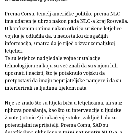
Prema Corsu, temelj američke politike prema NLO-
ima udaren je ubrzo nakon pada NLO-a kraj Roswella.
U konfuznim satima nakon otkrića srušene letjelice
vojska je odlučila da, u nedostatku drugačijih
informacija, smatra da je riječ o izvanzemaljskoj
letjelici.
Te su letjelice nadgledale vojne instalacije
tehnologijom za koju su već znali da su s njom bili
upoznati i nacisti, što je potaknulo vojsku da
pretpostavi da imaju neprijateljske namjere i da su
interferirali sa ljudima tijekom rata.
Nije se znalo što su htjela bića u letjelicama, ali su iz
njihova ponašanja, kao što su intervencije u ljudske
živote ('otmice') i sakaćenje stoke, zaključili da su
potencijalni neprijatelji. Prema Corsu, SAD su
desetljećima uključene u
tajni rat protiv NLO-a
, a