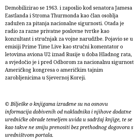
Demobilizirao se 1963. i zaposlio kod senatora Jamesa
Eastlanda i Stroma Thurmonda kao član osoblja
zadužen za pitanja nacionalne sigurnosti. Otada je
radio za razne privatne poslovne tvrtke kao
konzultant i stručnjak za vojne narudžbe. Pojavio se u
emisiji Prime Time Live kao stručni komentator o
letovima aviona U2 iznad Rusije u doba Hladnog rata,
a svjedočio je i pred Odborom za nacionalnu sigurnost
Američkog kongresa o američkim tajnim
zarobljenicima u Sjevernoj Koreji.
© Bilješke o knjigama izrađene su na osnovu
informacija dobivenih od nakladnika i njihove dodatne
uredničke obrade temeljem uvida u sadržaj knjige, te se
kao takve ne smiju prenositi bez prethodnog dogovora s
uredništvom portala.