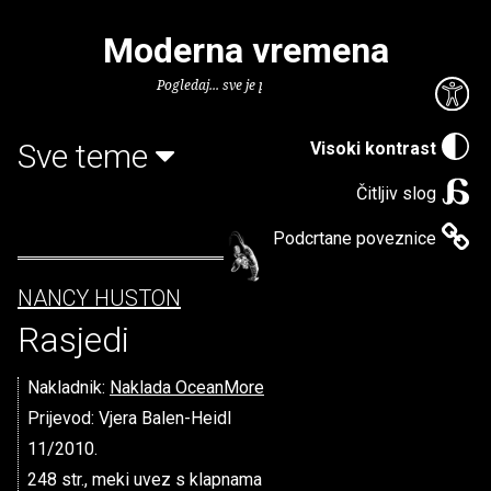
Moderna vremena
Pogledaj... sve je puno knjiga.
Sve teme
Visoki kontrast
Čitljiv slog
Podcrtane poveznice
NANCY HUSTON
Rasjedi
Nakladnik:
Naklada OceanMore
Prijevod: Vjera Balen-Heidl
11/2010.
248 str., meki uvez s klapnama