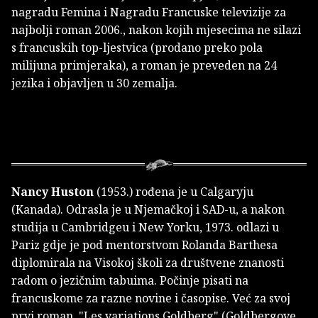
nagradu Femina i Nagradu Francuske televizije za
najbolji roman 2006., nakon kojih mjesecima ne silazi
s francuskih top-ljestvica (prodano preko pola
milijuna primjeraka), a roman je preveden na 24
jezika i objavljen u 30 zemalja.
Nancy Huston
(1953.) rođena je u Calgaryju
(Kanada). Odrasla je u Njemačkoj i SAD-u, a nakon
studija u Cambridgeu i New Yorku, 1973. odlazi u
Pariz gdje je pod mentorstvom Rolanda Barthesa
diplomirala na Visokoj školi za društvene znanosti
radom o jezičnim tabuima. Počinje pisati na
francuskome za razne novine i časopise. Već za svoj
prvi roman, "Les variations Goldberg" (Goldbergove