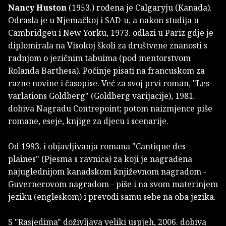
Nancy Huston
(1953.) rođena je Calgaryju (Kanada).
Odrasla je u Njemačkoj i SAD-u, a nakon studija u
Cambridgeu i New Yorku, 1973. odlazi u Pariz gdje je
diplomirala na Visokoj školi za društvene znanosti s
radnjom o jezičnim tabuima (pod mentorstvom
Rolanda Barthesa). Počinje pisati na francuskom za
razne novine i časopise. Već za svoj prvi roman, "Les
varlations Goldberg" (Goldberg varijacije), 1981.
dobiva Nagradu Contrepoint; potom naizmjence piše
romane, eseje, knjige za djecu i scenarije.
Od 1993. i objavljivanja romana "Cantique des
plaines" (Pjesma s ravnica) za koji je nagrađena
najuglednijom kanadskom književnom nagradom -
Guvernerovom nagradom - piše i na svom materinjem
jeziku (engleskom) i prevodi samu sebe na oba jezika.
S "Rasjedima" doživljava veliki uspjeh, 2006. dobiva