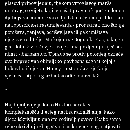
glasovi pripovijedaju, tijekom vrtoglavog marša
unatrag, o svijetu koji je naš. Upravo u kipućem loncu
djetinjstva, naime, svako ljudsko biće ima priliku - ali
ne i sposobnost razumijevanja - promatrati ono što ga
ponižava, ranjava, oduševljava ili pak uništava
njegove roditelje. Ma kojem se Bogu okretao, u kojem
god dobu živio, čovjek uvijek ima posljednju riječ, a s
njim i - barbarstvo. Upravo se protiv potonjeg okreće
ova impresivna obiteljsko-povijesna saga u kojoj s
ljubavlju i bijesom Nancy Huston slavi sjećanje,
vjernost, otpor i glazbu kao alternative laži.
*
Najdojmljivije je kako Huston barata s
kompleksnošću dječjeg načina razmišljanja: kako
djeca iskrivljuju ono što roditelji govore i kako sama
sebe okrivljuju zbog stvari na koje ne mogu utjecati.