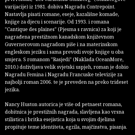
varijacije) iz 1981. dobiva Nagradu Contrepoint.
Nastavlja pisati romane, eseje, kazališne komade,
knjige za djecu i scenarije. Od 1993. i romana
"Cantique des plaines" (Pjesma s ravnica) za koji je
nagrađena prestižnom kanadskom književnom
Guvernerovom nagradom piše i na materinskom
engleskom jeziku i sama prevodi svoje knjige u oba
smjera. S romanom "Rasjedi" (Naklada OceanMore,
2010.) doživljava velik svjetski uspjeh, roman je dobio
Nagradu Femina i Nagradu Francuske televizije za
najbolji roman 2006. te je preveden na preko trideset
jezika.
Nancy Huston autorica je više od petnaest romana,
dobitnica je prestižnih nagrada, slavljena kao vrsna
stilistica i britka esejistica koja u svojim djelima
propituje teme identiteta, egzila, majčinstva, pisanja.