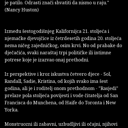
je patilo. Odrasti znači shvatiti da nismo u raju."
(Nancy Huston)
Između šestogodišnjeg Kalifornijca 21. stoljeća i
njemačke djevojčice iz četrdesetih godina 20. stoljeća
nema ničeg zajedničkog, osim krvi. No od prabake do
dječačića, svaki naraštaj trpi političke ili intimne
potrese koje je izazvao onaj prethodni.
Iz perspektive i kroz iskustva četvero djece - Sol,
Randall, Sadie, Kristina, od kojih svako ima šest
godina, ali je i roditelj onom prethodnom - "Rasjedi"
prelaze pola stoljeća povijesti i vode čitatelja od San
Francisca do Munchena, od Haife do Toronta i New
Yorka.
Monstruozni ili zabavni, uzbudljivi ili očajni, njihovi