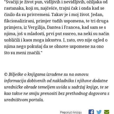
"Svačiji je život pun, vidljivih i nevidljivih, ožiljaka od
rastanaka, koji su, najčešće, trajni čak i onda kad se
činilo da su privremeni. Takav je i moj život. Jedan,
fikcionalizirani, primjer tuđih uspomena, te tri druga
primjera, iz Vergilija, Dantea i Francea, kad sam se s
njima, još u mladosti, prvi put susreo, na neki su način
uobličili i kaos moga iskustva. I, zato, ovo nije ogled o
njima nego pokušaj da se obnove uspomene na ono
što su meni značili."
© Bilješke o knjigama izrađene su na osnovu
informacija dobivenih od nakladnika i njihove dodatne
uredničke obrade temeljem uvida u sadržaj knjige, te se
kao takve ne smiju prenositi bez prethodnog dogovora s
uredništvom portala.
Preporuči knjigu