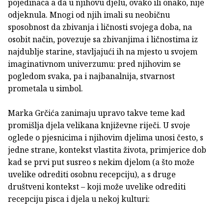
pojedinaca a da u njihovu djelu, ovako ili onako, nije
odjeknula. Mnogi od njih imali su neobičnu
sposobnost da zbivanja i ličnosti svojega doba, na
osobit način, povezuje sa zbivanjima i ličnostima iz
najdublje starine, stavljajući ih na mjesto u svojem
imaginativnom univerzumu: pred njihovim se
pogledom svaka, pa i najbanalnija, stvarnost
prometala u simbol.
Marka Grčića zanimaju upravo takve teme kad
promišlja djela velikana književne riječi. U svoje
oglede o pjesnicima i njihovim djelima unosi često, s
jedne strane, kontekst vlastita života, primjerice dob
kad se prvi put susreo s nekim djelom (a što može
uvelike odrediti osobnu recepciju), a s druge
društveni kontekst – koji može uvelike odrediti
recepciju pisca i djela u nekoj kulturi: